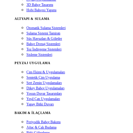
3D Bahçe Tasarımı
Hobi Bahçesi Yapımı
ALTYAPI & SULAMA
Otomatik Sulama Sistemleri
Sulama Sistemi Tamiratı
Süs Havuzları & Göletler
Bahçe Drenaj Sistemleri
Toz İndirgeme Sistemleri
Sisleme Sistemleri
PEYZAJ UYGULAMA
Çim Ekimi & Uygulamaları
Sentetik Çim Uygulama
Sert Zemin Uygulamaları
Dikey Bahçe Uygulamaları
Yosun Duvar Tasarımları
Yeşil Çatı Uygulamaları
Yapay Bitki Duvarı
BAKIM & İLAÇLAMA
Periyodik Bahçe Bakımı
Ağaç & Çalı Budama
Bitki Gübreleme