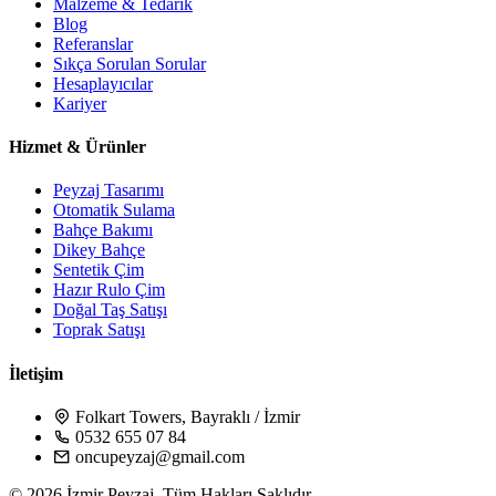
Malzeme & Tedarik
Blog
Referanslar
Sıkça Sorulan Sorular
Hesaplayıcılar
Kariyer
Hizmet & Ürünler
Peyzaj Tasarımı
Otomatik Sulama
Bahçe Bakımı
Dikey Bahçe
Sentetik Çim
Hazır Rulo Çim
Doğal Taş Satışı
Toprak Satışı
İletişim
Folkart Towers, Bayraklı / İzmir
0532 655 07 84
oncupeyzaj@gmail.com
© 2026 İzmir Peyzaj. Tüm Hakları Saklıdır.