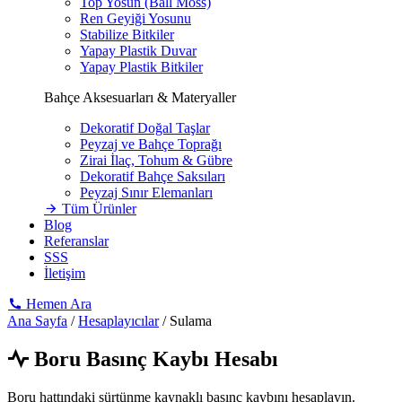
Top Yosun (Ball Moss)
Ren Geyiği Yosunu
Stabilize Bitkiler
Yapay Plastik Duvar
Yapay Plastik Bitkiler
Bahçe Aksesuarları & Materyaller
Dekoratif Doğal Taşlar
Peyzaj ve Bahçe Toprağı
Zirai İlaç, Tohum & Gübre
Dekoratif Bahçe Saksıları
Peyzaj Sınır Elemanları
Tüm Ürünler
Blog
Referanslar
SSS
İletişim
Hemen Ara
Ana Sayfa
/
Hesaplayıcılar
/
Sulama
Boru Basınç Kaybı Hesabı
Boru hattındaki sürtünme kaynaklı basınç kaybını hesaplayın.