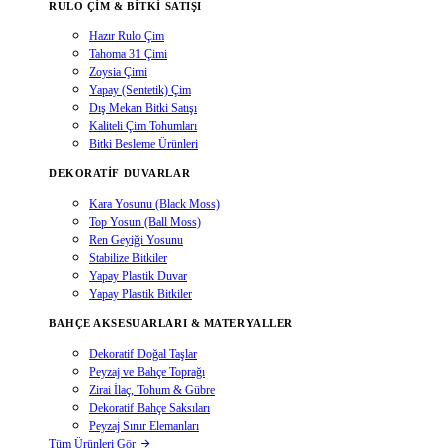
RULO ÇIM & BITKI SATIŞI
Hazır Rulo Çim
Tahoma 31 Çimi
Zoysia Çimi
Yapay (Sentetik) Çim
Dış Mekan Bitki Satışı
Kaliteli Çim Tohumları
Bitki Besleme Ürünleri
DEKORATIF DUVARLAR
Kara Yosunu (Black Moss)
Top Yosun (Ball Moss)
Ren Geyiği Yosunu
Stabilize Bitkiler
Yapay Plastik Duvar
Yapay Plastik Bitkiler
BAHÇE AKSESUARLARI & MATERYALLER
Dekoratif Doğal Taşlar
Peyzaj ve Bahçe Toprağı
Zirai İlaç, Tohum & Gübre
Dekoratif Bahçe Saksıları
Peyzaj Sınır Elemanları
Tüm Ürünleri Gör