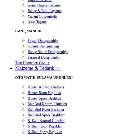
Genel Haşere İlaçlama
Bahçe & Bitki İlaçlama
Yabani Ot Kontrolü
Ağaç Taşıma
DANIŞMANLIK
Peyzaj Danışmanlığı
Sulama Danışmanlığı
Bahçe Bakım Danışmanlığı
Tarımsal Danışmanlık
Tüm Hizmetleri Gör
Malzeme & Tedarik
OTOMATIK SULAMA ÜRÜNLERI
Hunter Kontrol Üniteleri
Hunter Rotor Başlıklar
Hunter Sprey Başlıklar
RainBird Kontrol Üniteleri
RainBird Rotor Başlıklar
RainBird Sprey Başlıklar
K-Rain Kontrol Üniteleri
K-Rain Rotor Başlıklar
K-Rain Sprey Başlıklar