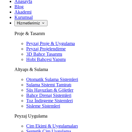
Anasayfa
Blog
Akademi
Kurumsal
Hizmetlerimiz
Proje & Tasarım
Peyzaj Proje & Uygulama
Peyzaj Projelendirme
3D Bahçe Tasarımı
Hobi Bahçesi Yapımı
Altyapı & Sulama
Otomatik Sulama Sistemleri
Sulama Sistemi Tamiratı
Süs Havuzları & Göletler
Bahçe Drenaj Sistemleri
Toz İndirgeme Sistemleri
Sisleme Sistemleri
Peyzaj Uygulama
Çim Ekimi & Uygulamaları
Sentetik Çim Uygulama