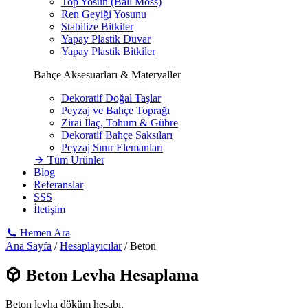
Top Yosun (Ball Moss)
Ren Geyiği Yosunu
Stabilize Bitkiler
Yapay Plastik Duvar
Yapay Plastik Bitkiler
Bahçe Aksesuarları & Materyaller
Dekoratif Doğal Taşlar
Peyzaj ve Bahçe Toprağı
Zirai İlaç, Tohum & Gübre
Dekoratif Bahçe Saksıları
Peyzaj Sınır Elemanları
Tüm Ürünler
Blog
Referanslar
SSS
İletişim
Hemen Ara
Ana Sayfa
/
Hesaplayıcılar
/
Beton
Beton Levha Hesaplama
Beton levha döküm hesabı.