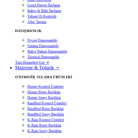
Genel Haşere İlaçlama
Bahçe & Bitki İlaçlama
Yabani Ot Kontrolü
Ağaç Taşıma
DANIŞMANLIK
Peyzaj Danışmanlığı
Sulama Danışmanlığı
Bahçe Bakım Danışmanlığı
Tarımsal Danışmanlık
Tüm Hizmetleri Gör
Malzeme & Tedarik
OTOMATIK SULAMA ÜRÜNLERI
Hunter Kontrol Üniteleri
Hunter Rotor Başlıklar
Hunter Sprey Başlıklar
RainBird Kontrol Üniteleri
RainBird Rotor Başlıklar
RainBird Sprey Başlıklar
K-Rain Kontrol Üniteleri
K-Rain Rotor Başlıklar
K-Rain Sprey Başlıklar