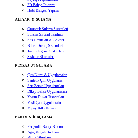
3D Bahçe Tasarımı
Hobi Bahçesi Yapımı
ALTYAPI & SULAMA
Otomatik Sulama Sistemleri
Sulama Sistemi Tamiratı
Süs Havuzları & Göletler
Bahçe Drenaj Sistemleri
Toz İndirgeme Sistemleri
Sisleme Sistemleri
PEYZAJ UYGULAMA
Çim Ekimi & Uygulamaları
Sentetik Çim Uygulama
Sert Zemin Uygulamaları
Dikey Bahçe Uygulamaları
Yosun Duvar Tasarımları
Yeşil Çatı Uygulamaları
Yapay Bitki Duvarı
BAKIM & İLAÇLAMA
Periyodik Bahçe Bakımı
Ağaç & Çalı Budama
Bitki Gübreleme