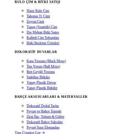
RULO ÇIM & BITKI SATIŞI
Hazır Rulo Çim
Tahoma 31 Çimi
Zoysia Çimi
Yapay (Sentetik) Çim
Dış Mekan Bitki Satışı
Kaliteli Çim Tohumları
Bitki Besleme Ürünleri
DEKORATIF DUVARLAR
Kara Yosunu (Black Moss)
Top Yosun (Ball Moss)
Ren Geyiği Yosunu
Stabilize Bitkiler
Yapay Plastik Duvar
Yapay Plastik Bitkiler
BAHÇE AKSESUARLARI & MATERYALLER
Dekoratif Doğal Taşlar
Peyzaj ve Bahçe Toprağı
Zirai İlaç, Tohum & Gübre
Dekoratif Bahçe Saksıları
Peyzaj Sınır Elemanları
Tüm Ürünleri Gör