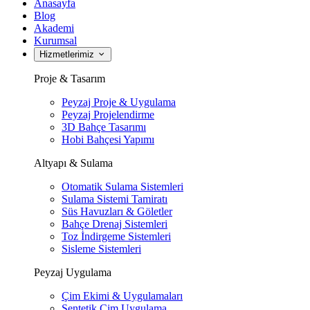
Anasayfa
Blog
Akademi
Kurumsal
Hizmetlerimiz
Proje & Tasarım
Peyzaj Proje & Uygulama
Peyzaj Projelendirme
3D Bahçe Tasarımı
Hobi Bahçesi Yapımı
Altyapı & Sulama
Otomatik Sulama Sistemleri
Sulama Sistemi Tamiratı
Süs Havuzları & Göletler
Bahçe Drenaj Sistemleri
Toz İndirgeme Sistemleri
Sisleme Sistemleri
Peyzaj Uygulama
Çim Ekimi & Uygulamaları
Sentetik Çim Uygulama