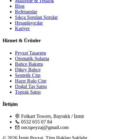
Malzeme & Tedarik
Blog
Referanslar
Sıkça Sorulan Sorular
Hesaplayıcılar
Kariyer
Hizmet & Ürünler
Peyzaj Tasarımı
Otomatik Sulama
Bahçe Bakımı
Dikey Bahçe
Sentetik Çim
Hazır Rulo Çim
Doğal Taş Satışı
Toprak Satışı
İletişim
Folkart Towers, Bayraklı / İzmir
0532 655 07 84
oncupeyzaj@gmail.com
© 2026 İzmir Peyzaj. Tüm Hakları Saklıdır.