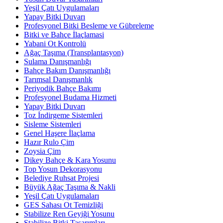
Yeşil Çatı Uygulamaları
Yapay Bitki Duvarı
Profesyonel Bitki Besleme ve Gübreleme
Bitki ve Bahçe İlaçlamasi
Yabani Ot Kontrolü
Ağaç Taşıma (Transplantasyon)
Sulama Danışmanlığı
Bahçe Bakım Danışmanlığı
Tarımsal Danışmanlık
Periyodik Bahçe Bakımı
Profesyonel Budama Hizmeti
Yapay Bitki Duvarı
Toz İndirgeme Sistemleri
Sisleme Sistemleri
Genel Haşere İlaçlama
Hazır Rulo Çim
Zoysia Çim
Dikey Bahçe & Kara Yosunu
Top Yosun Dekorasyonu
Belediye Ruhsat Projesi
Büyük Ağaç Taşıma & Nakli
Yeşil Çatı Uygulamaları
GES Sahası Ot Temizliği
Stabilize Ren Geyiği Yosunu
Stabilize Bitki Tasarımları