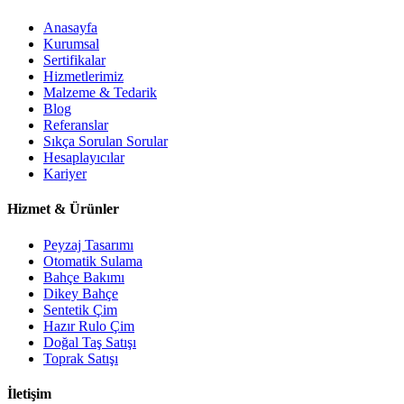
Anasayfa
Kurumsal
Sertifikalar
Hizmetlerimiz
Malzeme & Tedarik
Blog
Referanslar
Sıkça Sorulan Sorular
Hesaplayıcılar
Kariyer
Hizmet & Ürünler
Peyzaj Tasarımı
Otomatik Sulama
Bahçe Bakımı
Dikey Bahçe
Sentetik Çim
Hazır Rulo Çim
Doğal Taş Satışı
Toprak Satışı
İletişim