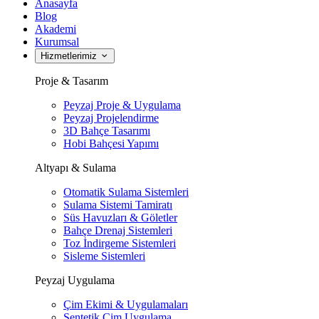
Anasayfa
Blog
Akademi
Kurumsal
Hizmetlerimiz
Proje & Tasarım
Peyzaj Proje & Uygulama
Peyzaj Projelendirme
3D Bahçe Tasarımı
Hobi Bahçesi Yapımı
Altyapı & Sulama
Otomatik Sulama Sistemleri
Sulama Sistemi Tamiratı
Süs Havuzları & Göletler
Bahçe Drenaj Sistemleri
Toz İndirgeme Sistemleri
Sisleme Sistemleri
Peyzaj Uygulama
Çim Ekimi & Uygulamaları
Sentetik Çim Uygulama