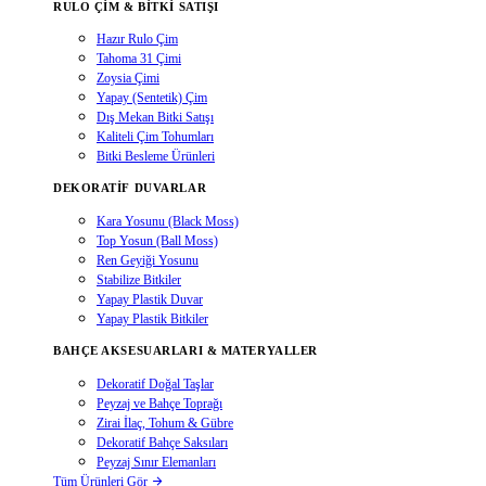
RULO ÇIM & BITKI SATIŞI
Hazır Rulo Çim
Tahoma 31 Çimi
Zoysia Çimi
Yapay (Sentetik) Çim
Dış Mekan Bitki Satışı
Kaliteli Çim Tohumları
Bitki Besleme Ürünleri
DEKORATIF DUVARLAR
Kara Yosunu (Black Moss)
Top Yosun (Ball Moss)
Ren Geyiği Yosunu
Stabilize Bitkiler
Yapay Plastik Duvar
Yapay Plastik Bitkiler
BAHÇE AKSESUARLARI & MATERYALLER
Dekoratif Doğal Taşlar
Peyzaj ve Bahçe Toprağı
Zirai İlaç, Tohum & Gübre
Dekoratif Bahçe Saksıları
Peyzaj Sınır Elemanları
Tüm Ürünleri Gör