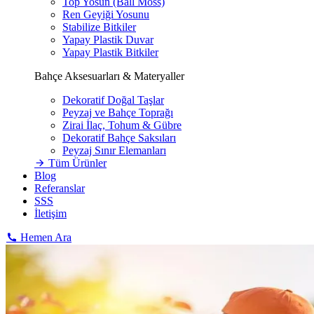
Top Yosun (Ball Moss)
Ren Geyiği Yosunu
Stabilize Bitkiler
Yapay Plastik Duvar
Yapay Plastik Bitkiler
Bahçe Aksesuarları & Materyaller
Dekoratif Doğal Taşlar
Peyzaj ve Bahçe Toprağı
Zirai İlaç, Tohum & Gübre
Dekoratif Bahçe Saksıları
Peyzaj Sınır Elemanları
Tüm Ürünler
Blog
Referanslar
SSS
İletişim
Hemen Ara