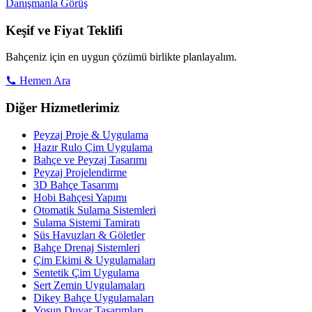
Danışmanla Görüş
Keşif ve Fiyat Teklifi
Bahçeniz için en uygun çözümü birlikte planlayalım.
Hemen Ara
Diğer Hizmetlerimiz
Peyzaj Proje & Uygulama
Hazır Rulo Çim Uygulama
Bahçe ve Peyzaj Tasarımı
Peyzaj Projelendirme
3D Bahçe Tasarımı
Hobi Bahçesi Yapımı
Otomatik Sulama Sistemleri
Sulama Sistemi Tamiratı
Süs Havuzları & Göletler
Bahçe Drenaj Sistemleri
Çim Ekimi & Uygulamaları
Sentetik Çim Uygulama
Sert Zemin Uygulamaları
Dikey Bahçe Uygulamaları
Yosun Duvar Tasarımları