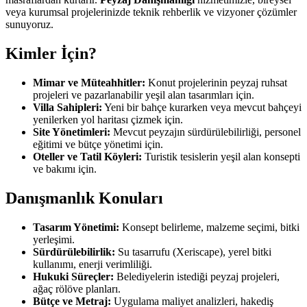
veya kurumsal projelerinizde teknik rehberlik ve vizyoner çözümler
sunuyoruz.
Kimler İçin?
Mimar ve Müteahhitler:
Konut projelerinin peyzaj ruhsat
projeleri ve pazarlanabilir yeşil alan tasarımları için.
Villa Sahipleri:
Yeni bir bahçe kurarken veya mevcut bahçeyi
yenilerken yol haritası çizmek için.
Site Yönetimleri:
Mevcut peyzajın sürdürülebilirliği, personel
eğitimi ve bütçe yönetimi için.
Oteller ve Tatil Köyleri:
Turistik tesislerin yeşil alan konsepti
ve bakımı için.
Danışmanlık Konuları
Tasarım Yönetimi:
Konsept belirleme, malzeme seçimi, bitki
yerleşimi.
Sürdürülebilirlik:
Su tasarrufu (Xeriscape), yerel bitki
kullanımı, enerji verimliliği.
Hukuki Süreçler:
Belediyelerin istediği peyzaj projeleri,
ağaç rölöve planları.
Bütçe ve Metraj:
Uygulama maliyet analizleri, hakediş