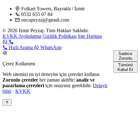
Folkart Towers, Bayraklı / İzmir
0532 655 07 84
oncupeyzaj@gmail.com
© 2026 İzmir Peyzaj. Tüm Hakları Saklıdır.
KVKK Aydınlatma
Gizlilik Politikası
Site Haritası
Hızlı Arama
WhatsApp
🍪
Sadece
Zorunlu
Çerez Kullanımı
Tümünü
Kabul Et
Web sitemizi en iyi deneyim için çerezler kullanır.
Zorunlu çerezler
her zaman aktiftir;
analiz ve
pazarlama çerezleri
için onayınız gereklidir.
Detaylı
bilgi
·
KVKK