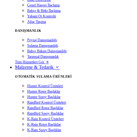
Genel Haşere İlaçlama
Bahçe & Bitki İlaçlama
Yabani Ot Kontrolü
Ağaç Taşıma
DANIŞMANLIK
Peyzaj Danışmanlığı
Sulama Danışmanlığı
Bahçe Bakım Danışmanlığı
Tarımsal Danışmanlık
Tüm Hizmetleri Gör
Malzeme & Tedarik
OTOMATIK SULAMA ÜRÜNLERI
Hunter Kontrol Üniteleri
Hunter Rotor Başlıklar
Hunter Sprey Başlıklar
RainBird Kontrol Üniteleri
RainBird Rotor Başlıklar
RainBird Sprey Başlıklar
K-Rain Kontrol Üniteleri
K-Rain Rotor Başlıklar
K-Rain Sprey Başlıklar