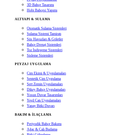
3D Bahçe Tasarımı
Hobi Bahçesi Yapımı
ALTYAPI & SULAMA
Otomatik Sulama Sistemleri
Sulama Sistemi Tamiratı
Süs Havuzları & Göletler
Bahçe Drenaj Sistemleri
Toz İndirgeme Sistemleri
Sisleme Sistemleri
PEYZAJ UYGULAMA
Çim Ekimi & Uygulamaları
Sentetik Çim Uygulama
Sert Zemin Uygulamaları
Dikey Bahçe Uygulamaları
Yosun Duvar Tasarımları
Yeşil Çatı Uygulamaları
Yapay Bitki Duvarı
BAKIM & İLAÇLAMA
Periyodik Bahçe Bakımı
Ağaç & Çalı Budama
Bitki Gübreleme