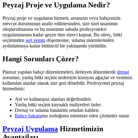
Peyzaj Proje ve Uygulama Nedir?
Peyzaj proje ve uygulama hizmeti; arsanızın veya bahçenizin
mevcut durumunun analiz edilmesinden, size özel tasarımın
oluşturulmasına ve bu tasarımın sahada profesyonelce
uygulanmasına kadar geçen tüm süreci kapsar. Bu süreç, bitki
seçiminden
sert zemin
döşemesine, sulama sistemlerinden
aydınlatmaya kadar bütüncül bir yaklaşımla yürütülür.
Hangi Sorunları Çözer?
Plansız yapılan bahçe düzenlemeleri, ilerleyen dönemlerde
drenaj
sorunları, yanlış bitki seçimi nedeniyle kuruyan ağaçlar ve verimsiz
kullanılan alanlar olarak size geri dönebilir. Profesyonel peyzaj
hizmetimiz:
Atıl ve kullanışsız alanları değerlendirir.
Yanlış bitki seçimi kaynaklı maliyetleri önler.
Drenaj ve sulama hatalarını ortadan kaldırır.
Bahçe bakımı
nın zorluğunu minimize eden çözümler sunar.
Peyzaj Uygulama
Hizmetimizin
Avantajları