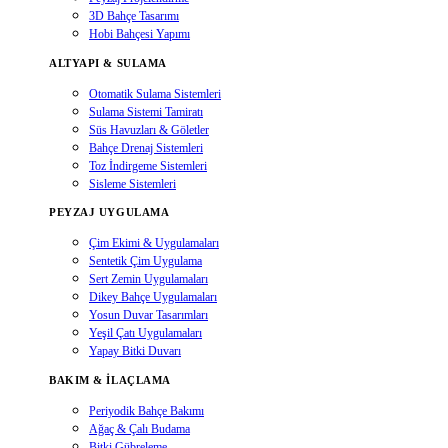
3D Bahçe Tasarımı
Hobi Bahçesi Yapımı
ALTYAPI & SULAMA
Otomatik Sulama Sistemleri
Sulama Sistemi Tamiratı
Süs Havuzları & Göletler
Bahçe Drenaj Sistemleri
Toz İndirgeme Sistemleri
Sisleme Sistemleri
PEYZAJ UYGULAMA
Çim Ekimi & Uygulamaları
Sentetik Çim Uygulama
Sert Zemin Uygulamaları
Dikey Bahçe Uygulamaları
Yosun Duvar Tasarımları
Yeşil Çatı Uygulamaları
Yapay Bitki Duvarı
BAKIM & İLAÇLAMA
Periyodik Bahçe Bakımı
Ağaç & Çalı Budama
Bitki Gübreleme