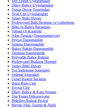
Sert Zemin Uygulamaları
Dikey Bahçe Uygulamaları
Yosun Duvar Tasarımları
Yeşil Çatı Uygulamaları
Yapay Bitki Duvarı
Profesyonel Bitki Besleme ve Gübreleme
Bitki ve Bahçe İlaçlamasi
Yabani Ot Kontrolü
Ağaç Taşıma (Transplantasyon)
Peyzaj Danışmanlığı
Sulama Danışmanlığı
Bahçe Bakım Danışmanlığı
Tarımsal Danışmanlık
Periyodik Bahçe Bakımı
Profesyonel Budama Hizmeti
Yapay Bitki Duvarı
Toz İndirgeme Sistemleri
Sisleme Sistemleri
Genel Haşere İlaçlama
Hazır Rulo Çim
Zoysia Çim
Dikey Bahçe & Kara Yosunu
Top Yosun Dekorasyonu
Belediye Ruhsat Projesi
Büyük Ağaç Taşıma & Nakli