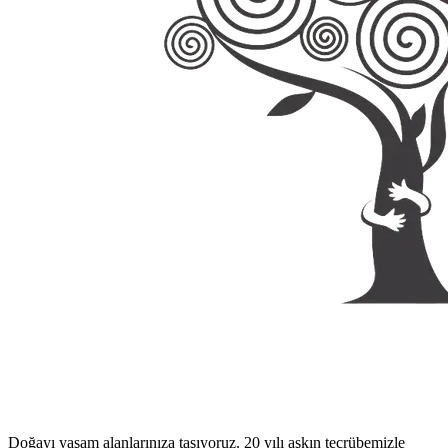
Doğayı yaşam alanlarınıza taşıyoruz. 20 yılı aşkın tecrübemizle