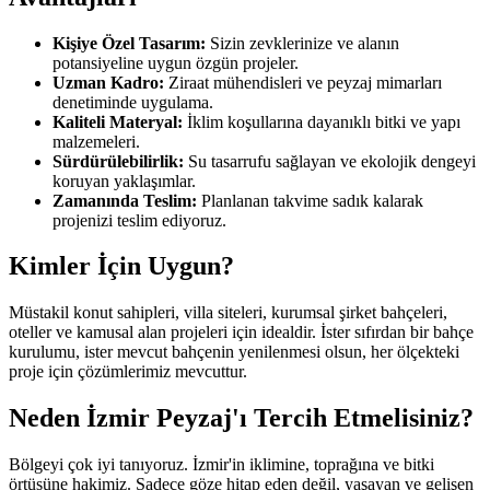
Kişiye Özel Tasarım:
Sizin zevklerinize ve alanın
potansiyeline uygun özgün projeler.
Uzman Kadro:
Ziraat mühendisleri ve peyzaj mimarları
denetiminde uygulama.
Kaliteli Materyal:
İklim koşullarına dayanıklı bitki ve yapı
malzemeleri.
Sürdürülebilirlik:
Su tasarrufu sağlayan ve ekolojik dengeyi
koruyan yaklaşımlar.
Zamanında Teslim:
Planlanan takvime sadık kalarak
projenizi teslim ediyoruz.
Kimler İçin Uygun?
Müstakil konut sahipleri, villa siteleri, kurumsal şirket bahçeleri,
oteller ve kamusal alan projeleri için idealdir. İster sıfırdan bir bahçe
kurulumu, ister mevcut bahçenin yenilenmesi olsun, her ölçekteki
proje için çözümlerimiz mevcuttur.
Neden İzmir Peyzaj'ı Tercih Etmelisiniz?
Bölgeyi çok iyi tanıyoruz. İzmir'in iklimine, toprağına ve bitki
örtüsüne hakimiz. Sadece göze hitap eden değil, yaşayan ve gelişen