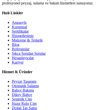
profesyonel peyzaj, sulama ve bakım hizmetleri sunuyoruz.
Hızlı Linkler
Anasayfa
Kurumsal
Sertifikalar
Hizmetlerimiz
Malzeme & Tedarik
Blog
Referanslar
Sıkça Sorulan Sorular
Hesaplayıcılar
Kariyer
Hizmet & Ürünler
Peyzaj Tasarımı
Otomatik Sulama
Bahçe Bakımı
Dikey Bahçe
Sentetik Çim
Hazır Rulo Çim
Doğal Taş Satışı