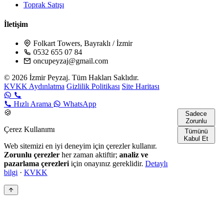
Toprak Satışı
İletişim
Folkart Towers, Bayraklı / İzmir
0532 655 07 84
oncupeyzaj@gmail.com
© 2026 İzmir Peyzaj. Tüm Hakları Saklıdır.
KVKK Aydınlatma
Gizlilik Politikası
Site Haritası
Hızlı Arama
WhatsApp
🍪
Sadece
Zorunlu
Çerez Kullanımı
Tümünü
Kabul Et
Web sitemizi en iyi deneyim için çerezler kullanır.
Zorunlu çerezler
her zaman aktiftir;
analiz ve
pazarlama çerezleri
için onayınız gereklidir.
Detaylı
bilgi
·
KVKK