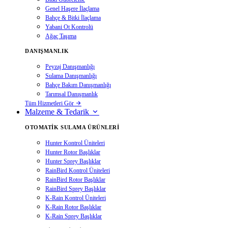
Genel Haşere İlaçlama
Bahçe & Bitki İlaçlama
Yabani Ot Kontrolü
Ağaç Taşıma
DANIŞMANLIK
Peyzaj Danışmanlığı
Sulama Danışmanlığı
Bahçe Bakım Danışmanlığı
Tarımsal Danışmanlık
Tüm Hizmetleri Gör
Malzeme & Tedarik
OTOMATIK SULAMA ÜRÜNLERI
Hunter Kontrol Üniteleri
Hunter Rotor Başlıklar
Hunter Sprey Başlıklar
RainBird Kontrol Üniteleri
RainBird Rotor Başlıklar
RainBird Sprey Başlıklar
K-Rain Kontrol Üniteleri
K-Rain Rotor Başlıklar
K-Rain Sprey Başlıklar