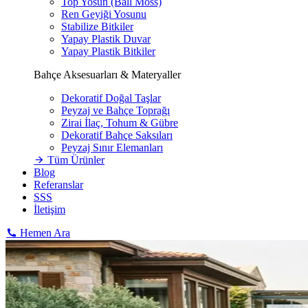
Top Yosun (Ball Moss)
Ren Geyiği Yosunu
Stabilize Bitkiler
Yapay Plastik Duvar
Yapay Plastik Bitkiler
Bahçe Aksesuarları & Materyaller
Dekoratif Doğal Taşlar
Peyzaj ve Bahçe Toprağı
Zirai İlaç, Tohum & Gübre
Dekoratif Bahçe Saksıları
Peyzaj Sınır Elemanları
Tüm Ürünler
Blog
Referanslar
SSS
İletişim
Hemen Ara