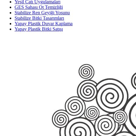
Yeşil Çatı Uygulamaları
GES Sahası Ot Temizliği
Stabilize Ren Geyiği Yosunu
Stabilize Bitki Tasarımları
Yapay Plastik Duvar Kaplama
Yapay Plastik Bitki Satışı