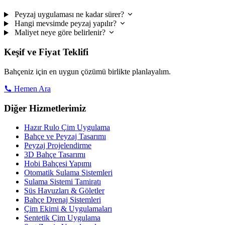
Peyzaj uygulaması ne kadar sürer?
Hangi mevsimde peyzaj yapılır?
Maliyet neye göre belirlenir?
Keşif ve Fiyat Teklifi
Bahçeniz için en uygun çözümü birlikte planlayalım.
Hemen Ara
Diğer Hizmetlerimiz
Hazır Rulo Çim Uygulama
Bahçe ve Peyzaj Tasarımı
Peyzaj Projelendirme
3D Bahçe Tasarımı
Hobi Bahçesi Yapımı
Otomatik Sulama Sistemleri
Sulama Sistemi Tamiratı
Süs Havuzları & Göletler
Bahçe Drenaj Sistemleri
Çim Ekimi & Uygulamaları
Sentetik Çim Uygulama