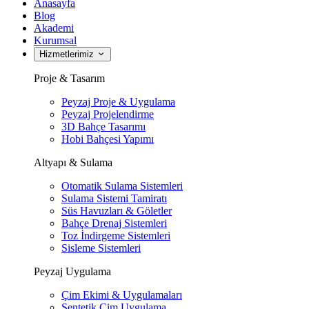
Anasayfa
Blog
Akademi
Kurumsal
Hizmetlerimiz
Proje & Tasarım
Peyzaj Proje & Uygulama
Peyzaj Projelendirme
3D Bahçe Tasarımı
Hobi Bahçesi Yapımı
Altyapı & Sulama
Otomatik Sulama Sistemleri
Sulama Sistemi Tamiratı
Süs Havuzları & Göletler
Bahçe Drenaj Sistemleri
Toz İndirgeme Sistemleri
Sisleme Sistemleri
Peyzaj Uygulama
Çim Ekimi & Uygulamaları
Sentetik Çim Uygulama