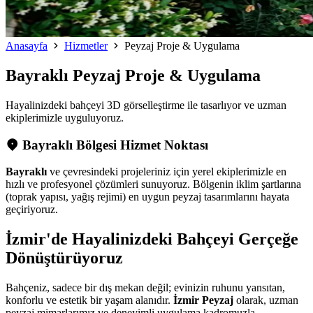
Anasayfa
Hizmetler
Peyzaj Proje & Uygulama
Bayraklı
Peyzaj Proje & Uygulama
Hayalinizdeki bahçeyi 3D görselleştirme ile tasarlıyor ve uzman
ekiplerimizle uyguluyoruz.
Bayraklı Bölgesi Hizmet Noktası
Bayraklı
ve çevresindeki projeleriniz için yerel ekiplerimizle en
hızlı ve profesyonel çözümleri sunuyoruz. Bölgenin iklim şartlarına
(toprak yapısı, yağış rejimi) en uygun peyzaj tasarımlarını hayata
geçiriyoruz.
İzmir'de Hayalinizdeki Bahçeyi Gerçeğe
Dönüştürüyoruz
Bahçeniz, sadece bir dış mekan değil; evinizin ruhunu yansıtan,
konforlu ve estetik bir yaşam alanıdır.
İzmir Peyzaj
olarak, uzman
peyzaj mimarlarımız ve deneyimli uygulama kadromuzla,