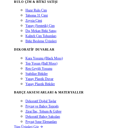
RULO ÇIM & BITKI SATIŞI
Hazır Rulo Çim
Tahoma 31 Çimi
Zoysia Çimi
Yapay (Sentetik) Çim
Dış Mekan Bitki Satışı
Kaliteli Çim Tohumları
Bitki Besleme Ürünleri
DEKORATIF DUVARLAR
Kara Yosunu (Black Moss)
Top Yosun (Ball Moss)
Ren Geyiği Yosunu
Stabilize Bitkiler
Yapay Plastik Duvar
Yapay Plastik Bitkiler
BAHÇE AKSESUARLARI & MATERYALLER
Dekoratif Doğal Taşlar
Peyzaj ve Bahçe Toprağı
Zirai İlaç, Tohum & Gübre
Dekoratif Bahçe Saksıları
Peyzaj Sınır Elemanları
Tüm Ürünleri Gör