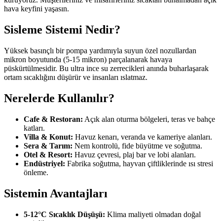
hava keyfini yaşasın.
Sisleme Sistemi Nedir?
Yüksek basınçlı bir pompa yardımıyla suyun özel nozullardan
mikron boyutunda (5-15 mikron) parçalanarak havaya
püskürtülmesidir. Bu ultra ince su zerrecikleri anında buharlaşarak
ortam sıcaklığını düşürür ve insanları ıslatmaz.
Nerelerde Kullanılır?
Cafe & Restoran:
Açık alan oturma bölgeleri, teras ve bahçe
katları.
Villa & Konut:
Havuz kenarı, veranda ve kameriye alanları.
Sera & Tarım:
Nem kontrolü, fide büyütme ve soğutma.
Otel & Resort:
Havuz çevresi, plaj bar ve lobi alanları.
Endüstriyel:
Fabrika soğutma, hayvan çiftliklerinde ısı stresi
önleme.
Sistemin Avantajları
5-12°C Sıcaklık Düşüşü:
Klima maliyeti olmadan doğal