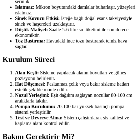
serinlik.
Islatmaz:
Mikron boyutundaki damlalar buharlaşır, yüzeyleri
ıslatmaz.
Sinek Kovucu Etkisi:
İsteğe bağlı doğal esans takviyesiyle
sinek ve haşereleri uzaklaştırır.
Düşük Maliyet:
Saatte 5-6 litre su tüketimi ile son derece
ekonomiktir.
Toz Bastırma:
Havadaki ince tozu bastırarak temiz hava
sağlar.
Kurulum Süreci
Alan Keşfi:
Sisleme yapılacak alanın boyutları ve güneş
pozisyonu belirlenir.
Hat Döşemesi:
Paslanmaz çelik veya bakır sisleme hatları
estetik şekilde monte edilir.
Nozul Yerleşimi:
Eşit dağılım sağlayan nozullar 80-100 cm
aralıklarla takılır.
Pompa Kurulumu:
70-100 bar yüksek basınçlı pompa
sistemi yerleştirilir.
Test ve Devreye Alma:
Sistem çalıştırılarak sis kalitesi ve
kaplama alanı kontrol edilir.
Bakım Gerektirir Mi?