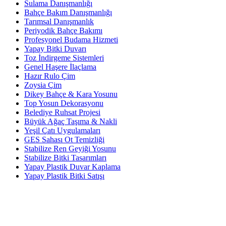
Sulama Danışmanlığı
Bahçe Bakım Danışmanlığı
Tarımsal Danışmanlık
Periyodik Bahçe Bakımı
Profesyonel Budama Hizmeti
Yapay Bitki Duvarı
Toz İndirgeme Sistemleri
Genel Haşere İlaçlama
Hazır Rulo Çim
Zoysia Çim
Dikey Bahçe & Kara Yosunu
Top Yosun Dekorasyonu
Belediye Ruhsat Projesi
Büyük Ağaç Taşıma & Nakli
Yeşil Çatı Uygulamaları
GES Sahası Ot Temizliği
Stabilize Ren Geyiği Yosunu
Stabilize Bitki Tasarımları
Yapay Plastik Duvar Kaplama
Yapay Plastik Bitki Satışı