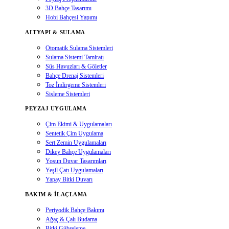
3D Bahçe Tasarımı
Hobi Bahçesi Yapımı
ALTYAPI & SULAMA
Otomatik Sulama Sistemleri
Sulama Sistemi Tamiratı
Süs Havuzları & Göletler
Bahçe Drenaj Sistemleri
Toz İndirgeme Sistemleri
Sisleme Sistemleri
PEYZAJ UYGULAMA
Çim Ekimi & Uygulamaları
Sentetik Çim Uygulama
Sert Zemin Uygulamaları
Dikey Bahçe Uygulamaları
Yosun Duvar Tasarımları
Yeşil Çatı Uygulamaları
Yapay Bitki Duvarı
BAKIM & İLAÇLAMA
Periyodik Bahçe Bakımı
Ağaç & Çalı Budama
Bitki Gübreleme