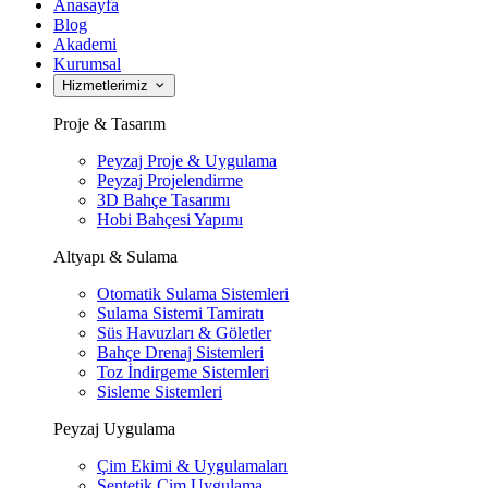
Anasayfa
Blog
Akademi
Kurumsal
Hizmetlerimiz
Proje & Tasarım
Peyzaj Proje & Uygulama
Peyzaj Projelendirme
3D Bahçe Tasarımı
Hobi Bahçesi Yapımı
Altyapı & Sulama
Otomatik Sulama Sistemleri
Sulama Sistemi Tamiratı
Süs Havuzları & Göletler
Bahçe Drenaj Sistemleri
Toz İndirgeme Sistemleri
Sisleme Sistemleri
Peyzaj Uygulama
Çim Ekimi & Uygulamaları
Sentetik Çim Uygulama