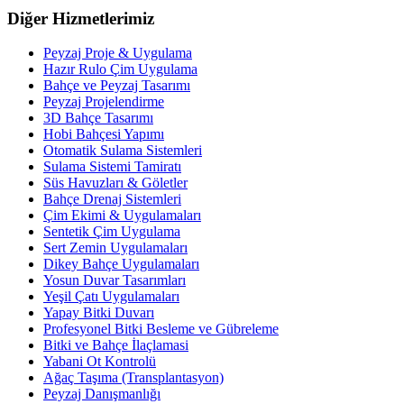
Diğer Hizmetlerimiz
Peyzaj Proje & Uygulama
Hazır Rulo Çim Uygulama
Bahçe ve Peyzaj Tasarımı
Peyzaj Projelendirme
3D Bahçe Tasarımı
Hobi Bahçesi Yapımı
Otomatik Sulama Sistemleri
Sulama Sistemi Tamiratı
Süs Havuzları & Göletler
Bahçe Drenaj Sistemleri
Çim Ekimi & Uygulamaları
Sentetik Çim Uygulama
Sert Zemin Uygulamaları
Dikey Bahçe Uygulamaları
Yosun Duvar Tasarımları
Yeşil Çatı Uygulamaları
Yapay Bitki Duvarı
Profesyonel Bitki Besleme ve Gübreleme
Bitki ve Bahçe İlaçlamasi
Yabani Ot Kontrolü
Ağaç Taşıma (Transplantasyon)
Peyzaj Danışmanlığı