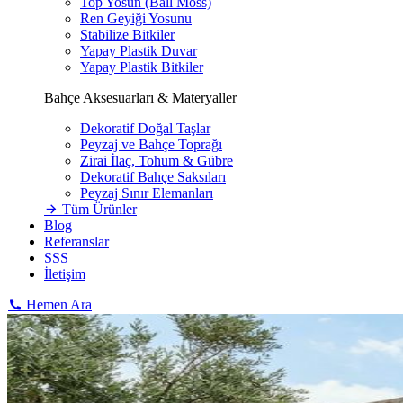
Top Yosun (Ball Moss)
Ren Geyiği Yosunu
Stabilize Bitkiler
Yapay Plastik Duvar
Yapay Plastik Bitkiler
Bahçe Aksesuarları & Materyaller
Dekoratif Doğal Taşlar
Peyzaj ve Bahçe Toprağı
Zirai İlaç, Tohum & Gübre
Dekoratif Bahçe Saksıları
Peyzaj Sınır Elemanları
Tüm Ürünler
Blog
Referanslar
SSS
İletişim
Hemen Ara