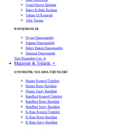
Genel Haşere İlaçlama
Bahçe & Bitki İlaçlama
Yabani Ot Kontrolü
Ağaç Taşıma
DANIŞMANLIK
Peyzaj Danışmanlığı
Sulama Danışmanlığı
Bahçe Bakım Danışmanlığı
Tarımsal Danışmanlık
Tüm Hizmetleri Gör
Malzeme & Tedarik
OTOMATIK SULAMA ÜRÜNLERI
Hunter Kontrol Üniteleri
Hunter Rotor Başlıklar
Hunter Sprey Başlıklar
RainBird Kontrol Üniteleri
RainBird Rotor Başlıklar
RainBird Sprey Başlıklar
K-Rain Kontrol Üniteleri
K-Rain Rotor Başlıklar
K-Rain Sprey Başlıklar