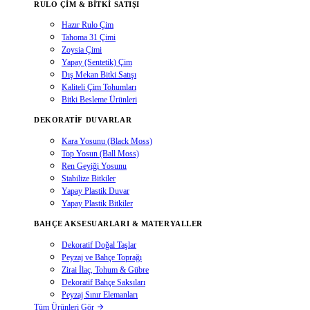
RULO ÇIM & BITKI SATIŞI
Hazır Rulo Çim
Tahoma 31 Çimi
Zoysia Çimi
Yapay (Sentetik) Çim
Dış Mekan Bitki Satışı
Kaliteli Çim Tohumları
Bitki Besleme Ürünleri
DEKORATIF DUVARLAR
Kara Yosunu (Black Moss)
Top Yosun (Ball Moss)
Ren Geyiği Yosunu
Stabilize Bitkiler
Yapay Plastik Duvar
Yapay Plastik Bitkiler
BAHÇE AKSESUARLARI & MATERYALLER
Dekoratif Doğal Taşlar
Peyzaj ve Bahçe Toprağı
Zirai İlaç, Tohum & Gübre
Dekoratif Bahçe Saksıları
Peyzaj Sınır Elemanları
Tüm Ürünleri Gör