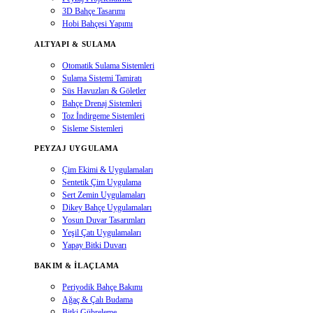
3D Bahçe Tasarımı
Hobi Bahçesi Yapımı
ALTYAPI & SULAMA
Otomatik Sulama Sistemleri
Sulama Sistemi Tamiratı
Süs Havuzları & Göletler
Bahçe Drenaj Sistemleri
Toz İndirgeme Sistemleri
Sisleme Sistemleri
PEYZAJ UYGULAMA
Çim Ekimi & Uygulamaları
Sentetik Çim Uygulama
Sert Zemin Uygulamaları
Dikey Bahçe Uygulamaları
Yosun Duvar Tasarımları
Yeşil Çatı Uygulamaları
Yapay Bitki Duvarı
BAKIM & İLAÇLAMA
Periyodik Bahçe Bakımı
Ağaç & Çalı Budama
Bitki Gübreleme