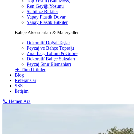
Top Yosun (Ball Moss)
Ren Geyiği Yosunu
Stabilize Bitkiler
Yapay Plastik Duvar
Yapay Plastik Bitkiler
Bahçe Aksesuarları & Materyaller
Dekoratif Doğal Taşlar
Peyzaj ve Bahçe Toprağı
Zirai İlaç, Tohum & Gübre
Dekoratif Bahçe Saksıları
Peyzaj Sınır Elemanları
Tüm Ürünler
Blog
Referanslar
SSS
İletişim
Hemen Ara