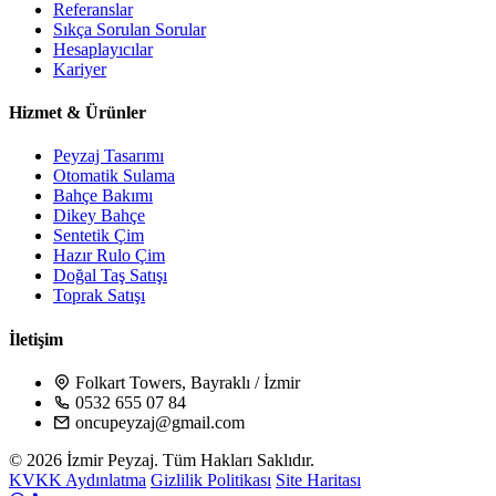
Referanslar
Sıkça Sorulan Sorular
Hesaplayıcılar
Kariyer
Hizmet & Ürünler
Peyzaj Tasarımı
Otomatik Sulama
Bahçe Bakımı
Dikey Bahçe
Sentetik Çim
Hazır Rulo Çim
Doğal Taş Satışı
Toprak Satışı
İletişim
Folkart Towers, Bayraklı / İzmir
0532 655 07 84
oncupeyzaj@gmail.com
© 2026 İzmir Peyzaj. Tüm Hakları Saklıdır.
KVKK Aydınlatma
Gizlilik Politikası
Site Haritası