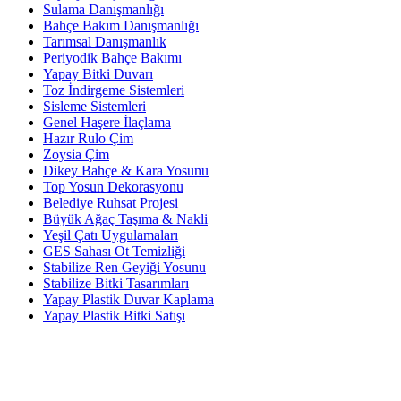
Sulama Danışmanlığı
Bahçe Bakım Danışmanlığı
Tarımsal Danışmanlık
Periyodik Bahçe Bakımı
Yapay Bitki Duvarı
Toz İndirgeme Sistemleri
Sisleme Sistemleri
Genel Haşere İlaçlama
Hazır Rulo Çim
Zoysia Çim
Dikey Bahçe & Kara Yosunu
Top Yosun Dekorasyonu
Belediye Ruhsat Projesi
Büyük Ağaç Taşıma & Nakli
Yeşil Çatı Uygulamaları
GES Sahası Ot Temizliği
Stabilize Ren Geyiği Yosunu
Stabilize Bitki Tasarımları
Yapay Plastik Duvar Kaplama
Yapay Plastik Bitki Satışı