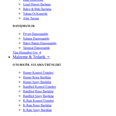
Genel Haşere İlaçlama
Bahçe & Bitki İlaçlama
Yabani Ot Kontrolü
Ağaç Taşıma
DANIŞMANLIK
Peyzaj Danışmanlığı
Sulama Danışmanlığı
Bahçe Bakım Danışmanlığı
Tarımsal Danışmanlık
Tüm Hizmetleri Gör
Malzeme & Tedarik
OTOMATIK SULAMA ÜRÜNLERI
Hunter Kontrol Üniteleri
Hunter Rotor Başlıklar
Hunter Sprey Başlıklar
RainBird Kontrol Üniteleri
RainBird Rotor Başlıklar
RainBird Sprey Başlıklar
K-Rain Kontrol Üniteleri
K-Rain Rotor Başlıklar
K-Rain Sprey Başlıklar