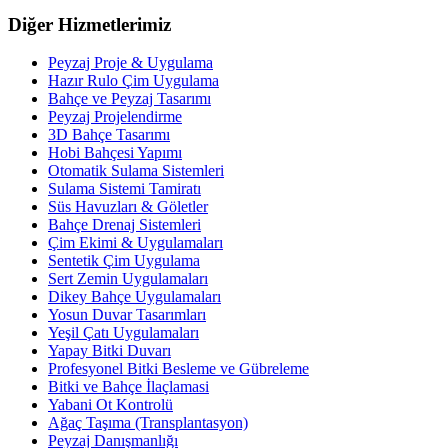
Diğer Hizmetlerimiz
Peyzaj Proje & Uygulama
Hazır Rulo Çim Uygulama
Bahçe ve Peyzaj Tasarımı
Peyzaj Projelendirme
3D Bahçe Tasarımı
Hobi Bahçesi Yapımı
Otomatik Sulama Sistemleri
Sulama Sistemi Tamiratı
Süs Havuzları & Göletler
Bahçe Drenaj Sistemleri
Çim Ekimi & Uygulamaları
Sentetik Çim Uygulama
Sert Zemin Uygulamaları
Dikey Bahçe Uygulamaları
Yosun Duvar Tasarımları
Yeşil Çatı Uygulamaları
Yapay Bitki Duvarı
Profesyonel Bitki Besleme ve Gübreleme
Bitki ve Bahçe İlaçlamasi
Yabani Ot Kontrolü
Ağaç Taşıma (Transplantasyon)
Peyzaj Danışmanlığı