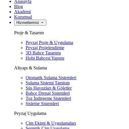
Anasayfa
Blog
Akademi
Kurumsal
Hizmetlerimiz
Proje & Tasarım
Peyzaj Proje & Uygulama
Peyzaj Projelendirme
3D Bahçe Tasarımı
Hobi Bahçesi Yapımı
Altyapı & Sulama
Otomatik Sulama Sistemleri
Sulama Sistemi Tamiratı
Süs Havuzları & Göletler
Bahçe Drenaj Sistemleri
Toz İndirgeme Sistemleri
Sisleme Sistemleri
Peyzaj Uygulama
Çim Ekimi & Uygulamaları
Sentetik Çim Uygulama