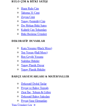
RULO ÇIM & BITKI SATIŞI
Hazır Rulo Çim
Tahoma 31 Çimi
Zoysia Çimi
Yapay (Sentetik) Çim
Dış Mekan Bitki Satışı
Kaliteli Çim Tohumları
Bitki Besleme Ürünleri
DEKORATIF DUVARLAR
Kara Yosunu (Black Moss)
Top Yosun (Ball Moss)
Ren Geyiği Yosunu
Stabilize Bitkiler
Yapay Plastik Duvar
Yapay Plastik Bitkiler
BAHÇE AKSESUARLARI & MATERYALLER
Dekoratif Doğal Taşlar
Peyzaj ve Bahçe Toprağı
Zirai İlaç, Tohum & Gübre
Dekoratif Bahçe Saksıları
Peyzaj Sınır Elemanları
Tüm Ürünleri Gör