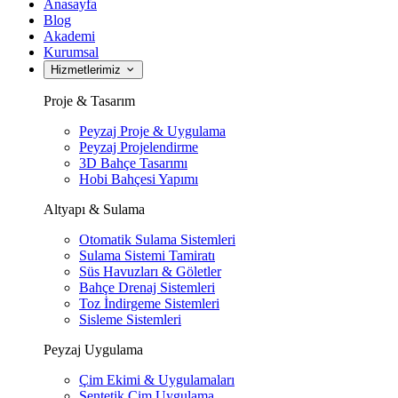
Anasayfa
Blog
Akademi
Kurumsal
Hizmetlerimiz
Proje & Tasarım
Peyzaj Proje & Uygulama
Peyzaj Projelendirme
3D Bahçe Tasarımı
Hobi Bahçesi Yapımı
Altyapı & Sulama
Otomatik Sulama Sistemleri
Sulama Sistemi Tamiratı
Süs Havuzları & Göletler
Bahçe Drenaj Sistemleri
Toz İndirgeme Sistemleri
Sisleme Sistemleri
Peyzaj Uygulama
Çim Ekimi & Uygulamaları
Sentetik Çim Uygulama