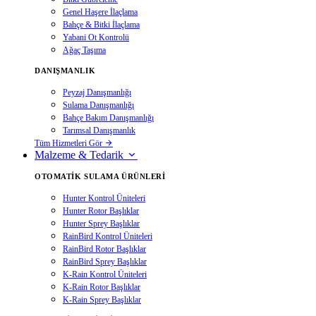
Genel Haşere İlaçlama
Bahçe & Bitki İlaçlama
Yabani Ot Kontrolü
Ağaç Taşıma
DANIŞMANLIK
Peyzaj Danışmanlığı
Sulama Danışmanlığı
Bahçe Bakım Danışmanlığı
Tarımsal Danışmanlık
Tüm Hizmetleri Gör
Malzeme & Tedarik
OTOMATIK SULAMA ÜRÜNLERI
Hunter Kontrol Üniteleri
Hunter Rotor Başlıklar
Hunter Sprey Başlıklar
RainBird Kontrol Üniteleri
RainBird Rotor Başlıklar
RainBird Sprey Başlıklar
K-Rain Kontrol Üniteleri
K-Rain Rotor Başlıklar
K-Rain Sprey Başlıklar