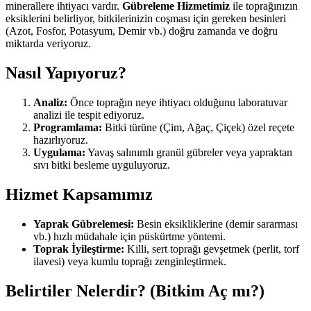
minerallere ihtiyacı vardır.
Gübreleme Hizmetimiz
ile toprağınızın
eksiklerini belirliyor, bitkilerinizin coşması için gereken besinleri
(Azot, Fosfor, Potasyum, Demir vb.) doğru zamanda ve doğru
miktarda veriyoruz.
Nasıl Yapıyoruz?
Analiz:
Önce toprağın neye ihtiyacı olduğunu laboratuvar
analizi ile tespit ediyoruz.
Programlama:
Bitki türüne (Çim, Ağaç, Çiçek) özel reçete
hazırlıyoruz.
Uygulama:
Yavaş salınımlı granül gübreler veya yapraktan
sıvı bitki besleme uyguluyoruz.
Hizmet Kapsamımız
Yaprak Gübrelemesi:
Besin eksikliklerine (demir sararması
vb.) hızlı müdahale için püskürtme yöntemi.
Toprak İyileştirme:
Killi, sert toprağı gevşetmek (perlit, torf
ilavesi) veya kumlu toprağı zenginleştirmek.
Belirtiler Nelerdir? (Bitkim Aç mı?)