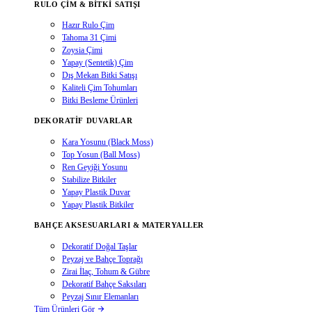
RULO ÇIM & BITKI SATIŞI
Hazır Rulo Çim
Tahoma 31 Çimi
Zoysia Çimi
Yapay (Sentetik) Çim
Dış Mekan Bitki Satışı
Kaliteli Çim Tohumları
Bitki Besleme Ürünleri
DEKORATIF DUVARLAR
Kara Yosunu (Black Moss)
Top Yosun (Ball Moss)
Ren Geyiği Yosunu
Stabilize Bitkiler
Yapay Plastik Duvar
Yapay Plastik Bitkiler
BAHÇE AKSESUARLARI & MATERYALLER
Dekoratif Doğal Taşlar
Peyzaj ve Bahçe Toprağı
Zirai İlaç, Tohum & Gübre
Dekoratif Bahçe Saksıları
Peyzaj Sınır Elemanları
Tüm Ürünleri Gör