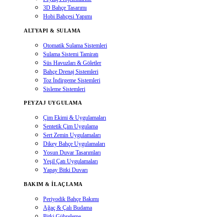
3D Bahçe Tasarımı
Hobi Bahçesi Yapımı
ALTYAPI & SULAMA
Otomatik Sulama Sistemleri
Sulama Sistemi Tamiratı
Süs Havuzları & Göletler
Bahçe Drenaj Sistemleri
Toz İndirgeme Sistemleri
Sisleme Sistemleri
PEYZAJ UYGULAMA
Çim Ekimi & Uygulamaları
Sentetik Çim Uygulama
Sert Zemin Uygulamaları
Dikey Bahçe Uygulamaları
Yosun Duvar Tasarımları
Yeşil Çatı Uygulamaları
Yapay Bitki Duvarı
BAKIM & İLAÇLAMA
Periyodik Bahçe Bakımı
Ağaç & Çalı Budama
Bitki Gübreleme