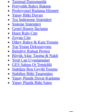
Tarımsal Danışmanlık
Periyodik Bahçe Bakımı
Profesyonel Budama Hizmeti
Yapay Bitki Duvarı
Toz İndirgeme Sistemleri
Sisleme Sistemleri
Genel Haşere İlaçlama
Hazır Rulo Çim
Zoysia Çim
Dikey Bahçe & Kara Yosunu
Top Yosun Dekorasyonu
Belediye Ruhsat Projesi
Büyük Ağaç Taşıma & Nakli
Yeşil Çatı Uygulamaları
GES Sahası Ot Temizliği
Stabilize Ren Geyiği Yosunu
Stabilize Bitki Tasarımları
Yapay Plastik Duvar Kaplama
Yapay Plastik Bitki Satışı