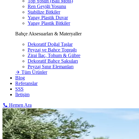
Top Yosun (Ball Moss)
Ren Geyiği Yosunu
Stabilize Bitkiler
Yapay Plastik Duvar
Yapay Plastik Bitkiler
Bahçe Aksesuarları & Materyaller
Dekoratif Doğal Taşlar
Peyzaj ve Bahçe Toprağı
Zirai İlaç, Tohum & Gübre
Dekoratif Bahçe Saksıları
Peyzaj Sınır Elemanları
Tüm Ürünler
Blog
Referanslar
SSS
İletişim
Hemen Ara