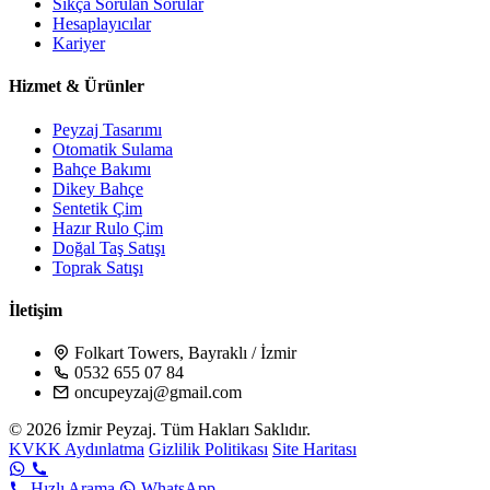
Sıkça Sorulan Sorular
Hesaplayıcılar
Kariyer
Hizmet & Ürünler
Peyzaj Tasarımı
Otomatik Sulama
Bahçe Bakımı
Dikey Bahçe
Sentetik Çim
Hazır Rulo Çim
Doğal Taş Satışı
Toprak Satışı
İletişim
Folkart Towers, Bayraklı / İzmir
0532 655 07 84
oncupeyzaj@gmail.com
© 2026 İzmir Peyzaj. Tüm Hakları Saklıdır.
KVKK Aydınlatma
Gizlilik Politikası
Site Haritası
Hızlı Arama
WhatsApp