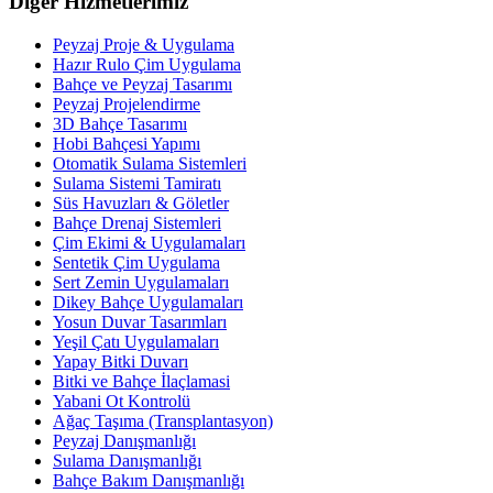
Diğer Hizmetlerimiz
Peyzaj Proje & Uygulama
Hazır Rulo Çim Uygulama
Bahçe ve Peyzaj Tasarımı
Peyzaj Projelendirme
3D Bahçe Tasarımı
Hobi Bahçesi Yapımı
Otomatik Sulama Sistemleri
Sulama Sistemi Tamiratı
Süs Havuzları & Göletler
Bahçe Drenaj Sistemleri
Çim Ekimi & Uygulamaları
Sentetik Çim Uygulama
Sert Zemin Uygulamaları
Dikey Bahçe Uygulamaları
Yosun Duvar Tasarımları
Yeşil Çatı Uygulamaları
Yapay Bitki Duvarı
Bitki ve Bahçe İlaçlamasi
Yabani Ot Kontrolü
Ağaç Taşıma (Transplantasyon)
Peyzaj Danışmanlığı
Sulama Danışmanlığı
Bahçe Bakım Danışmanlığı