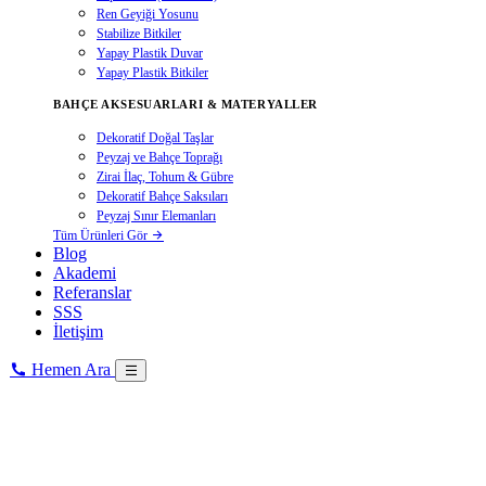
Ren Geyiği Yosunu
Stabilize Bitkiler
Yapay Plastik Duvar
Yapay Plastik Bitkiler
BAHÇE AKSESUARLARI & MATERYALLER
Dekoratif Doğal Taşlar
Peyzaj ve Bahçe Toprağı
Zirai İlaç, Tohum & Gübre
Dekoratif Bahçe Saksıları
Peyzaj Sınır Elemanları
Tüm Ürünleri Gör
Blog
Akademi
Referanslar
SSS
İletişim
Hemen Ara