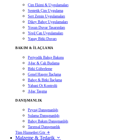
Çim Ekimi & Uygulamaları
Sentetik Çim Uygulama
Sert Zemin Uygulamaları
Dikey Bahçe Uygulamaları
Yosun Duvar Tasarımları
Yeşil Çatı Uygulamaları
Yapay Bitki Duvarı
BAKIM & İLAÇLAMA
Periyodik Bahçe Bakımı
Ağaç & Çalı Budama
Bitki Gübreleme
Genel Haşere İlaçlama
Bahçe & Bitki İlaçlama
Yabani Ot Kontrolü
Ağaç Taşıma
DANIŞMANLIK
Peyzaj Danışmanlığı
Sulama Danışmanlığı
Bahçe Bakım Danışmanlığı
Tarımsal Danışmanlık
Tüm Hizmetleri Gör
Malzeme & Tedarik