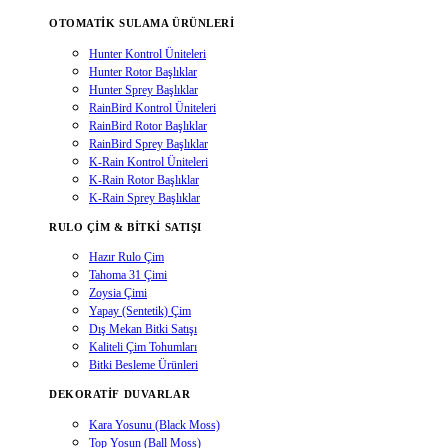
OTOMATIK SULAMA ÜRÜNLERI
Hunter Kontrol Üniteleri
Hunter Rotor Başlıklar
Hunter Sprey Başlıklar
RainBird Kontrol Üniteleri
RainBird Rotor Başlıklar
RainBird Sprey Başlıklar
K-Rain Kontrol Üniteleri
K-Rain Rotor Başlıklar
K-Rain Sprey Başlıklar
RULO ÇIM & BITKI SATIŞI
Hazır Rulo Çim
Tahoma 31 Çimi
Zoysia Çimi
Yapay (Sentetik) Çim
Dış Mekan Bitki Satışı
Kaliteli Çim Tohumları
Bitki Besleme Ürünleri
DEKORATIF DUVARLAR
Kara Yosunu (Black Moss)
Top Yosun (Ball Moss)