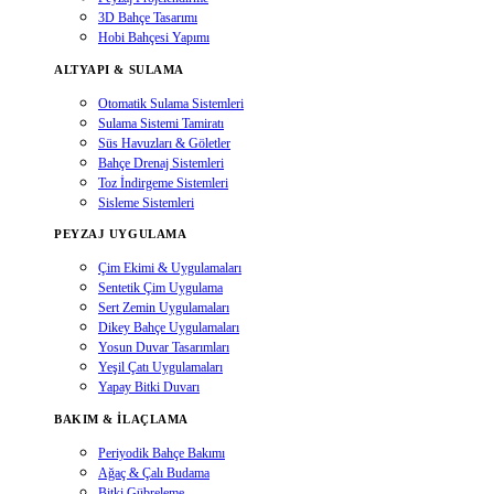
3D Bahçe Tasarımı
Hobi Bahçesi Yapımı
ALTYAPI & SULAMA
Otomatik Sulama Sistemleri
Sulama Sistemi Tamiratı
Süs Havuzları & Göletler
Bahçe Drenaj Sistemleri
Toz İndirgeme Sistemleri
Sisleme Sistemleri
PEYZAJ UYGULAMA
Çim Ekimi & Uygulamaları
Sentetik Çim Uygulama
Sert Zemin Uygulamaları
Dikey Bahçe Uygulamaları
Yosun Duvar Tasarımları
Yeşil Çatı Uygulamaları
Yapay Bitki Duvarı
BAKIM & İLAÇLAMA
Periyodik Bahçe Bakımı
Ağaç & Çalı Budama
Bitki Gübreleme