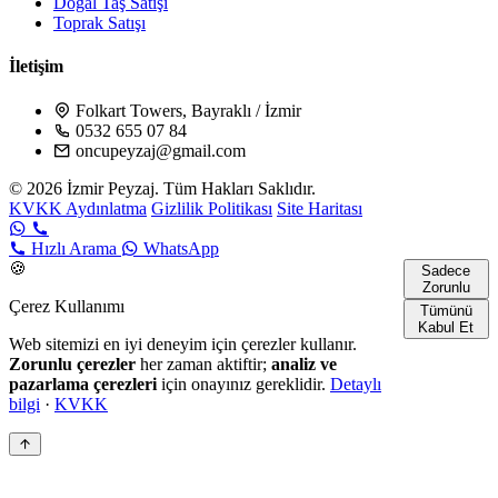
Doğal Taş Satışı
Toprak Satışı
İletişim
Folkart Towers, Bayraklı / İzmir
0532 655 07 84
oncupeyzaj@gmail.com
© 2026 İzmir Peyzaj. Tüm Hakları Saklıdır.
KVKK Aydınlatma
Gizlilik Politikası
Site Haritası
Hızlı Arama
WhatsApp
🍪
Sadece
Zorunlu
Çerez Kullanımı
Tümünü
Kabul Et
Web sitemizi en iyi deneyim için çerezler kullanır.
Zorunlu çerezler
her zaman aktiftir;
analiz ve
pazarlama çerezleri
için onayınız gereklidir.
Detaylı
bilgi
·
KVKK