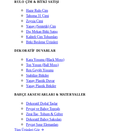
RULO ÇIM & BITKI SATIŞI
Hazır Rulo Çim
Tahoma 31 Çimi
Zoysia Çimi
Yapay (Sentetik) Çim
Dış Mekan Bitki Satışı
Kaliteli Çim Tohumları
Bitki Besleme Ürünleri
DEKORATIF DUVARLAR
Kara Yosunu (Black Moss)
Top Yosun (Ball Moss)
Ren Geyiği Yosunu
Stabilize Bitkiler
Yapay Plastik Duvar
Yapay Plastik Bitkiler
BAHÇE AKSESUARLARI & MATERYALLER
Dekoratif Doğal Taşlar
Peyzaj ve Bahçe Toprağı
Zirai İlaç, Tohum & Gübre
Dekoratif Bahçe Saksıları
Peyzaj Sınır Elemanları
Tüm Ürünleri Gör