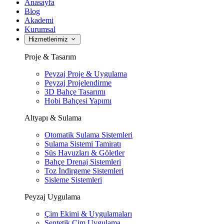
Anasayfa
Blog
Akademi
Kurumsal
Hizmetlerimiz
Proje & Tasarım
Peyzaj Proje & Uygulama
Peyzaj Projelendirme
3D Bahçe Tasarımı
Hobi Bahçesi Yapımı
Altyapı & Sulama
Otomatik Sulama Sistemleri
Sulama Sistemi Tamiratı
Süs Havuzları & Göletler
Bahçe Drenaj Sistemleri
Toz İndirgeme Sistemleri
Sisleme Sistemleri
Peyzaj Uygulama
Çim Ekimi & Uygulamaları
Sentetik Çim Uygulama