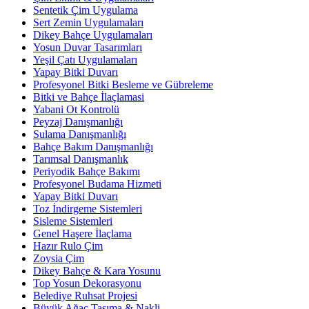
Sentetik Çim Uygulama
Sert Zemin Uygulamaları
Dikey Bahçe Uygulamaları
Yosun Duvar Tasarımları
Yeşil Çatı Uygulamaları
Yapay Bitki Duvarı
Profesyonel Bitki Besleme ve Gübreleme
Bitki ve Bahçe İlaçlamasi
Yabani Ot Kontrolü
Peyzaj Danışmanlığı
Sulama Danışmanlığı
Bahçe Bakım Danışmanlığı
Tarımsal Danışmanlık
Periyodik Bahçe Bakımı
Profesyonel Budama Hizmeti
Yapay Bitki Duvarı
Toz İndirgeme Sistemleri
Sisleme Sistemleri
Genel Haşere İlaçlama
Hazır Rulo Çim
Zoysia Çim
Dikey Bahçe & Kara Yosunu
Top Yosun Dekorasyonu
Belediye Ruhsat Projesi
Büyük Ağaç Taşıma & Nakli