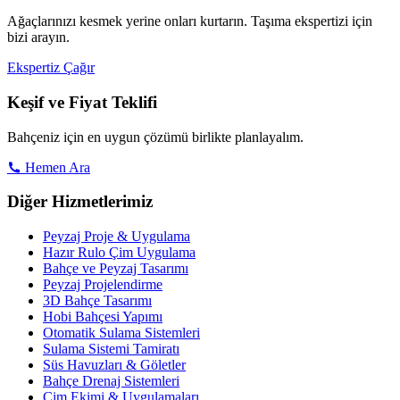
Ağaçlarınızı kesmek yerine onları kurtarın. Taşıma ekspertizi için
bizi arayın.
Ekspertiz Çağır
Keşif ve Fiyat Teklifi
Bahçeniz için en uygun çözümü birlikte planlayalım.
Hemen Ara
Diğer Hizmetlerimiz
Peyzaj Proje & Uygulama
Hazır Rulo Çim Uygulama
Bahçe ve Peyzaj Tasarımı
Peyzaj Projelendirme
3D Bahçe Tasarımı
Hobi Bahçesi Yapımı
Otomatik Sulama Sistemleri
Sulama Sistemi Tamiratı
Süs Havuzları & Göletler
Bahçe Drenaj Sistemleri
Çim Ekimi & Uygulamaları