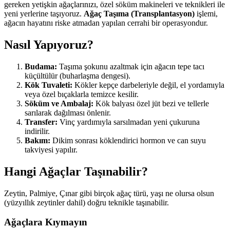
gereken yetişkin ağaçlarınızı, özel söküm makineleri ve teknikleri ile
yeni yerlerine taşıyoruz.
Ağaç Taşıma (Transplantasyon)
işlemi,
ağacın hayatını riske atmadan yapılan cerrahi bir operasyondur.
Nasıl Yapıyoruz?
Budama:
Taşıma şokunu azaltmak için ağacın tepe tacı
küçültülür (buharlaşma dengesi).
Kök Tuvaleti:
Kökler kepçe darbeleriyle değil, el yordamıyla
veya özel bıçaklarla temizce kesilir.
Söküm ve Ambalaj:
Kök balyası özel jüt bezi ve tellerle
sarılarak dağılması önlenir.
Transfer:
Vinç yardımıyla sarsılmadan yeni çukuruna
indirilir.
Bakım:
Dikim sonrası köklendirici hormon ve can suyu
takviyesi yapılır.
Hangi Ağaçlar Taşınabilir?
Zeytin, Palmiye, Çınar gibi birçok ağaç türü, yaşı ne olursa olsun
(yüzyıllık zeytinler dahil) doğru teknikle taşınabilir.
Ağaçlara Kıymayın