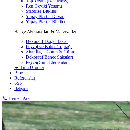
Top Yosun (Ball Moss)
Ren Geyiği Yosunu
Stabilize Bitkiler
Yapay Plastik Duvar
Yapay Plastik Bitkiler
Bahçe Aksesuarları & Materyaller
Dekoratif Doğal Taşlar
Peyzaj ve Bahçe Toprağı
Zirai İlaç, Tohum & Gübre
Dekoratif Bahçe Saksıları
Peyzaj Sınır Elemanları
Tüm Ürünler
Blog
Referanslar
SSS
İletişim
Hemen Ara