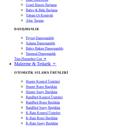
Genel Haşere İlaçlama
Bahçe & Bitki İlaçlama
Yabani Ot Kontrolü
Ağaç Taşıma
DANIŞMANLIK
Peyzaj Danışmanlığı
Sulama Danışmanlığı
Bahçe Bakım Danışmanlığı
Tarımsal Danışmanlık
Tüm Hizmetleri Gör
Malzeme & Tedarik
OTOMATIK SULAMA ÜRÜNLERI
Hunter Kontrol Üniteleri
Hunter Rotor Başlıklar
Hunter Sprey Başlıklar
RainBird Kontrol Üniteleri
RainBird Rotor Başlıklar
RainBird Sprey Başlıklar
K-Rain Kontrol Üniteleri
K-Rain Rotor Başlıklar
K-Rain Sprey Başlıklar