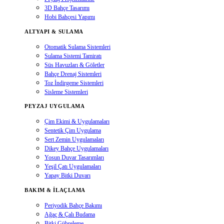
3D Bahçe Tasarımı
Hobi Bahçesi Yapımı
ALTYAPI & SULAMA
Otomatik Sulama Sistemleri
Sulama Sistemi Tamiratı
Süs Havuzları & Göletler
Bahçe Drenaj Sistemleri
Toz İndirgeme Sistemleri
Sisleme Sistemleri
PEYZAJ UYGULAMA
Çim Ekimi & Uygulamaları
Sentetik Çim Uygulama
Sert Zemin Uygulamaları
Dikey Bahçe Uygulamaları
Yosun Duvar Tasarımları
Yeşil Çatı Uygulamaları
Yapay Bitki Duvarı
BAKIM & İLAÇLAMA
Periyodik Bahçe Bakımı
Ağaç & Çalı Budama
Bitki Gübreleme