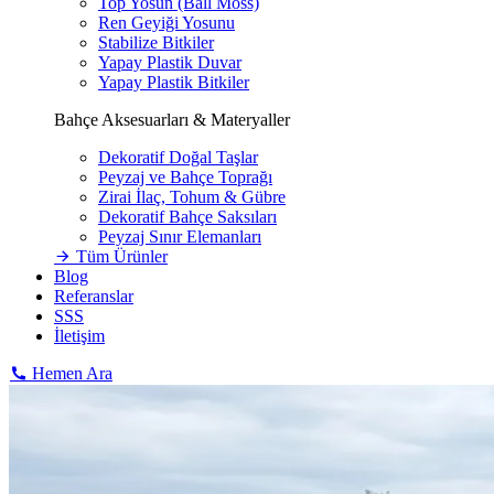
Top Yosun (Ball Moss)
Ren Geyiği Yosunu
Stabilize Bitkiler
Yapay Plastik Duvar
Yapay Plastik Bitkiler
Bahçe Aksesuarları & Materyaller
Dekoratif Doğal Taşlar
Peyzaj ve Bahçe Toprağı
Zirai İlaç, Tohum & Gübre
Dekoratif Bahçe Saksıları
Peyzaj Sınır Elemanları
Tüm Ürünler
Blog
Referanslar
SSS
İletişim
Hemen Ara