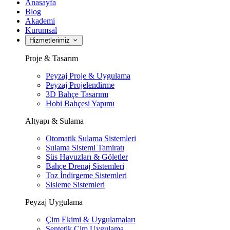
Anasayfa
Blog
Akademi
Kurumsal
Hizmetlerimiz
Proje & Tasarım
Peyzaj Proje & Uygulama
Peyzaj Projelendirme
3D Bahçe Tasarımı
Hobi Bahçesi Yapımı
Altyapı & Sulama
Otomatik Sulama Sistemleri
Sulama Sistemi Tamiratı
Süs Havuzları & Göletler
Bahçe Drenaj Sistemleri
Toz İndirgeme Sistemleri
Sisleme Sistemleri
Peyzaj Uygulama
Çim Ekimi & Uygulamaları
Sentetik Çim Uygulama