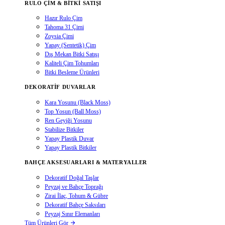
RULO ÇIM & BITKI SATIŞI
Hazır Rulo Çim
Tahoma 31 Çimi
Zoysia Çimi
Yapay (Sentetik) Çim
Dış Mekan Bitki Satışı
Kaliteli Çim Tohumları
Bitki Besleme Ürünleri
DEKORATIF DUVARLAR
Kara Yosunu (Black Moss)
Top Yosun (Ball Moss)
Ren Geyiği Yosunu
Stabilize Bitkiler
Yapay Plastik Duvar
Yapay Plastik Bitkiler
BAHÇE AKSESUARLARI & MATERYALLER
Dekoratif Doğal Taşlar
Peyzaj ve Bahçe Toprağı
Zirai İlaç, Tohum & Gübre
Dekoratif Bahçe Saksıları
Peyzaj Sınır Elemanları
Tüm Ürünleri Gör