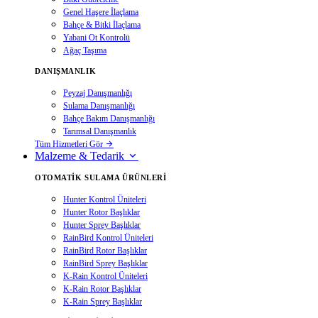
Genel Haşere İlaçlama
Bahçe & Bitki İlaçlama
Yabani Ot Kontrolü
Ağaç Taşıma
DANIŞMANLIK
Peyzaj Danışmanlığı
Sulama Danışmanlığı
Bahçe Bakım Danışmanlığı
Tarımsal Danışmanlık
Tüm Hizmetleri Gör
Malzeme & Tedarik
OTOMATIK SULAMA ÜRÜNLERI
Hunter Kontrol Üniteleri
Hunter Rotor Başlıklar
Hunter Sprey Başlıklar
RainBird Kontrol Üniteleri
RainBird Rotor Başlıklar
RainBird Sprey Başlıklar
K-Rain Kontrol Üniteleri
K-Rain Rotor Başlıklar
K-Rain Sprey Başlıklar