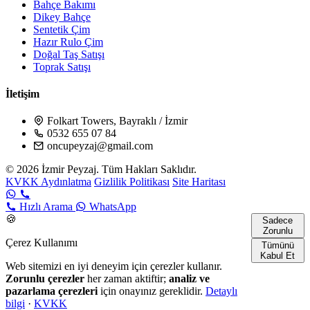
Bahçe Bakımı
Dikey Bahçe
Sentetik Çim
Hazır Rulo Çim
Doğal Taş Satışı
Toprak Satışı
İletişim
Folkart Towers, Bayraklı / İzmir
0532 655 07 84
oncupeyzaj@gmail.com
© 2026 İzmir Peyzaj. Tüm Hakları Saklıdır.
KVKK Aydınlatma
Gizlilik Politikası
Site Haritası
Hızlı Arama
WhatsApp
🍪
Sadece
Zorunlu
Çerez Kullanımı
Tümünü
Kabul Et
Web sitemizi en iyi deneyim için çerezler kullanır.
Zorunlu çerezler
her zaman aktiftir;
analiz ve
pazarlama çerezleri
için onayınız gereklidir.
Detaylı
bilgi
·
KVKK