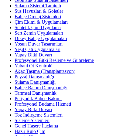
Otomatik Sulama Sistemleri
Sulama Sistemi Tamiratı
Süs Havuzları & Göletler
Bahçe Drenaj Sistemleri
Çim Ekimi & Uygulamaları
Sentetik Çim Uygulama
Sert Zemin Uygulamaları
Dikey Bahçe Uygulamaları
Yosun Duvar Tasarımları
Yeşil Çatı Uygulamaları
Yapay Bitki Duvarı
Profesyonel Bitki Besleme ve Gübreleme
Yabani Ot Kontrolü
Ağaç Taşıma (Transplantasyon)
Peyzaj Danışmanlığı
Sulama Danışmanlığı
Bahçe Bakım Danışmanlığı
Tarımsal Danışmanlık
Periyodik Bahçe Bakımı
Profesyonel Budama Hizmeti
Yapay Bitki Duvarı
Toz İndirgeme Sistemleri
Sisleme Sistemleri
Genel Haşere İlaçlama
Hazır Rulo Çim