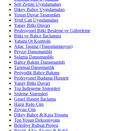
Sert Zemin Uygulamaları
Dikey Bahçe Uygulamaları
Yosun Duvar Tasarımları
Yeşil Çatı Uygulamaları
Yapay Bitki Duvarı
Profesyonel Bitki Besleme ve Gübreleme
Bitki ve Bahçe İlaçlamasi
Yabani Ot Kontrolü
Ağaç Taşıma (Transplantasyon)
Peyzaj Danışmanlığı
Sulama Danışmanlığı
Bahçe Bakım Danışmanlığı
Tarımsal Danışmanlık
Periyodik Bahçe Bakımı
Profesyonel Budama Hizmeti
Yapay Bitki Duvarı
Toz İndirgeme Sistemleri
Sisleme Sistemleri
Genel Haşere İlaçlama
Hazır Rulo Çim
Zoysia Çim
Dikey Bahçe & Kara Yosunu
Top Yosun Dekorasyonu
Belediye Ruhsat Projesi
Büyük Ağaç Taşıma & Nakli