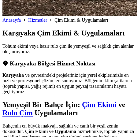
Anasayfa
Hizmetler
Çim Ekimi & Uygulamaları
Karşıyaka
Çim Ekimi & Uygulamaları
Tohum ekimi veya hazır rulo çim ile yemyeşil ve sağlıklı çim alanlar
oluşturuyoruz.
Karşıyaka Bölgesi Hizmet Noktası
Karşıyaka
ve çevresindeki projeleriniz için yerel ekiplerimizle en
hızlı ve profesyonel çözümleri sunuyoruz. Bölgenin iklim şartlarına
(toprak yapısı, yağış rejimi) en uygun peyzaj tasarımlarını hayata
geçiriyoruz.
Yemyeşil Bir Bahçe İçin:
Çim Ekimi
ve
Rulo Çim
Uygulamaları
Bahçenin en büyük makyajı, sağlıklı ve canlı bir yeşil zemin
dokusudur.
Çim Ekimi ve Uygulama
hizmetimizle, toprak yapınıza
ve iklim koşullarına en uygun çim türünü seçiyor, haftalarca