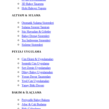
3D Bahçe Tasarımı
Hobi Bahçesi Yapımı
ALTYAPI & SULAMA
Otomatik Sulama Sistemleri
Sulama Sistemi Tamiratı
Süs Havuzları & Göletler
Bahçe Drenaj Sistemleri
Toz İndirgeme Sistemleri
Sisleme Sistemleri
PEYZAJ UYGULAMA
Çim Ekimi & Uygulamaları
Sentetik Çim Uygulama
Sert Zemin Uygulamaları
Dikey Bahçe Uygulamaları
Yosun Duvar Tasarımları
Yeşil Çatı Uygulamaları
Yapay Bitki Duvarı
BAKIM & İLAÇLAMA
Periyodik Bahçe Bakımı
Ağaç & Çalı Budama
Bitki Gübreleme