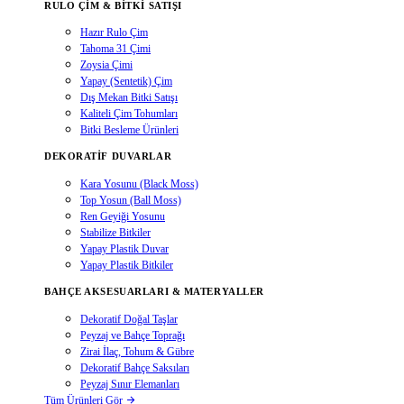
RULO ÇIM & BITKI SATIŞI
Hazır Rulo Çim
Tahoma 31 Çimi
Zoysia Çimi
Yapay (Sentetik) Çim
Dış Mekan Bitki Satışı
Kaliteli Çim Tohumları
Bitki Besleme Ürünleri
DEKORATIF DUVARLAR
Kara Yosunu (Black Moss)
Top Yosun (Ball Moss)
Ren Geyiği Yosunu
Stabilize Bitkiler
Yapay Plastik Duvar
Yapay Plastik Bitkiler
BAHÇE AKSESUARLARI & MATERYALLER
Dekoratif Doğal Taşlar
Peyzaj ve Bahçe Toprağı
Zirai İlaç, Tohum & Gübre
Dekoratif Bahçe Saksıları
Peyzaj Sınır Elemanları
Tüm Ürünleri Gör