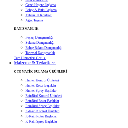
Genel Haşere İlaçlama
Bahçe & Bitki İlaçlama
Yabani Ot Kontrolü
Ağaç Taşıma
DANIŞMANLIK
Peyzaj Danışmanlığı
Sulama Danışmanlığı
Bahçe Bakım Danışmanlığı
Tarımsal Danışmanlık
Tüm Hizmetleri Gör
Malzeme & Tedarik
OTOMATIK SULAMA ÜRÜNLERI
Hunter Kontrol Üniteleri
Hunter Rotor Başlıklar
Hunter Sprey Başlıklar
RainBird Kontrol Üniteleri
RainBird Rotor Başlıklar
RainBird Sprey Başlıklar
K-Rain Kontrol Üniteleri
K-Rain Rotor Başlıklar
K-Rain Sprey Başlıklar