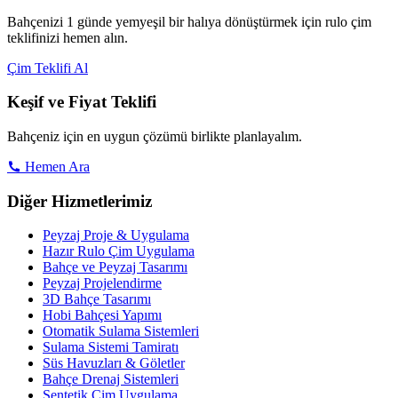
Bahçenizi 1 günde yemyeşil bir halıya dönüştürmek için rulo çim
teklifinizi hemen alın.
Çim Teklifi Al
Keşif ve Fiyat Teklifi
Bahçeniz için en uygun çözümü birlikte planlayalım.
Hemen Ara
Diğer Hizmetlerimiz
Peyzaj Proje & Uygulama
Hazır Rulo Çim Uygulama
Bahçe ve Peyzaj Tasarımı
Peyzaj Projelendirme
3D Bahçe Tasarımı
Hobi Bahçesi Yapımı
Otomatik Sulama Sistemleri
Sulama Sistemi Tamiratı
Süs Havuzları & Göletler
Bahçe Drenaj Sistemleri
Sentetik Çim Uygulama