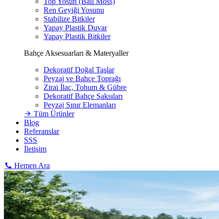
Top Yosun (Ball Moss)
Ren Geyiği Yosunu
Stabilize Bitkiler
Yapay Plastik Duvar
Yapay Plastik Bitkiler
Bahçe Aksesuarları & Materyaller
Dekoratif Doğal Taşlar
Peyzaj ve Bahçe Toprağı
Zirai İlaç, Tohum & Gübre
Dekoratif Bahçe Saksıları
Peyzaj Sınır Elemanları
Tüm Ürünler
Blog
Referanslar
SSS
İletişim
Hemen Ara