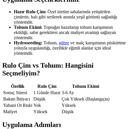
Hazır Rulo Çim:
Özel üretim sahalarında yetiştirilen
çimlerin, halı gibi serilerek anında yeşil görüntü sağladığı
yöntemdir.
Tohum Ekimi:
Toprağın hazırlanıp tohum karışımının
ekildiği, sabır gerektiren ancak maliyet avantajı sağlayan
yöntemdir.
Hydroseeding:
Tohum,
gübre
ve malç karışımının püskürtme
yoluyla uygulandığı, özellikle eğimli alanlar için ideal
yöntemdir.
Rulo Çim vs Tohum: Hangisini
Seçmeliyim?
Özellik
Rulo Çim
Tohum Ekimi
Sonuç Süresi
1 Günde Hazır
3-6 Ay
Bakım İhtiyacı
Düşük
Çok Yüksek (Başlangıçta)
Yabani Ot Riski
Yok
Yüksek
Maliyet
Yüksek
Düşük
Uygulama Adımları