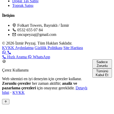
Doğal Taş Satışı
Toprak Satışı
İletişim
Folkart Towers, Bayraklı / İzmir
0532 655 07 84
oncupeyzaj@gmail.com
© 2026 İzmir Peyzaj. Tüm Hakları Saklıdır.
KVKK Aydınlatma
Gizlilik Politikası
Site Haritası
Hızlı Arama
WhatsApp
🍪
Sadece
Zorunlu
Çerez Kullanımı
Tümünü
Kabul Et
Web sitemizi en iyi deneyim için çerezler kullanır.
Zorunlu çerezler
her zaman aktiftir;
analiz ve
pazarlama çerezleri
için onayınız gereklidir.
Detaylı
bilgi
·
KVKK