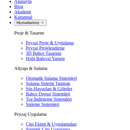
Anasayfa
Blog
Akademi
Kurumsal
Hizmetlerimiz
Proje & Tasarım
Peyzaj Proje & Uygulama
Peyzaj Projelendirme
3D Bahçe Tasarımı
Hobi Bahçesi Yapımı
Altyapı & Sulama
Otomatik Sulama Sistemleri
Sulama Sistemi Tamiratı
Süs Havuzları & Göletler
Bahçe Drenaj Sistemleri
Toz İndirgeme Sistemleri
Sisleme Sistemleri
Peyzaj Uygulama
Çim Ekimi & Uygulamaları
Sentetik Çim Uygulama