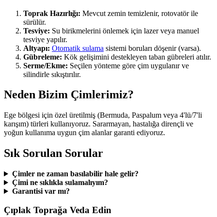
Toprak Hazırlığı:
Mevcut zemin temizlenir, rotovatör ile
sürülür.
Tesviye:
Su birikmelerini önlemek için lazer veya manuel
tesviye yapılır.
Altyapı:
Otomatik sulama
sistemi boruları döşenir (varsa).
Gübreleme:
Kök gelişimini destekleyen taban gübreleri atılır.
Serme/Ekme:
Seçilen yönteme göre çim uygulanır ve
silindirle sıkıştırılır.
Neden Bizim Çimlerimiz?
Ege bölgesi için özel üretilmiş (Bermuda, Paspalum veya 4'lü/7'li
karışım) türleri kullanıyoruz. Sararmayan, hastalığa dirençli ve
yoğun kullanıma uygun çim alanlar garanti ediyoruz.
Sık Sorulan Sorular
Çimler ne zaman basılabilir hale gelir?
Çimi ne sıklıkla sulamalıyım?
Garantisi var mı?
Çıplak Toprağa Veda Edin