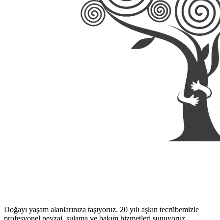
Doğayı yaşam alanlarınıza taşıyoruz. 20 yılı aşkın tecrübemizle
profesyonel peyzaj, sulama ve bakım hizmetleri sunuyoruz.