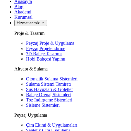
Anasayfa
Blog
Akademi
Kurumsal
Hizmetlerimiz
Proje & Tasarım
Peyzaj Proje & Uygulama
Peyzaj Projelendirme
3D Bahçe Tasarımı
Hobi Bahçesi Yapımı
Altyapı & Sulama
Otomatik Sulama Sistemleri
Sulama Sistemi Tamiratı
Süs Havuzları & Göletler
Bahçe Drenaj Sistemleri
Toz İndirgeme Sistemleri
Sisleme Sistemleri
Peyzaj Uygulama
Çim Ekimi & Uygulamaları
Sentetik Çim Uygulama