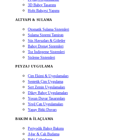
3D Bahçe Tasarımı
Hobi Bahçesi Yapımı
ALTYAPI & SULAMA
Otomatik Sulama Sistemleri
Sulama Sistemi Tamiratı
Süs Havuzları & Göletler
Bahçe Drenaj Sistemleri
Toz İndirgeme Sistemleri
Sisleme Sistemleri
PEYZAJ UYGULAMA
Çim Ekimi & Uygulamaları
Sentetik Çim Uygulama
Sert Zemin Uygulamaları
Dikey Bahçe Uygulamaları
Yosun Duvar Tasarımları
Yeşil Çatı Uygulamaları
Yapay Bitki Duvarı
BAKIM & İLAÇLAMA
Periyodik Bahçe Bakımı
Ağaç & Çalı Budama
Bitki Gübreleme