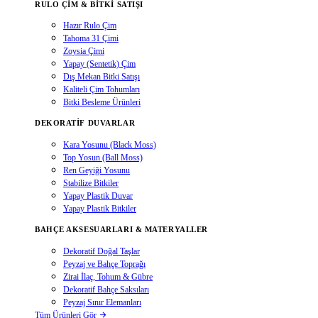
RULO ÇIM & BITKI SATIŞI
Hazır Rulo Çim
Tahoma 31 Çimi
Zoysia Çimi
Yapay (Sentetik) Çim
Dış Mekan Bitki Satışı
Kaliteli Çim Tohumları
Bitki Besleme Ürünleri
DEKORATIF DUVARLAR
Kara Yosunu (Black Moss)
Top Yosun (Ball Moss)
Ren Geyiği Yosunu
Stabilize Bitkiler
Yapay Plastik Duvar
Yapay Plastik Bitkiler
BAHÇE AKSESUARLARI & MATERYALLER
Dekoratif Doğal Taşlar
Peyzaj ve Bahçe Toprağı
Zirai İlaç, Tohum & Gübre
Dekoratif Bahçe Saksıları
Peyzaj Sınır Elemanları
Tüm Ürünleri Gör