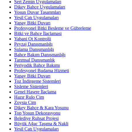
Sert Zemin Uygulamaları
Dikey Bahçe Uygulamaları
Yosun Duvar Tasarımları
Yeşil Çatı Uygulamaları
Yapay Bitki Duvarı
Profesyonel Bitki Besleme ve Gübreleme
Bitki ve Bahçe İlaçlamasi
Yabani Ot Kontrolü
Peyzaj Danışmanlığı
Sulama Danışmanlığı
Bahçe Bakım Danışmanlığı
Tarımsal Danışmanlık
Periyodik Bahçe Bakımı
Profesyonel Budama Hizmeti
Yapay Bitki Duvarı
Toz İndirgeme Sistemleri
Sisleme Sistemleri
Genel Haşere İlaçlama
Hazır Rulo Çim
Zoysia Çim
Dikey Bahçe & Kara Yosunu
Top Yosun Dekorasyonu
Belediye Ruhsat Projesi
Büyük Ağaç Taşıma & Nakli
Yeşil Çatı Uygulamaları