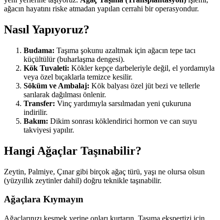
ağacın hayatını riske atmadan yapılan cerrahi bir operasyondur.
Nasıl Yapıyoruz?
Budama:
Taşıma şokunu azaltmak için ağacın tepe tacı
küçültülür (buharlaşma dengesi).
Kök Tuvaleti:
Kökler kepçe darbeleriyle değil, el yordamıyla
veya özel bıçaklarla temizce kesilir.
Söküm ve Ambalaj:
Kök balyası özel jüt bezi ve tellerle
sarılarak dağılması önlenir.
Transfer:
Vinç yardımıyla sarsılmadan yeni çukuruna
indirilir.
Bakım:
Dikim sonrası köklendirici hormon ve can suyu
takviyesi yapılır.
Hangi Ağaçlar Taşınabilir?
Zeytin, Palmiye, Çınar gibi birçok ağaç türü, yaşı ne olursa olsun
(yüzyıllık zeytinler dahil) doğru teknikle taşınabilir.
Ağaçlara Kıymayın
Ağaçlarınızı kesmek yerine onları kurtarın. Taşıma ekspertizi için