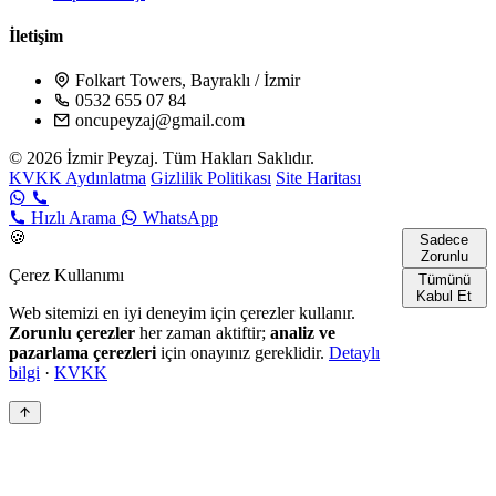
İletişim
Folkart Towers, Bayraklı / İzmir
0532 655 07 84
oncupeyzaj@gmail.com
© 2026 İzmir Peyzaj. Tüm Hakları Saklıdır.
KVKK Aydınlatma
Gizlilik Politikası
Site Haritası
Hızlı Arama
WhatsApp
🍪
Sadece
Zorunlu
Çerez Kullanımı
Tümünü
Kabul Et
Web sitemizi en iyi deneyim için çerezler kullanır.
Zorunlu çerezler
her zaman aktiftir;
analiz ve
pazarlama çerezleri
için onayınız gereklidir.
Detaylı
bilgi
·
KVKK