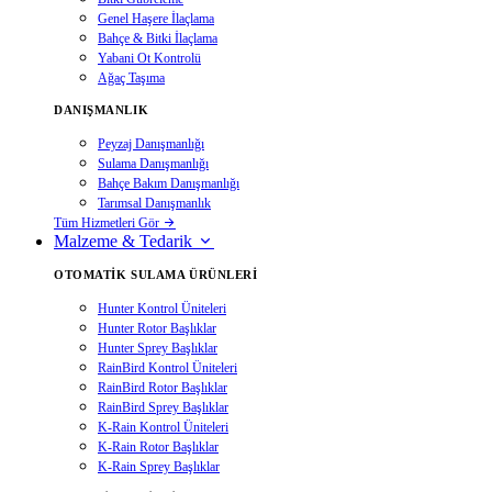
Genel Haşere İlaçlama
Bahçe & Bitki İlaçlama
Yabani Ot Kontrolü
Ağaç Taşıma
DANIŞMANLIK
Peyzaj Danışmanlığı
Sulama Danışmanlığı
Bahçe Bakım Danışmanlığı
Tarımsal Danışmanlık
Tüm Hizmetleri Gör
Malzeme & Tedarik
OTOMATIK SULAMA ÜRÜNLERI
Hunter Kontrol Üniteleri
Hunter Rotor Başlıklar
Hunter Sprey Başlıklar
RainBird Kontrol Üniteleri
RainBird Rotor Başlıklar
RainBird Sprey Başlıklar
K-Rain Kontrol Üniteleri
K-Rain Rotor Başlıklar
K-Rain Sprey Başlıklar