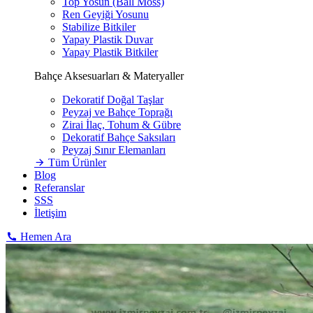
Top Yosun (Ball Moss)
Ren Geyiği Yosunu
Stabilize Bitkiler
Yapay Plastik Duvar
Yapay Plastik Bitkiler
Bahçe Aksesuarları & Materyaller
Dekoratif Doğal Taşlar
Peyzaj ve Bahçe Toprağı
Zirai İlaç, Tohum & Gübre
Dekoratif Bahçe Saksıları
Peyzaj Sınır Elemanları
Tüm Ürünler
Blog
Referanslar
SSS
İletişim
Hemen Ara