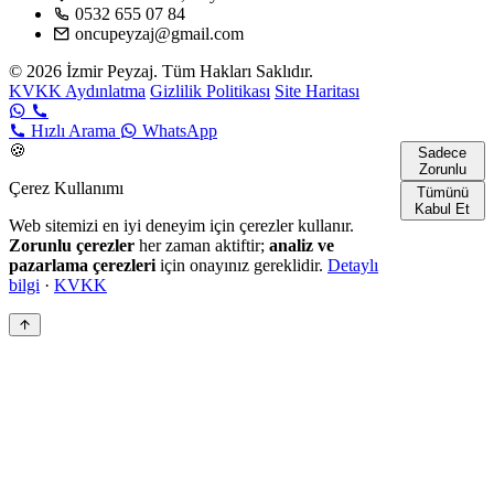
0532 655 07 84
oncupeyzaj@gmail.com
© 2026 İzmir Peyzaj. Tüm Hakları Saklıdır.
KVKK Aydınlatma
Gizlilik Politikası
Site Haritası
Hızlı Arama
WhatsApp
🍪
Sadece
Zorunlu
Çerez Kullanımı
Tümünü
Kabul Et
Web sitemizi en iyi deneyim için çerezler kullanır.
Zorunlu çerezler
her zaman aktiftir;
analiz ve
pazarlama çerezleri
için onayınız gereklidir.
Detaylı
bilgi
·
KVKK