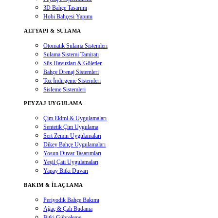
3D Bahçe Tasarımı
Hobi Bahçesi Yapımı
ALTYAPI & SULAMA
Otomatik Sulama Sistemleri
Sulama Sistemi Tamiratı
Süs Havuzları & Göletler
Bahçe Drenaj Sistemleri
Toz İndirgeme Sistemleri
Sisleme Sistemleri
PEYZAJ UYGULAMA
Çim Ekimi & Uygulamaları
Sentetik Çim Uygulama
Sert Zemin Uygulamaları
Dikey Bahçe Uygulamaları
Yosun Duvar Tasarımları
Yeşil Çatı Uygulamaları
Yapay Bitki Duvarı
BAKIM & İLAÇLAMA
Periyodik Bahçe Bakımı
Ağaç & Çalı Budama
Bitki Gübreleme