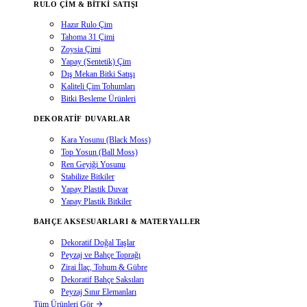
RULO ÇIM & BITKI SATIŞI
Hazır Rulo Çim
Tahoma 31 Çimi
Zoysia Çimi
Yapay (Sentetik) Çim
Dış Mekan Bitki Satışı
Kaliteli Çim Tohumları
Bitki Besleme Ürünleri
DEKORATIF DUVARLAR
Kara Yosunu (Black Moss)
Top Yosun (Ball Moss)
Ren Geyiği Yosunu
Stabilize Bitkiler
Yapay Plastik Duvar
Yapay Plastik Bitkiler
BAHÇE AKSESUARLARI & MATERYALLER
Dekoratif Doğal Taşlar
Peyzaj ve Bahçe Toprağı
Zirai İlaç, Tohum & Gübre
Dekoratif Bahçe Saksıları
Peyzaj Sınır Elemanları
Tüm Ürünleri Gör