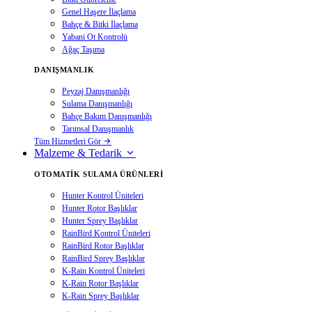
Genel Haşere İlaçlama
Bahçe & Bitki İlaçlama
Yabani Ot Kontrolü
Ağaç Taşıma
DANIŞMANLIK
Peyzaj Danışmanlığı
Sulama Danışmanlığı
Bahçe Bakım Danışmanlığı
Tarımsal Danışmanlık
Tüm Hizmetleri Gör
Malzeme & Tedarik
OTOMATIK SULAMA ÜRÜNLERI
Hunter Kontrol Üniteleri
Hunter Rotor Başlıklar
Hunter Sprey Başlıklar
RainBird Kontrol Üniteleri
RainBird Rotor Başlıklar
RainBird Sprey Başlıklar
K-Rain Kontrol Üniteleri
K-Rain Rotor Başlıklar
K-Rain Sprey Başlıklar