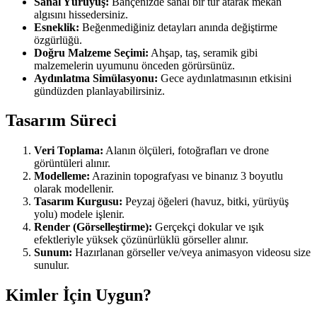
Sanal Yürüyüş:
Bahçenizde sanal bir tur atarak mekan
algısını hissedersiniz.
Esneklik:
Beğenmediğiniz detayları anında değiştirme
özgürlüğü.
Doğru Malzeme Seçimi:
Ahşap, taş, seramik gibi
malzemelerin uyumunu önceden görürsünüz.
Aydınlatma Simülasyonu:
Gece aydınlatmasının etkisini
gündüzden planlayabilirsiniz.
Tasarım Süreci
Veri Toplama:
Alanın ölçüleri, fotoğrafları ve drone
görüntüleri alınır.
Modelleme:
Arazinin topografyası ve binanız 3 boyutlu
olarak modellenir.
Tasarım Kurgusu:
Peyzaj öğeleri (havuz, bitki, yürüyüş
yolu) modele işlenir.
Render (Görselleştirme):
Gerçekçi dokular ve ışık
efektleriyle yüksek çözünürlüklü görseller alınır.
Sunum:
Hazırlanan görseller ve/veya animasyon videosu size
sunulur.
Kimler İçin Uygun?