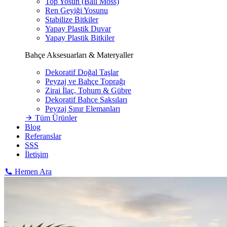
Top Yosun (Ball Moss)
Ren Geyiği Yosunu
Stabilize Bitkiler
Yapay Plastik Duvar
Yapay Plastik Bitkiler
Bahçe Aksesuarları & Materyaller
Dekoratif Doğal Taşlar
Peyzaj ve Bahçe Toprağı
Zirai İlaç, Tohum & Gübre
Dekoratif Bahçe Saksıları
Peyzaj Sınır Elemanları
Tüm Ürünler
Blog
Referanslar
SSS
İletişim
Hemen Ara