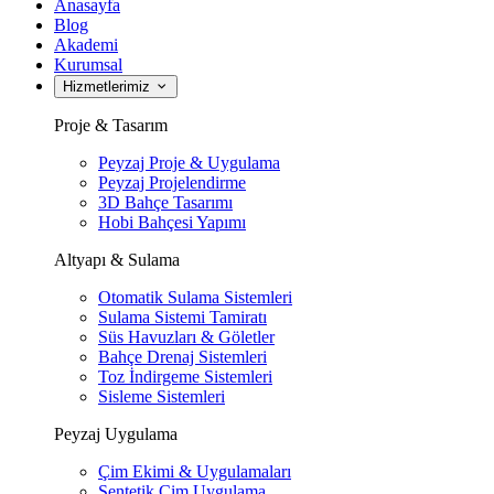
Anasayfa
Blog
Akademi
Kurumsal
Hizmetlerimiz
Proje & Tasarım
Peyzaj Proje & Uygulama
Peyzaj Projelendirme
3D Bahçe Tasarımı
Hobi Bahçesi Yapımı
Altyapı & Sulama
Otomatik Sulama Sistemleri
Sulama Sistemi Tamiratı
Süs Havuzları & Göletler
Bahçe Drenaj Sistemleri
Toz İndirgeme Sistemleri
Sisleme Sistemleri
Peyzaj Uygulama
Çim Ekimi & Uygulamaları
Sentetik Çim Uygulama