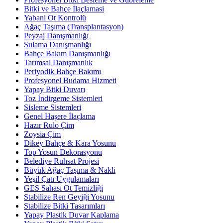
Bitki ve Bahçe İlaçlamasi
Yabani Ot Kontrolü
Ağaç Taşıma (Transplantasyon)
Peyzaj Danışmanlığı
Sulama Danışmanlığı
Bahçe Bakım Danışmanlığı
Tarımsal Danışmanlık
Periyodik Bahçe Bakımı
Profesyonel Budama Hizmeti
Yapay Bitki Duvarı
Toz İndirgeme Sistemleri
Sisleme Sistemleri
Genel Haşere İlaçlama
Hazır Rulo Çim
Zoysia Çim
Dikey Bahçe & Kara Yosunu
Top Yosun Dekorasyonu
Belediye Ruhsat Projesi
Büyük Ağaç Taşıma & Nakli
Yeşil Çatı Uygulamaları
GES Sahası Ot Temizliği
Stabilize Ren Geyiği Yosunu
Stabilize Bitki Tasarımları
Yapay Plastik Duvar Kaplama