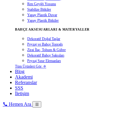
Ren Geyiği Yosunu
Stabilize Bitkiler
Yapay Plastik Duvar
Yapay Plastik Bitkiler
BAHÇE AKSESUARLARI & MATERYALLER
Dekoratif Doğal Taşlar
Peyzaj ve Bahçe Toprağı
Zirai İlaç, Tohum & Gübre
Dekoratif Bahçe Saksıları
Peyzaj Sınır Elemanları
Tüm Ürünleri Gör
Blog
Akademi
Referanslar
SSS
İletişim
Hemen Ara