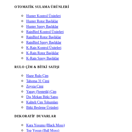
OTOMATIK SULAMA ÜRÜNLERI
Hunter Kontrol Üniteleri
Hunter Rotor Başlıklar
Hunter Sprey Başlıklar
RainBird Kontrol Üniteleri
RainBird Rotor Başlıklar
RainBird Sprey Başlıklar
K-Rain Kontrol Üniteleri
K-Rain Rotor Başlıklar
K-Rain Sprey Başlıklar
RULO ÇIM & BITKI SATIŞI
Hazır Rulo Çim
Tahoma 31 Çimi
Zoysia Çimi
Yapay (Sentetik) Çim
Dış Mekan Bitki Satışı
Kaliteli Çim Tohumları
Bitki Besleme Ürünleri
DEKORATIF DUVARLAR
Kara Yosunu (Black Moss)
Top Yosun (Ball Moss)