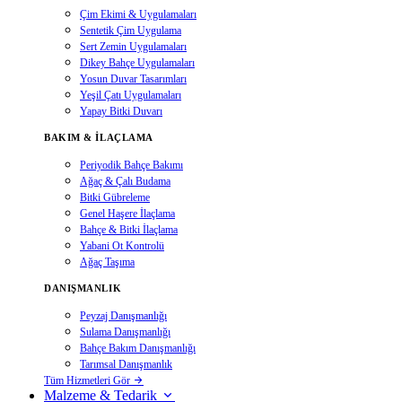
Çim Ekimi & Uygulamaları
Sentetik Çim Uygulama
Sert Zemin Uygulamaları
Dikey Bahçe Uygulamaları
Yosun Duvar Tasarımları
Yeşil Çatı Uygulamaları
Yapay Bitki Duvarı
BAKIM & İLAÇLAMA
Periyodik Bahçe Bakımı
Ağaç & Çalı Budama
Bitki Gübreleme
Genel Haşere İlaçlama
Bahçe & Bitki İlaçlama
Yabani Ot Kontrolü
Ağaç Taşıma
DANIŞMANLIK
Peyzaj Danışmanlığı
Sulama Danışmanlığı
Bahçe Bakım Danışmanlığı
Tarımsal Danışmanlık
Tüm Hizmetleri Gör
Malzeme & Tedarik