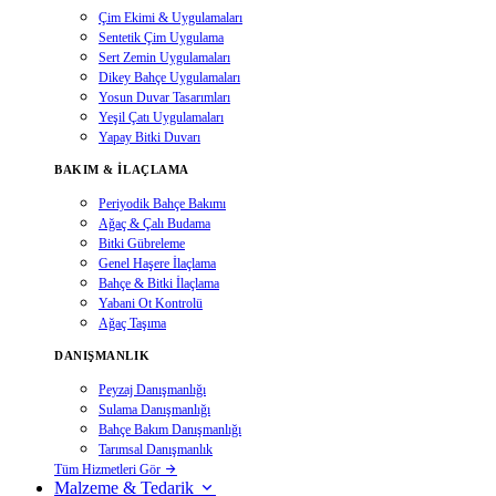
Çim Ekimi & Uygulamaları
Sentetik Çim Uygulama
Sert Zemin Uygulamaları
Dikey Bahçe Uygulamaları
Yosun Duvar Tasarımları
Yeşil Çatı Uygulamaları
Yapay Bitki Duvarı
BAKIM & İLAÇLAMA
Periyodik Bahçe Bakımı
Ağaç & Çalı Budama
Bitki Gübreleme
Genel Haşere İlaçlama
Bahçe & Bitki İlaçlama
Yabani Ot Kontrolü
Ağaç Taşıma
DANIŞMANLIK
Peyzaj Danışmanlığı
Sulama Danışmanlığı
Bahçe Bakım Danışmanlığı
Tarımsal Danışmanlık
Tüm Hizmetleri Gör
Malzeme & Tedarik