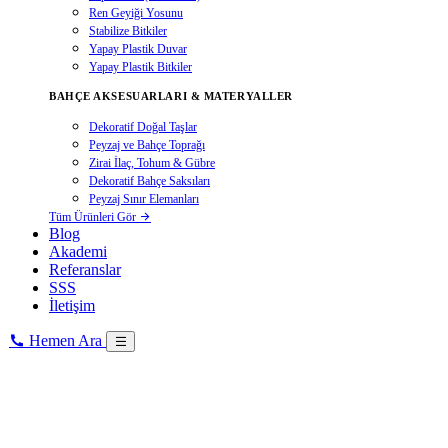
Ren Geyiği Yosunu
Stabilize Bitkiler
Yapay Plastik Duvar
Yapay Plastik Bitkiler
BAHÇE AKSESUARLARI & MATERYALLER
Dekoratif Doğal Taşlar
Peyzaj ve Bahçe Toprağı
Zirai İlaç, Tohum & Gübre
Dekoratif Bahçe Saksıları
Peyzaj Sınır Elemanları
Tüm Ürünleri Gör
Blog
Akademi
Referanslar
SSS
İletişim
Hemen Ara