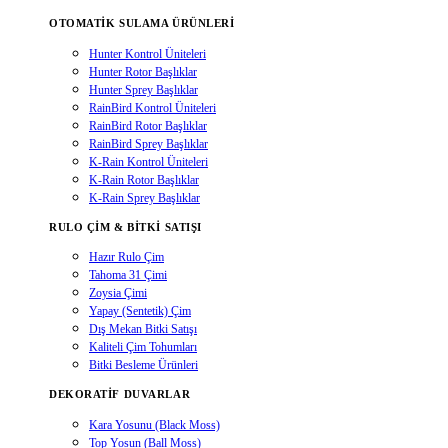
OTOMATIK SULAMA ÜRÜNLERI
Hunter Kontrol Üniteleri
Hunter Rotor Başlıklar
Hunter Sprey Başlıklar
RainBird Kontrol Üniteleri
RainBird Rotor Başlıklar
RainBird Sprey Başlıklar
K-Rain Kontrol Üniteleri
K-Rain Rotor Başlıklar
K-Rain Sprey Başlıklar
RULO ÇIM & BITKI SATIŞI
Hazır Rulo Çim
Tahoma 31 Çimi
Zoysia Çimi
Yapay (Sentetik) Çim
Dış Mekan Bitki Satışı
Kaliteli Çim Tohumları
Bitki Besleme Ürünleri
DEKORATIF DUVARLAR
Kara Yosunu (Black Moss)
Top Yosun (Ball Moss)