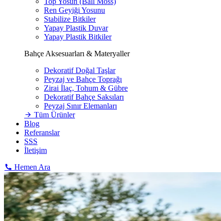
Top Yosun (Ball Moss)
Ren Geyiği Yosunu
Stabilize Bitkiler
Yapay Plastik Duvar
Yapay Plastik Bitkiler
Bahçe Aksesuarları & Materyaller
Dekoratif Doğal Taşlar
Peyzaj ve Bahçe Toprağı
Zirai İlaç, Tohum & Gübre
Dekoratif Bahçe Saksıları
Peyzaj Sınır Elemanları
Tüm Ürünler
Blog
Referanslar
SSS
İletişim
Hemen Ara