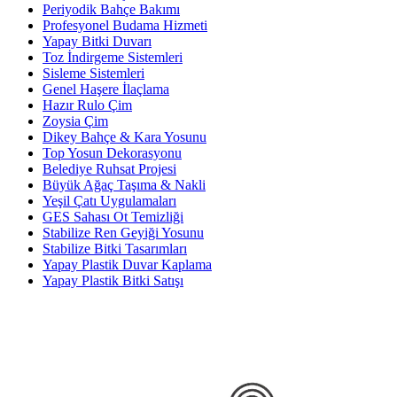
Periyodik Bahçe Bakımı
Profesyonel Budama Hizmeti
Yapay Bitki Duvarı
Toz İndirgeme Sistemleri
Sisleme Sistemleri
Genel Haşere İlaçlama
Hazır Rulo Çim
Zoysia Çim
Dikey Bahçe & Kara Yosunu
Top Yosun Dekorasyonu
Belediye Ruhsat Projesi
Büyük Ağaç Taşıma & Nakli
Yeşil Çatı Uygulamaları
GES Sahası Ot Temizliği
Stabilize Ren Geyiği Yosunu
Stabilize Bitki Tasarımları
Yapay Plastik Duvar Kaplama
Yapay Plastik Bitki Satışı