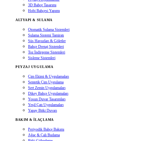
3D Bahçe Tasarımı
Hobi Bahçesi Yapımı
ALTYAPI & SULAMA
Otomatik Sulama Sistemleri
Sulama Sistemi Tamiratı
Süs Havuzları & Göletler
Bahçe Drenaj Sistemleri
Toz İndirgeme Sistemleri
Sisleme Sistemleri
PEYZAJ UYGULAMA
Çim Ekimi & Uygulamaları
Sentetik Çim Uygulama
Sert Zemin Uygulamaları
Dikey Bahçe Uygulamaları
Yosun Duvar Tasarımları
Yeşil Çatı Uygulamaları
Yapay Bitki Duvarı
BAKIM & İLAÇLAMA
Periyodik Bahçe Bakımı
Ağaç & Çalı Budama
Bitki Gübreleme