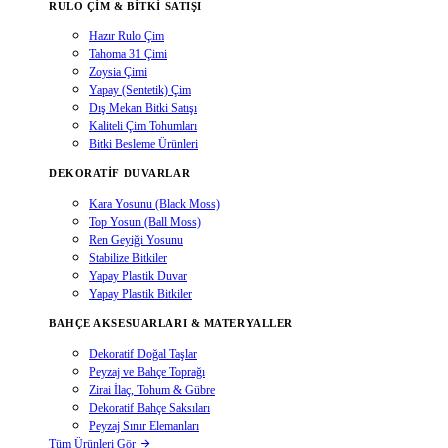
RULO ÇIM & BITKI SATIŞI
Hazır Rulo Çim
Tahoma 31 Çimi
Zoysia Çimi
Yapay (Sentetik) Çim
Dış Mekan Bitki Satışı
Kaliteli Çim Tohumları
Bitki Besleme Ürünleri
DEKORATIF DUVARLAR
Kara Yosunu (Black Moss)
Top Yosun (Ball Moss)
Ren Geyiği Yosunu
Stabilize Bitkiler
Yapay Plastik Duvar
Yapay Plastik Bitkiler
BAHÇE AKSESUARLARI & MATERYALLER
Dekoratif Doğal Taşlar
Peyzaj ve Bahçe Toprağı
Zirai İlaç, Tohum & Gübre
Dekoratif Bahçe Saksıları
Peyzaj Sınır Elemanları
Tüm Ürünleri Gör