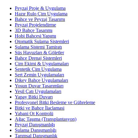
Peyzaj Proje & Uygulama
Hazır Rulo Çim Uygulama
Bahçe ve Peyzaj Tasarımı
Peyzaj Projelendirme
3D Bahçe Tasarımı
Hobi Bahçesi Yapımı
Otomatik Sulama Sistemleri
Sulama Sistemi Tamiratı
Süs Havuzları & Göletler
Bahçe Drenaj Sistemleri
Çim Ekimi & Uygulamaları
Sentetik Çim Uygulama
Sert Zemin Uygulamaları
Dikey Bahçe Uygulamaları
Yosun Duvar Tasarımları
Yeşil Çatı Uygulamaları
Yapay Bitki Duvarı
Profesyonel Bitki Besleme ve Gübreleme
Bitki ve Bahçe İlaçlamasi
Yabani Ot Kontrolü
Ağaç Taşıma (Transplantasyon)
Peyzaj Danışmanlığı
Sulama Danışmanlığı
Tarımsal Danışmanlık