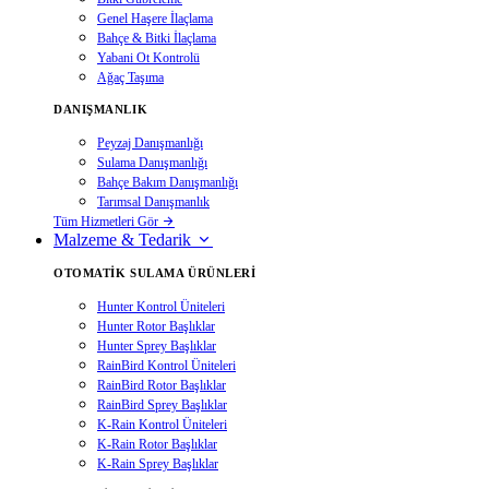
Genel Haşere İlaçlama
Bahçe & Bitki İlaçlama
Yabani Ot Kontrolü
Ağaç Taşıma
DANIŞMANLIK
Peyzaj Danışmanlığı
Sulama Danışmanlığı
Bahçe Bakım Danışmanlığı
Tarımsal Danışmanlık
Tüm Hizmetleri Gör
Malzeme & Tedarik
OTOMATIK SULAMA ÜRÜNLERI
Hunter Kontrol Üniteleri
Hunter Rotor Başlıklar
Hunter Sprey Başlıklar
RainBird Kontrol Üniteleri
RainBird Rotor Başlıklar
RainBird Sprey Başlıklar
K-Rain Kontrol Üniteleri
K-Rain Rotor Başlıklar
K-Rain Sprey Başlıklar