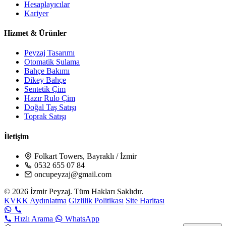
Hesaplayıcılar
Kariyer
Hizmet & Ürünler
Peyzaj Tasarımı
Otomatik Sulama
Bahçe Bakımı
Dikey Bahçe
Sentetik Çim
Hazır Rulo Çim
Doğal Taş Satışı
Toprak Satışı
İletişim
Folkart Towers, Bayraklı / İzmir
0532 655 07 84
oncupeyzaj@gmail.com
© 2026 İzmir Peyzaj. Tüm Hakları Saklıdır.
KVKK Aydınlatma
Gizlilik Politikası
Site Haritası
Hızlı Arama
WhatsApp