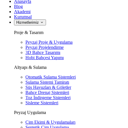
Anasayfa
Blog
Akademi
Kurumsal
Hizmetlerimiz
Proje & Tasarım
Peyzaj Proje & Uygulama
Peyzaj Projelendirme
3D Bahçe Tasarımı
Hobi Bahçesi Yapımı
Altyapı & Sulama
Otomatik Sulama Sistemleri
Sulama Sistemi Tamiratı
Süs Havuzları & Göletler
Bahçe Drenaj Sistemleri
Toz İndirgeme Sistemleri
Sisleme Sistemleri
Peyzaj Uygulama
Çim Ekimi & Uygulamaları
Sentetik Çim Uygulama