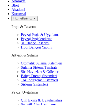
Anasayfa
Blog
Akademi
Kurumsal
Hizmetlerimiz
Proje & Tasarım
Peyzaj Proje & Uygulama
Peyzaj Projelendirme
3D Bahçe Tasarımı
Hobi Bahçesi Yapımı
Altyapı & Sulama
Otomatik Sulama Sistemleri
Sulama Sistemi Tamiratı
Süs Havuzları & Göletler
Bahçe Drenaj Sistemleri
Toz İndirgeme Sistemleri
Sisleme Sistemleri
Peyzaj Uygulama
Çim Ekimi & Uygulamaları
Sentetik Çim Uygulama