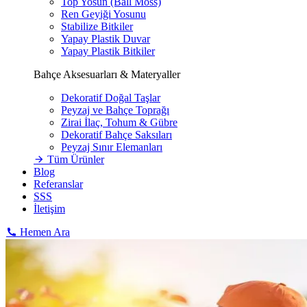
Top Yosun (Ball Moss)
Ren Geyiği Yosunu
Stabilize Bitkiler
Yapay Plastik Duvar
Yapay Plastik Bitkiler
Bahçe Aksesuarları & Materyaller
Dekoratif Doğal Taşlar
Peyzaj ve Bahçe Toprağı
Zirai İlaç, Tohum & Gübre
Dekoratif Bahçe Saksıları
Peyzaj Sınır Elemanları
Tüm Ürünler
Blog
Referanslar
SSS
İletişim
Hemen Ara