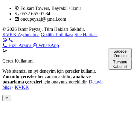
Folkart Towers, Bayraklı / İzmir
0532 655 07 84
oncupeyzaj@gmail.com
© 2026 İzmir Peyzaj. Tüm Hakları Saklıdır.
KVKK Aydınlatma
Gizlilik Politikası
Site Haritası
Hızlı Arama
WhatsApp
🍪
Sadece
Zorunlu
Çerez Kullanımı
Tümünü
Kabul Et
Web sitemizi en iyi deneyim için çerezler kullanır.
Zorunlu çerezler
her zaman aktiftir;
analiz ve
pazarlama çerezleri
için onayınız gereklidir.
Detaylı
bilgi
·
KVKK