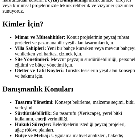
veya kurumsal projelerinizde teknik rehberlik ve vizyoner çözümler
sunuyoruz.
Kimler İçin?
Mimar ve Müteahhitler:
Konut projelerinin peyzaj ruhsat
projeleri ve pazarlanabilir yeşil alan tasarımları için.
Villa Sahipleri:
Yeni bir bahçe kurarken veya mevcut bahçeyi
yenilerken yol haritası çizmek için.
Site Yönetimleri:
Mevcut peyzajın sürdürülebilirliği, personel
eğitimi ve bütçe yönetimi için.
Oteller ve Tatil Köyleri:
Turistik tesislerin yeşil alan konsepti
ve bakımı için.
Danışmanlık Konuları
Tasarım Yönetimi:
Konsept belirleme, malzeme seçimi, bitki
yerleşimi.
Sürdürülebilirlik:
Su tasarrufu (Xeriscape), yerel bitki
kullanımı, enerji verimliliği.
Hukuki Süreçler:
Belediyelerin istediği peyzaj projeleri,
ağaç rölöve planları.
Bütçe ve Metraj:
Uygulama maliyet analizleri, hakediş