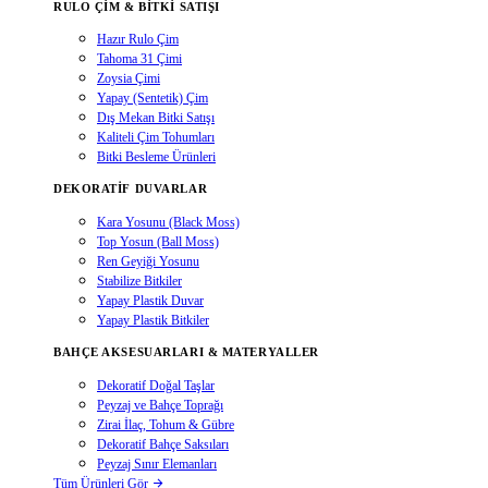
RULO ÇIM & BITKI SATIŞI
Hazır Rulo Çim
Tahoma 31 Çimi
Zoysia Çimi
Yapay (Sentetik) Çim
Dış Mekan Bitki Satışı
Kaliteli Çim Tohumları
Bitki Besleme Ürünleri
DEKORATIF DUVARLAR
Kara Yosunu (Black Moss)
Top Yosun (Ball Moss)
Ren Geyiği Yosunu
Stabilize Bitkiler
Yapay Plastik Duvar
Yapay Plastik Bitkiler
BAHÇE AKSESUARLARI & MATERYALLER
Dekoratif Doğal Taşlar
Peyzaj ve Bahçe Toprağı
Zirai İlaç, Tohum & Gübre
Dekoratif Bahçe Saksıları
Peyzaj Sınır Elemanları
Tüm Ürünleri Gör