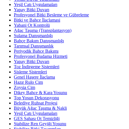
Yeşil Çatı Uygulamaları
Yapay Bitki Duvarı
Profesyonel Bitki Besleme ve Gübreleme
Bitki ve Bahçe İlaçlamasi
Yabani Ot Kontrolü
Ağaç Taşıma (Transplantasyon)
Sulama Danışmanlığı
Bahçe Bakım Danışmanlığı
Tarımsal Danışmanlık
Periyodik Bahçe Bakımı
Profesyonel Budama Hizmeti
Yapay Bitki Duvarı
Toz İndirgeme Sistemleri
Sisleme Sistemleri
Genel Haşere İlaçlama
Hazır Rulo Çim
Zoysia Çim
Dikey Bahçe & Kara Yosunu
Top Yosun Dekorasyonu
Belediye Ruhsat Projesi
Büyük Ağaç Taşıma & Nakli
Yeşil Çatı Uygulamaları
GES Sahası Ot Temizliği
Stabilize Ren Geyiği Yosunu
Stabilize Bitki Tasarımları