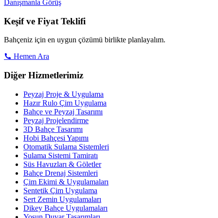
Danışmanla Görüş
Keşif ve Fiyat Teklifi
Bahçeniz için en uygun çözümü birlikte planlayalım.
Hemen Ara
Diğer Hizmetlerimiz
Peyzaj Proje & Uygulama
Hazır Rulo Çim Uygulama
Bahçe ve Peyzaj Tasarımı
Peyzaj Projelendirme
3D Bahçe Tasarımı
Hobi Bahçesi Yapımı
Otomatik Sulama Sistemleri
Sulama Sistemi Tamiratı
Süs Havuzları & Göletler
Bahçe Drenaj Sistemleri
Çim Ekimi & Uygulamaları
Sentetik Çim Uygulama
Sert Zemin Uygulamaları
Dikey Bahçe Uygulamaları
Yosun Duvar Tasarımları