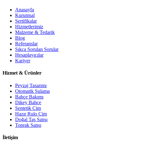
Anasayfa
Kurumsal
Sertifikalar
Hizmetlerimiz
Malzeme & Tedarik
Blog
Referanslar
Sıkça Sorulan Sorular
Hesaplayıcılar
Kariyer
Hizmet & Ürünler
Peyzaj Tasarımı
Otomatik Sulama
Bahçe Bakımı
Dikey Bahçe
Sentetik Çim
Hazır Rulo Çim
Doğal Taş Satışı
Toprak Satışı
İletişim