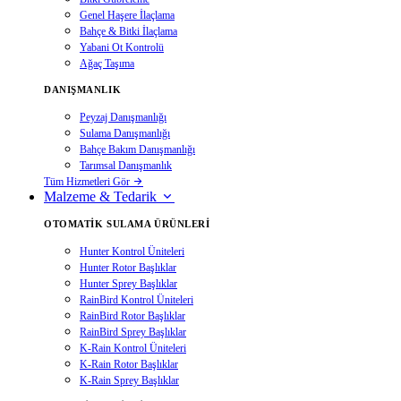
Genel Haşere İlaçlama
Bahçe & Bitki İlaçlama
Yabani Ot Kontrolü
Ağaç Taşıma
DANIŞMANLIK
Peyzaj Danışmanlığı
Sulama Danışmanlığı
Bahçe Bakım Danışmanlığı
Tarımsal Danışmanlık
Tüm Hizmetleri Gör
Malzeme & Tedarik
OTOMATIK SULAMA ÜRÜNLERI
Hunter Kontrol Üniteleri
Hunter Rotor Başlıklar
Hunter Sprey Başlıklar
RainBird Kontrol Üniteleri
RainBird Rotor Başlıklar
RainBird Sprey Başlıklar
K-Rain Kontrol Üniteleri
K-Rain Rotor Başlıklar
K-Rain Sprey Başlıklar