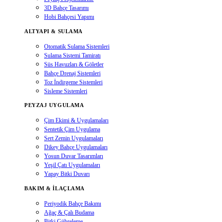
3D Bahçe Tasarımı
Hobi Bahçesi Yapımı
ALTYAPI & SULAMA
Otomatik Sulama Sistemleri
Sulama Sistemi Tamiratı
Süs Havuzları & Göletler
Bahçe Drenaj Sistemleri
Toz İndirgeme Sistemleri
Sisleme Sistemleri
PEYZAJ UYGULAMA
Çim Ekimi & Uygulamaları
Sentetik Çim Uygulama
Sert Zemin Uygulamaları
Dikey Bahçe Uygulamaları
Yosun Duvar Tasarımları
Yeşil Çatı Uygulamaları
Yapay Bitki Duvarı
BAKIM & İLAÇLAMA
Periyodik Bahçe Bakımı
Ağaç & Çalı Budama
Bitki Gübreleme