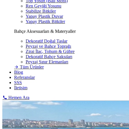
Top Yosun (Ball Moss)
Ren Geyiği Yosunu
Stabilize Bitkiler
Yapay Plastik Duvar
Yapay Plastik Bitkiler
Bahçe Aksesuarları & Materyaller
Dekoratif Doğal Taşlar
Peyzaj ve Bahçe Toprağı
Zirai İlaç, Tohum & Gübre
Dekoratif Bahçe Saksıları
Peyzaj Sınır Elemanları
Tüm Ürünler
Blog
Referanslar
SSS
İletişim
Hemen Ara