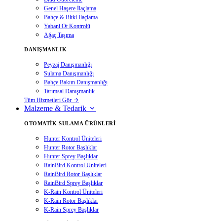
Genel Haşere İlaçlama
Bahçe & Bitki İlaçlama
Yabani Ot Kontrolü
Ağaç Taşıma
DANIŞMANLIK
Peyzaj Danışmanlığı
Sulama Danışmanlığı
Bahçe Bakım Danışmanlığı
Tarımsal Danışmanlık
Tüm Hizmetleri Gör
Malzeme & Tedarik
OTOMATIK SULAMA ÜRÜNLERI
Hunter Kontrol Üniteleri
Hunter Rotor Başlıklar
Hunter Sprey Başlıklar
RainBird Kontrol Üniteleri
RainBird Rotor Başlıklar
RainBird Sprey Başlıklar
K-Rain Kontrol Üniteleri
K-Rain Rotor Başlıklar
K-Rain Sprey Başlıklar