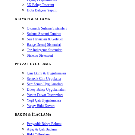
3D Bahçe Tasarımı
Hobi Bahçesi Yapımı
ALTYAPI & SULAMA
Otomatik Sulama Sistemleri
Sulama Sistemi Tamiratı
Süs Havuzları & Göletler
Bahçe Drenaj Sistemleri
Toz İndirgeme Sistemleri
Sisleme Sistemleri
PEYZAJ UYGULAMA
Çim Ekimi & Uygulamaları
Sentetik Çim Uygulama
Sert Zemin Uygulamaları
Dikey Bahçe Uygulamaları
Yosun Duvar Tasarımları
Yeşil Çatı Uygulamaları
Yapay Bitki Duvarı
BAKIM & İLAÇLAMA
Periyodik Bahçe Bakımı
Ağaç & Çalı Budama
Bitki Gübreleme