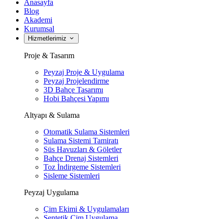
Anasayfa
Blog
Akademi
Kurumsal
Hizmetlerimiz
Proje & Tasarım
Peyzaj Proje & Uygulama
Peyzaj Projelendirme
3D Bahçe Tasarımı
Hobi Bahçesi Yapımı
Altyapı & Sulama
Otomatik Sulama Sistemleri
Sulama Sistemi Tamiratı
Süs Havuzları & Göletler
Bahçe Drenaj Sistemleri
Toz İndirgeme Sistemleri
Sisleme Sistemleri
Peyzaj Uygulama
Çim Ekimi & Uygulamaları
Sentetik Çim Uygulama