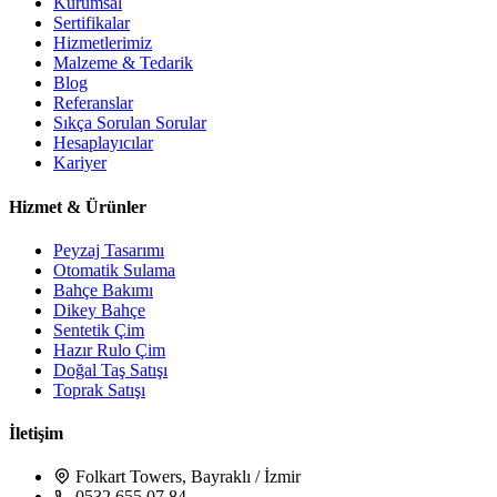
Kurumsal
Sertifikalar
Hizmetlerimiz
Malzeme & Tedarik
Blog
Referanslar
Sıkça Sorulan Sorular
Hesaplayıcılar
Kariyer
Hizmet & Ürünler
Peyzaj Tasarımı
Otomatik Sulama
Bahçe Bakımı
Dikey Bahçe
Sentetik Çim
Hazır Rulo Çim
Doğal Taş Satışı
Toprak Satışı
İletişim
Folkart Towers, Bayraklı / İzmir
0532 655 07 84