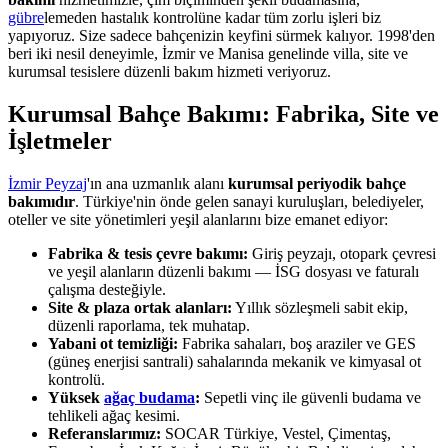
gübre
lemeden hastalık kontrolüne kadar tüm zorlu işleri biz
yapıyoruz. Size sadece bahçenizin keyfini sürmek kalıyor. 1998'den
beri iki nesil deneyimle, İzmir ve Manisa genelinde villa, site ve
kurumsal tesislere düzenli bakım hizmeti veriyoruz.
Kurumsal Bahçe Bakımı: Fabrika, Site ve
İşletmeler
İzmir Peyzaj
'ın ana uzmanlık alanı
kurumsal periyodik bahçe
bakımıdır
. Türkiye'nin önde gelen sanayi kuruluşları, belediyeler,
oteller ve site yönetimleri yeşil alanlarını bize emanet ediyor:
Fabrika & tesis çevre bakımı:
Giriş peyzajı, otopark çevresi
ve yeşil alanların düzenli bakımı — İSG dosyası ve faturalı
çalışma desteğiyle.
Site & plaza ortak alanları:
Yıllık sözleşmeli sabit ekip,
düzenli raporlama, tek muhatap.
Yabani ot temizliği:
Fabrika sahaları, boş araziler ve GES
(güneş enerjisi santrali) sahalarında mekanik ve kimyasal ot
kontrolü.
Yüksek
ağaç budama
:
Sepetli vinç ile güvenli budama ve
tehlikeli ağaç kesimi.
Referanslarımız:
SOCAR Türkiye, Vestel, Çimentaş,