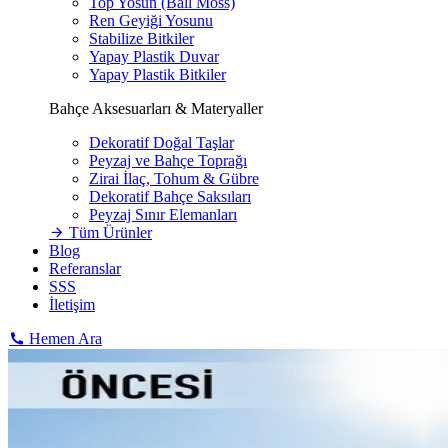
Top Yosun (Ball Moss)
Ren Geyiği Yosunu
Stabilize Bitkiler
Yapay Plastik Duvar
Yapay Plastik Bitkiler
Bahçe Aksesuarları & Materyaller
Dekoratif Doğal Taşlar
Peyzaj ve Bahçe Toprağı
Zirai İlaç, Tohum & Gübre
Dekoratif Bahçe Saksıları
Peyzaj Sınır Elemanları
Tüm Ürünler
Blog
Referanslar
SSS
İletişim
Hemen Ara