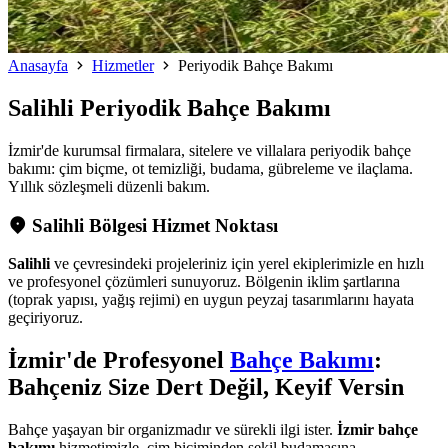
Anasayfa
Hizmetler
Periyodik Bahçe Bakımı
Salihli
Periyodik Bahçe Bakımı
İzmir'de kurumsal firmalara, sitelere ve villalara periyodik bahçe
bakımı: çim biçme, ot temizliği, budama, gübreleme ve ilaçlama.
Yıllık sözleşmeli düzenli bakım.
Salihli Bölgesi Hizmet Noktası
Salihli
ve çevresindeki projeleriniz için yerel ekiplerimizle en hızlı
ve profesyonel çözümleri sunuyoruz. Bölgenin iklim şartlarına
(toprak yapısı, yağış rejimi) en uygun peyzaj tasarımlarını hayata
geçiriyoruz.
İzmir'de Profesyonel
Bahçe Bakımı
:
Bahçeniz Size Dert Değil, Keyif Versin
Bahçe yaşayan bir organizmadır ve sürekli ilgi ister.
İzmir bahçe
bakımı
hizmetimizle, çim biçiminden şekil budamasına,