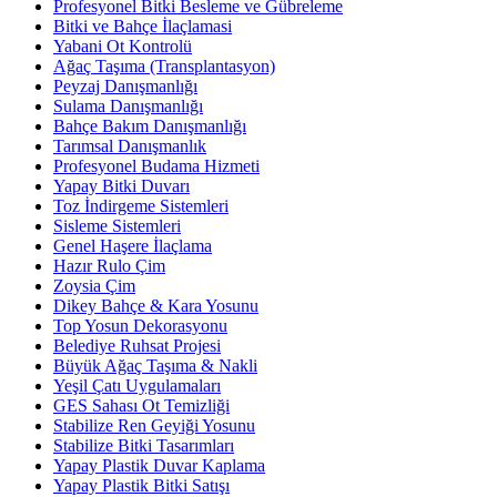
Profesyonel Bitki Besleme ve Gübreleme
Bitki ve Bahçe İlaçlamasi
Yabani Ot Kontrolü
Ağaç Taşıma (Transplantasyon)
Peyzaj Danışmanlığı
Sulama Danışmanlığı
Bahçe Bakım Danışmanlığı
Tarımsal Danışmanlık
Profesyonel Budama Hizmeti
Yapay Bitki Duvarı
Toz İndirgeme Sistemleri
Sisleme Sistemleri
Genel Haşere İlaçlama
Hazır Rulo Çim
Zoysia Çim
Dikey Bahçe & Kara Yosunu
Top Yosun Dekorasyonu
Belediye Ruhsat Projesi
Büyük Ağaç Taşıma & Nakli
Yeşil Çatı Uygulamaları
GES Sahası Ot Temizliği
Stabilize Ren Geyiği Yosunu
Stabilize Bitki Tasarımları
Yapay Plastik Duvar Kaplama
Yapay Plastik Bitki Satışı