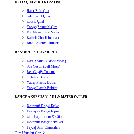
RULO ÇIM & BITKI SATIŞI
Hazır Rulo Çim
Tahoma 31 Çimi
Zoysia Çimi
Yapay (Sentetik) Çim
Dış Mekan Bitki Satışı
Kaliteli Çim Tohumları
Bitki Besleme Ürünleri
DEKORATIF DUVARLAR
Kara Yosunu (Black Moss)
Top Yosun (Ball Moss)
Ren Geyiği Yosunu
Stabilize Bitkiler
Yapay Plastik Duvar
Yapay Plastik Bitkiler
BAHÇE AKSESUARLARI & MATERYALLER
Dekoratif Doğal Taşlar
Peyzaj ve Bahçe Toprağı
Zirai İlaç, Tohum & Gübre
Dekoratif Bahçe Saksıları
Peyzaj Sınır Elemanları
Tüm Ürünleri Gör