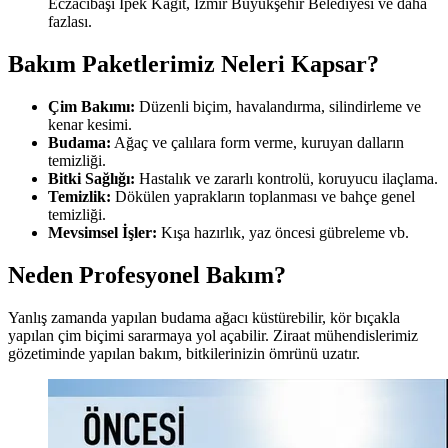
Eczacıbaşı İpek Kağıt, İzmir Büyükşehir Belediyesi ve daha
fazlası.
Bakım Paketlerimiz Neleri Kapsar?
Çim Bakımı:
Düzenli biçim, havalandırma, silindirleme ve
kenar kesimi.
Budama:
Ağaç ve çalılara form verme, kuruyan dalların
temizliği.
Bitki Sağlığı:
Hastalık ve zararlı kontrolü, koruyucu ilaçlama.
Temizlik:
Dökülen yaprakların toplanması ve bahçe genel
temizliği.
Mevsimsel İşler:
Kışa hazırlık, yaz öncesi gübreleme vb.
Neden Profesyonel Bakım?
Yanlış zamanda yapılan budama ağacı küstürebilir, kör bıçakla
yapılan çim biçimi sararmaya yol açabilir. Ziraat mühendislerimiz
gözetiminde yapılan bakım, bitkilerinizin ömrünü uzatır.