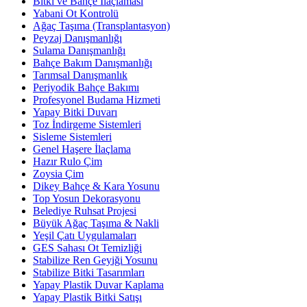
Bitki ve Bahçe İlaçlamasi
Yabani Ot Kontrolü
Ağaç Taşıma (Transplantasyon)
Peyzaj Danışmanlığı
Sulama Danışmanlığı
Bahçe Bakım Danışmanlığı
Tarımsal Danışmanlık
Periyodik Bahçe Bakımı
Profesyonel Budama Hizmeti
Yapay Bitki Duvarı
Toz İndirgeme Sistemleri
Sisleme Sistemleri
Genel Haşere İlaçlama
Hazır Rulo Çim
Zoysia Çim
Dikey Bahçe & Kara Yosunu
Top Yosun Dekorasyonu
Belediye Ruhsat Projesi
Büyük Ağaç Taşıma & Nakli
Yeşil Çatı Uygulamaları
GES Sahası Ot Temizliği
Stabilize Ren Geyiği Yosunu
Stabilize Bitki Tasarımları
Yapay Plastik Duvar Kaplama
Yapay Plastik Bitki Satışı