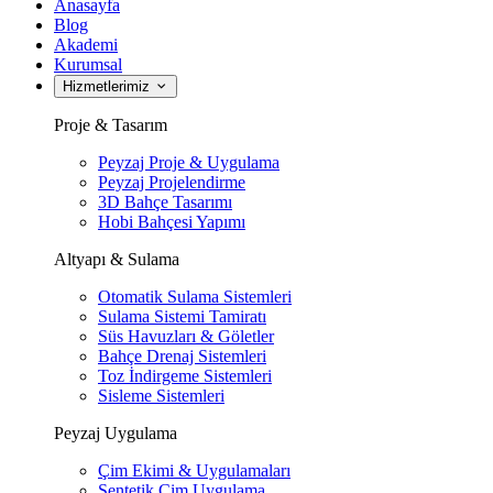
Anasayfa
Blog
Akademi
Kurumsal
Hizmetlerimiz
Proje & Tasarım
Peyzaj Proje & Uygulama
Peyzaj Projelendirme
3D Bahçe Tasarımı
Hobi Bahçesi Yapımı
Altyapı & Sulama
Otomatik Sulama Sistemleri
Sulama Sistemi Tamiratı
Süs Havuzları & Göletler
Bahçe Drenaj Sistemleri
Toz İndirgeme Sistemleri
Sisleme Sistemleri
Peyzaj Uygulama
Çim Ekimi & Uygulamaları
Sentetik Çim Uygulama