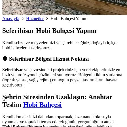
Anasayfa
Hizmetler
Hobi Bahçesi Yapımı
Seferihisar
Hobi Bahçesi Yapımı
Kendi sebze ve meyvelerinizi yetiştirebileceğiniz, doğayla iç içe
hobi bahçeleri tasarlıyoruz.
Seferihisar Bölgesi Hizmet Noktası
Seferihisar
ve çevresindeki projeleriniz için yerel ekiplerimizle en
hızlı ve profesyonel çözümleri sunuyoruz. Bölgenin iklim şartlarına
(toprak yapısı, yağış rejimi) en uygun peyzaj tasarımlarını hayata
geçiriyoruz.
Şehrin Stresinden Uzaklaşın: Anahtar
Teslim
Hobi Bahçesi
Kendi domatesinizi dalından koparmak, taze nane kokusuyla
uyanmak ve toprakla temas ederek günün yorgunluğunu atmak...
Hobi Bahçesi Yapımı
hizmetimizle, size özel, yönetilebilir ve