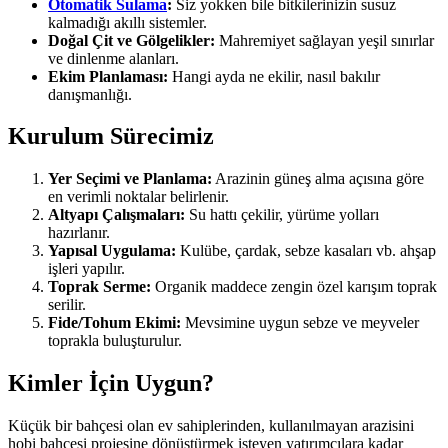
Otomatik Sulama
:
Siz yokken bile bitkilerinizin susuz
kalmadığı akıllı sistemler.
Doğal Çit ve Gölgelikler:
Mahremiyet sağlayan yeşil sınırlar
ve dinlenme alanları.
Ekim Planlaması:
Hangi ayda ne ekilir, nasıl bakılır
danışmanlığı.
Kurulum Sürecimiz
Yer Seçimi ve Planlama:
Arazinin güneş alma açısına göre
en verimli noktalar belirlenir.
Altyapı Çalışmaları:
Su hattı çekilir, yürüme yolları
hazırlanır.
Yapısal Uygulama:
Kulübe, çardak, sebze kasaları vb. ahşap
işleri yapılır.
Toprak Serme:
Organik maddece zengin özel karışım toprak
serilir.
Fide/Tohum Ekimi:
Mevsimine uygun sebze ve meyveler
toprakla buluşturulur.
Kimler İçin Uygun?
Küçük bir bahçesi olan ev sahiplerinden, kullanılmayan arazisini
hobi bahçesi projesine dönüştürmek isteyen yatırımcılara kadar