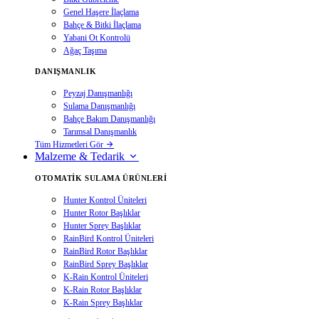
Genel Haşere İlaçlama
Bahçe & Bitki İlaçlama
Yabani Ot Kontrolü
Ağaç Taşıma
DANIŞMANLIK
Peyzaj Danışmanlığı
Sulama Danışmanlığı
Bahçe Bakım Danışmanlığı
Tarımsal Danışmanlık
Tüm Hizmetleri Gör
Malzeme & Tedarik
OTOMATIK SULAMA ÜRÜNLERI
Hunter Kontrol Üniteleri
Hunter Rotor Başlıklar
Hunter Sprey Başlıklar
RainBird Kontrol Üniteleri
RainBird Rotor Başlıklar
RainBird Sprey Başlıklar
K-Rain Kontrol Üniteleri
K-Rain Rotor Başlıklar
K-Rain Sprey Başlıklar