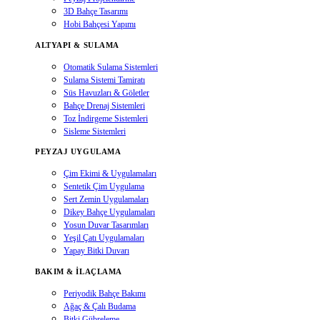
3D Bahçe Tasarımı
Hobi Bahçesi Yapımı
ALTYAPI & SULAMA
Otomatik Sulama Sistemleri
Sulama Sistemi Tamiratı
Süs Havuzları & Göletler
Bahçe Drenaj Sistemleri
Toz İndirgeme Sistemleri
Sisleme Sistemleri
PEYZAJ UYGULAMA
Çim Ekimi & Uygulamaları
Sentetik Çim Uygulama
Sert Zemin Uygulamaları
Dikey Bahçe Uygulamaları
Yosun Duvar Tasarımları
Yeşil Çatı Uygulamaları
Yapay Bitki Duvarı
BAKIM & İLAÇLAMA
Periyodik Bahçe Bakımı
Ağaç & Çalı Budama
Bitki Gübreleme