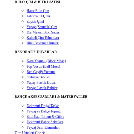
RULO ÇIM & BITKI SATIŞI
Hazır Rulo Çim
Tahoma 31 Çimi
Zoysia Çimi
Yapay (Sentetik) Çim
Dış Mekan Bitki Satışı
Kaliteli Çim Tohumları
Bitki Besleme Ürünleri
DEKORATIF DUVARLAR
Kara Yosunu (Black Moss)
Top Yosun (Ball Moss)
Ren Geyiği Yosunu
Stabilize Bitkiler
Yapay Plastik Duvar
Yapay Plastik Bitkiler
BAHÇE AKSESUARLARI & MATERYALLER
Dekoratif Doğal Taşlar
Peyzaj ve Bahçe Toprağı
Zirai İlaç, Tohum & Gübre
Dekoratif Bahçe Saksıları
Peyzaj Sınır Elemanları
Tüm Ürünleri Gör