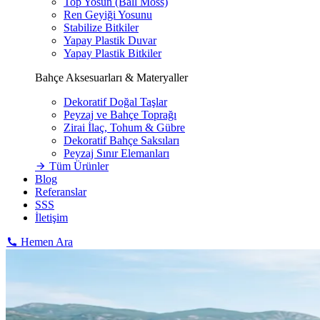
Top Yosun (Ball Moss)
Ren Geyiği Yosunu
Stabilize Bitkiler
Yapay Plastik Duvar
Yapay Plastik Bitkiler
Bahçe Aksesuarları & Materyaller
Dekoratif Doğal Taşlar
Peyzaj ve Bahçe Toprağı
Zirai İlaç, Tohum & Gübre
Dekoratif Bahçe Saksıları
Peyzaj Sınır Elemanları
Tüm Ürünler
Blog
Referanslar
SSS
İletişim
Hemen Ara