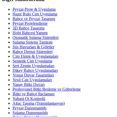
Peyzaj Proje & Uygulama
Hazır Rulo Çim Uygulama
Bahçe ve Peyzaj Tasarımı
Peyzaj Projelendirme
3D Bahçe Tasarımı
Hobi Bahçesi Yapımı
Otomatik Sulama Sistemleri
Sulama Sistemi Tamiratı
Süs Havuzları & Göletler
Bahçe Drenaj Sistemleri
Çim Ekimi & Uygulamaları
Sentetik Çim Uygulama
Sert Zemin Uygulamaları
Dikey Bahçe Uygulamaları
Yosun Duvar Tasarımları
Yeşil Çatı Uygulamaları
Yapay Bitki Duvarı
Profesyonel Bitki Besleme ve Gübreleme
Bitki ve Bahçe İlaçlamasi
Yabani Ot Kontrolü
Ağaç Taşıma (Transplantasyon)
Peyzaj Danışmanlığı
Sulama Danışmanlığı