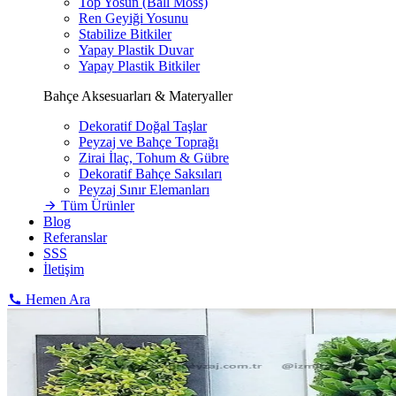
Top Yosun (Ball Moss)
Ren Geyiği Yosunu
Stabilize Bitkiler
Yapay Plastik Duvar
Yapay Plastik Bitkiler
Bahçe Aksesuarları & Materyaller
Dekoratif Doğal Taşlar
Peyzaj ve Bahçe Toprağı
Zirai İlaç, Tohum & Gübre
Dekoratif Bahçe Saksıları
Peyzaj Sınır Elemanları
Tüm Ürünler
Blog
Referanslar
SSS
İletişim
Hemen Ara