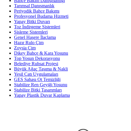
Bahçe Bakım Danışmanlığı
Tarımsal Danışmanlık
Periyodik Bahçe Bakımı
Profesyonel Budama Hizmeti
Yapay Bitki Duvarı
Toz İndirgeme Sistemleri
Sisleme Sistemleri
Genel Haşere İlaçlama
Hazır Rulo Çim
Zoysia Çim
Dikey Bahçe & Kara Yosunu
Top Yosun Dekorasyonu
Belediye Ruhsat Projesi
Büyük Ağaç Taşıma & Nakli
Yeşil Çatı Uygulamaları
GES Sahası Ot Temizliği
Stabilize Ren Geyiği Yosunu
Stabilize Bitki Tasarımları
Yapay Plastik Duvar Kaplama