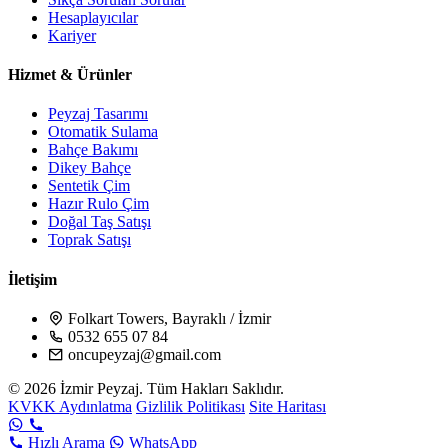
Hesaplayıcılar
Kariyer
Hizmet & Ürünler
Peyzaj Tasarımı
Otomatik Sulama
Bahçe Bakımı
Dikey Bahçe
Sentetik Çim
Hazır Rulo Çim
Doğal Taş Satışı
Toprak Satışı
İletişim
Folkart Towers, Bayraklı / İzmir
0532 655 07 84
oncupeyzaj@gmail.com
© 2026 İzmir Peyzaj. Tüm Hakları Saklıdır.
KVKK Aydınlatma
Gizlilik Politikası
Site Haritası
Hızlı Arama
WhatsApp