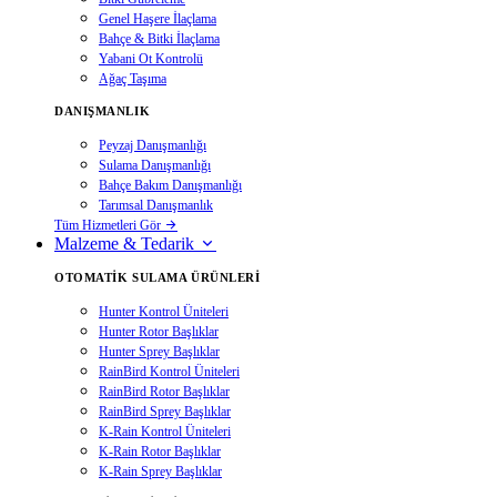
Genel Haşere İlaçlama
Bahçe & Bitki İlaçlama
Yabani Ot Kontrolü
Ağaç Taşıma
DANIŞMANLIK
Peyzaj Danışmanlığı
Sulama Danışmanlığı
Bahçe Bakım Danışmanlığı
Tarımsal Danışmanlık
Tüm Hizmetleri Gör
Malzeme & Tedarik
OTOMATIK SULAMA ÜRÜNLERI
Hunter Kontrol Üniteleri
Hunter Rotor Başlıklar
Hunter Sprey Başlıklar
RainBird Kontrol Üniteleri
RainBird Rotor Başlıklar
RainBird Sprey Başlıklar
K-Rain Kontrol Üniteleri
K-Rain Rotor Başlıklar
K-Rain Sprey Başlıklar