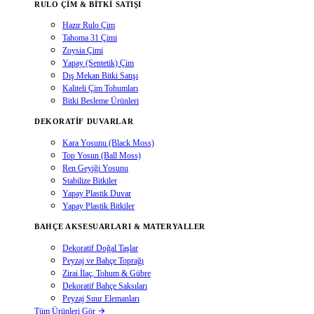
RULO ÇIM & BITKI SATIŞI
Hazır Rulo Çim
Tahoma 31 Çimi
Zoysia Çimi
Yapay (Sentetik) Çim
Dış Mekan Bitki Satışı
Kaliteli Çim Tohumları
Bitki Besleme Ürünleri
DEKORATIF DUVARLAR
Kara Yosunu (Black Moss)
Top Yosun (Ball Moss)
Ren Geyiği Yosunu
Stabilize Bitkiler
Yapay Plastik Duvar
Yapay Plastik Bitkiler
BAHÇE AKSESUARLARI & MATERYALLER
Dekoratif Doğal Taşlar
Peyzaj ve Bahçe Toprağı
Zirai İlaç, Tohum & Gübre
Dekoratif Bahçe Saksıları
Peyzaj Sınır Elemanları
Tüm Ürünleri Gör