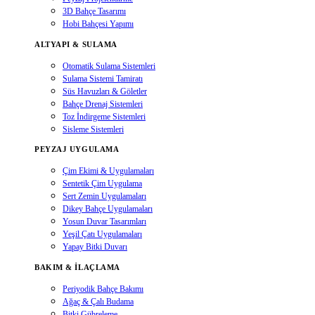
3D Bahçe Tasarımı
Hobi Bahçesi Yapımı
ALTYAPI & SULAMA
Otomatik Sulama Sistemleri
Sulama Sistemi Tamiratı
Süs Havuzları & Göletler
Bahçe Drenaj Sistemleri
Toz İndirgeme Sistemleri
Sisleme Sistemleri
PEYZAJ UYGULAMA
Çim Ekimi & Uygulamaları
Sentetik Çim Uygulama
Sert Zemin Uygulamaları
Dikey Bahçe Uygulamaları
Yosun Duvar Tasarımları
Yeşil Çatı Uygulamaları
Yapay Bitki Duvarı
BAKIM & İLAÇLAMA
Periyodik Bahçe Bakımı
Ağaç & Çalı Budama
Bitki Gübreleme