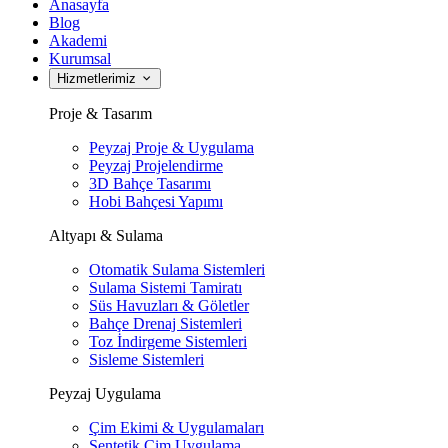
Anasayfa
Blog
Akademi
Kurumsal
Hizmetlerimiz
Proje & Tasarım
Peyzaj Proje & Uygulama
Peyzaj Projelendirme
3D Bahçe Tasarımı
Hobi Bahçesi Yapımı
Altyapı & Sulama
Otomatik Sulama Sistemleri
Sulama Sistemi Tamiratı
Süs Havuzları & Göletler
Bahçe Drenaj Sistemleri
Toz İndirgeme Sistemleri
Sisleme Sistemleri
Peyzaj Uygulama
Çim Ekimi & Uygulamaları
Sentetik Çim Uygulama