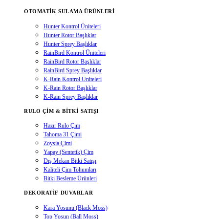
OTOMATIK SULAMA ÜRÜNLERI
Hunter Kontrol Üniteleri
Hunter Rotor Başlıklar
Hunter Sprey Başlıklar
RainBird Kontrol Üniteleri
RainBird Rotor Başlıklar
RainBird Sprey Başlıklar
K-Rain Kontrol Üniteleri
K-Rain Rotor Başlıklar
K-Rain Sprey Başlıklar
RULO ÇIM & BITKI SATIŞI
Hazır Rulo Çim
Tahoma 31 Çimi
Zoysia Çimi
Yapay (Sentetik) Çim
Dış Mekan Bitki Satışı
Kaliteli Çim Tohumları
Bitki Besleme Ürünleri
DEKORATIF DUVARLAR
Kara Yosunu (Black Moss)
Top Yosun (Ball Moss)