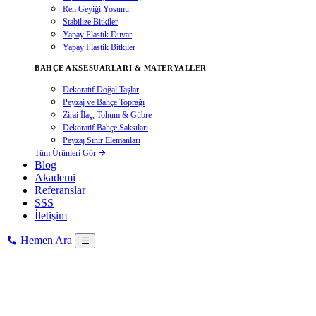
Ren Geyiği Yosunu
Stabilize Bitkiler
Yapay Plastik Duvar
Yapay Plastik Bitkiler
BAHÇE AKSESUARLARI & MATERYALLER
Dekoratif Doğal Taşlar
Peyzaj ve Bahçe Toprağı
Zirai İlaç, Tohum & Gübre
Dekoratif Bahçe Saksıları
Peyzaj Sınır Elemanları
Tüm Ürünleri Gör
Blog
Akademi
Referanslar
SSS
İletişim
Hemen Ara