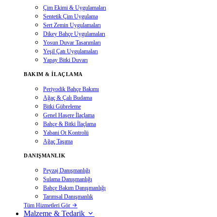
Çim Ekimi & Uygulamaları
Sentetik Çim Uygulama
Sert Zemin Uygulamaları
Dikey Bahçe Uygulamaları
Yosun Duvar Tasarımları
Yeşil Çatı Uygulamaları
Yapay Bitki Duvarı
BAKIM & İLAÇLAMA
Periyodik Bahçe Bakımı
Ağaç & Çalı Budama
Bitki Gübreleme
Genel Haşere İlaçlama
Bahçe & Bitki İlaçlama
Yabani Ot Kontrolü
Ağaç Taşıma
DANIŞMANLIK
Peyzaj Danışmanlığı
Sulama Danışmanlığı
Bahçe Bakım Danışmanlığı
Tarımsal Danışmanlık
Tüm Hizmetleri Gör
Malzeme & Tedarik