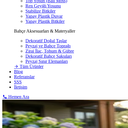
Top Yosun (Ball Moss)
Ren Geyiği Yosunu
Stabilize Bitkiler
Yapay Plastik Duvar
Yapay Plastik Bitkiler
Bahçe Aksesuarları & Materyaller
Dekoratif Doğal Taşlar
Peyzaj ve Bahçe Toprağı
Zirai İlaç, Tohum & Gübre
Dekoratif Bahçe Saksıları
Peyzaj Sınır Elemanları
Tüm Ürünler
Blog
Referanslar
SSS
İletişim
Hemen Ara