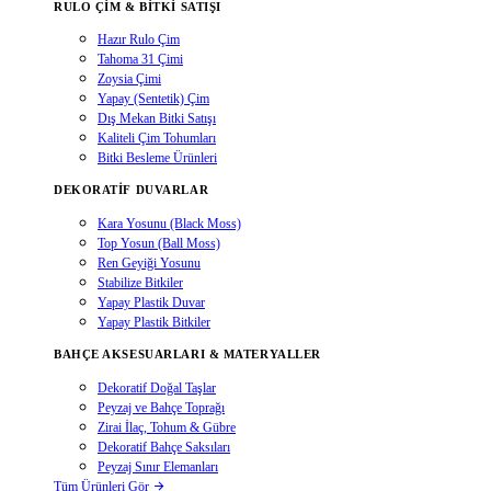
RULO ÇIM & BITKI SATIŞI
Hazır Rulo Çim
Tahoma 31 Çimi
Zoysia Çimi
Yapay (Sentetik) Çim
Dış Mekan Bitki Satışı
Kaliteli Çim Tohumları
Bitki Besleme Ürünleri
DEKORATIF DUVARLAR
Kara Yosunu (Black Moss)
Top Yosun (Ball Moss)
Ren Geyiği Yosunu
Stabilize Bitkiler
Yapay Plastik Duvar
Yapay Plastik Bitkiler
BAHÇE AKSESUARLARI & MATERYALLER
Dekoratif Doğal Taşlar
Peyzaj ve Bahçe Toprağı
Zirai İlaç, Tohum & Gübre
Dekoratif Bahçe Saksıları
Peyzaj Sınır Elemanları
Tüm Ürünleri Gör