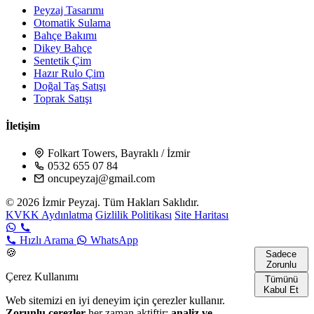
Peyzaj Tasarımı
Otomatik Sulama
Bahçe Bakımı
Dikey Bahçe
Sentetik Çim
Hazır Rulo Çim
Doğal Taş Satışı
Toprak Satışı
İletişim
Folkart Towers, Bayraklı / İzmir
0532 655 07 84
oncupeyzaj@gmail.com
© 2026 İzmir Peyzaj. Tüm Hakları Saklıdır.
KVKK Aydınlatma
Gizlilik Politikası
Site Haritası
Hızlı Arama
WhatsApp
🍪
Sadece
Zorunlu
Çerez Kullanımı
Tümünü
Kabul Et
Web sitemizi en iyi deneyim için çerezler kullanır.
Zorunlu çerezler
her zaman aktiftir;
analiz ve