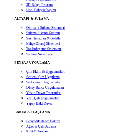
3D Bahçe Tasarımı
Hobi Bahçesi Yapımı
ALTYAPI & SULAMA
Otomatik Sulama Sistemleri
Sulama Sistemi Tamiratı
Süs Havuzları & Göletler
Bahçe Drenaj Sistemleri
Toz İndirgeme Sistemleri
Sisleme Sistemleri
PEYZAJ UYGULAMA
Çim Ekimi & Uygulamaları
Sentetik Çim Uygulama
Sert Zemin Uygulamaları
Dikey Bahçe Uygulamaları
Yosun Duvar Tasarımları
Yeşil Çatı Uygulamaları
Yapay Bitki Duvarı
BAKIM & İLAÇLAMA
Periyodik Bahçe Bakımı
Ağaç & Çalı Budama
Bitki Gübreleme