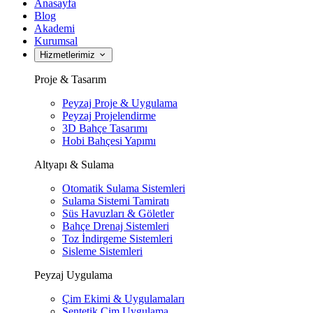
Anasayfa
Blog
Akademi
Kurumsal
Hizmetlerimiz
Proje & Tasarım
Peyzaj Proje & Uygulama
Peyzaj Projelendirme
3D Bahçe Tasarımı
Hobi Bahçesi Yapımı
Altyapı & Sulama
Otomatik Sulama Sistemleri
Sulama Sistemi Tamiratı
Süs Havuzları & Göletler
Bahçe Drenaj Sistemleri
Toz İndirgeme Sistemleri
Sisleme Sistemleri
Peyzaj Uygulama
Çim Ekimi & Uygulamaları
Sentetik Çim Uygulama