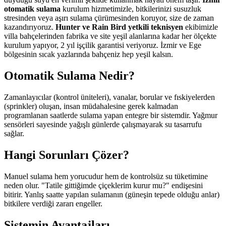
otomatik sulama
kurulum hizmetimizle, bitkilerinizi susuzluk
stresinden veya aşırı sulama çürümesinden koruyor, size de zaman
kazandırıyoruz.
Hunter ve Rain Bird yetkili teknisyen
ekibimizle
villa bahçelerinden fabrika ve site yeşil alanlarına kadar her ölçekte
kurulum yapıyor, 2 yıl işçilik garantisi veriyoruz. İzmir ve Ege
bölgesinin sıcak yazlarında bahçeniz hep yeşil kalsın.
Otomatik Sulama Nedir?
Zamanlayıcılar (kontrol üniteleri), vanalar, borular ve fıskiyelerden
(sprinkler) oluşan, insan müdahalesine gerek kalmadan
programlanan saatlerde sulama yapan entegre bir sistemdir. Yağmur
sensörleri sayesinde yağışlı günlerde çalışmayarak su tasarrufu
sağlar.
Hangi Sorunları Çözer?
Manuel sulama hem yorucudur hem de kontrolsüz su tüketimine
neden olur. "Tatile gittiğimde çiçeklerim kurur mu?" endişesini
bitirir. Yanlış saatte yapılan sulamanın (güneşin tepede olduğu anlar)
bitkilere verdiği zararı engeller.
Sistemin Avantajları