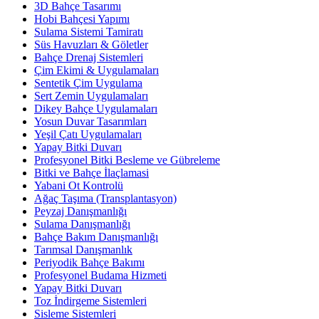
3D Bahçe Tasarımı
Hobi Bahçesi Yapımı
Sulama Sistemi Tamiratı
Süs Havuzları & Göletler
Bahçe Drenaj Sistemleri
Çim Ekimi & Uygulamaları
Sentetik Çim Uygulama
Sert Zemin Uygulamaları
Dikey Bahçe Uygulamaları
Yosun Duvar Tasarımları
Yeşil Çatı Uygulamaları
Yapay Bitki Duvarı
Profesyonel Bitki Besleme ve Gübreleme
Bitki ve Bahçe İlaçlamasi
Yabani Ot Kontrolü
Ağaç Taşıma (Transplantasyon)
Peyzaj Danışmanlığı
Sulama Danışmanlığı
Bahçe Bakım Danışmanlığı
Tarımsal Danışmanlık
Periyodik Bahçe Bakımı
Profesyonel Budama Hizmeti
Yapay Bitki Duvarı
Toz İndirgeme Sistemleri
Sisleme Sistemleri