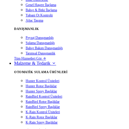
Genel Haşere İlaçlama
Bahçe & Bitki İlaçlama
Yabani Ot Kontrolü
Ağaç Taşıma
DANIŞMANLIK
Peyzaj Danışmanlığı
Sulama Danışmanlığı
Bahçe Bakım Danışmanlığı
Tarımsal Danışmanlık
Tüm Hizmetleri Gör
Malzeme & Tedarik
OTOMATIK SULAMA ÜRÜNLERI
Hunter Kontrol Üniteleri
Hunter Rotor Başlıklar
Hunter Sprey Başlıklar
RainBird Kontrol Üniteleri
RainBird Rotor Başlıklar
RainBird Sprey Başlıklar
K-Rain Kontrol Üniteleri
K-Rain Rotor Başlıklar
K-Rain Sprey Başlıklar