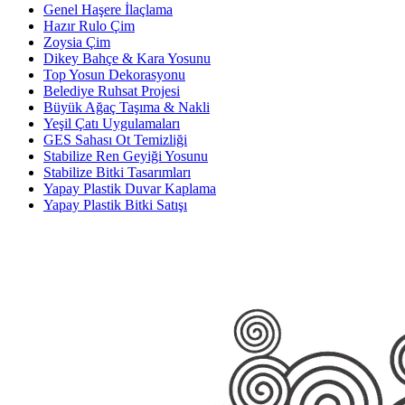
Genel Haşere İlaçlama
Hazır Rulo Çim
Zoysia Çim
Dikey Bahçe & Kara Yosunu
Top Yosun Dekorasyonu
Belediye Ruhsat Projesi
Büyük Ağaç Taşıma & Nakli
Yeşil Çatı Uygulamaları
GES Sahası Ot Temizliği
Stabilize Ren Geyiği Yosunu
Stabilize Bitki Tasarımları
Yapay Plastik Duvar Kaplama
Yapay Plastik Bitki Satışı