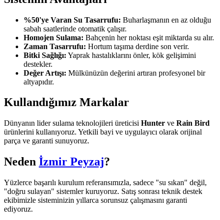
%50'ye Varan Su Tasarrufu:
Buharlaşmanın en az olduğu
sabah saatlerinde otomatik çalışır.
Homojen Sulama:
Bahçenin her noktası eşit miktarda su alır.
Zaman Tasarrufu:
Hortum taşıma derdine son verir.
Bitki Sağlığı:
Yaprak hastalıklarını önler, kök gelişimini
destekler.
Değer Artışı:
Mülkünüzün değerini artıran profesyonel bir
altyapıdır.
Kullandığımız Markalar
Dünyanın lider sulama teknolojileri üreticisi
Hunter
ve
Rain Bird
ürünlerini kullanıyoruz. Yetkili bayi ve uygulayıcı olarak orijinal
parça ve garanti sunuyoruz.
Neden
İzmir Peyzaj
?
Yüzlerce başarılı kurulum referansımızla, sadece "su sıkan" değil,
"doğru sulayan" sistemler kuruyoruz. Satış sonrası teknik destek
ekibimizle sisteminizin yıllarca sorunsuz çalışmasını garanti
ediyoruz.