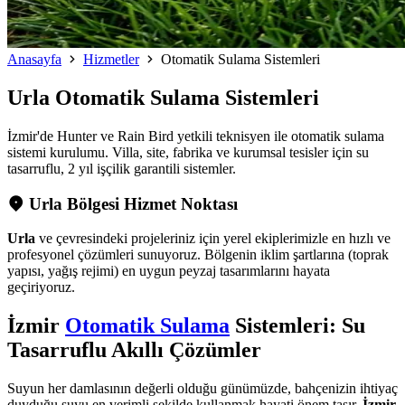
Anasayfa
Hizmetler
Otomatik Sulama Sistemleri
Urla
Otomatik Sulama Sistemleri
İzmir'de Hunter ve Rain Bird yetkili teknisyen ile otomatik sulama
sistemi kurulumu. Villa, site, fabrika ve kurumsal tesisler için su
tasarruflu, 2 yıl işçilik garantili sistemler.
Urla Bölgesi Hizmet Noktası
Urla
ve çevresindeki projeleriniz için yerel ekiplerimizle en hızlı ve
profesyonel çözümleri sunuyoruz. Bölgenin iklim şartlarına (toprak
yapısı, yağış rejimi) en uygun peyzaj tasarımlarını hayata
geçiriyoruz.
İzmir
Otomatik Sulama
Sistemleri: Su
Tasarruflu Akıllı Çözümler
Suyun her damlasının değerli olduğu günümüzde, bahçenizin ihtiyaç
duyduğu suyu en verimli şekilde kullanmak hayati önem taşır.
İzmir