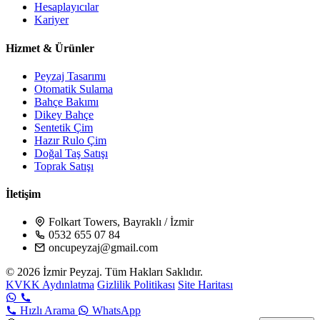
Hesaplayıcılar
Kariyer
Hizmet & Ürünler
Peyzaj Tasarımı
Otomatik Sulama
Bahçe Bakımı
Dikey Bahçe
Sentetik Çim
Hazır Rulo Çim
Doğal Taş Satışı
Toprak Satışı
İletişim
Folkart Towers, Bayraklı / İzmir
0532 655 07 84
oncupeyzaj@gmail.com
© 2026 İzmir Peyzaj. Tüm Hakları Saklıdır.
KVKK Aydınlatma
Gizlilik Politikası
Site Haritası
Hızlı Arama
WhatsApp