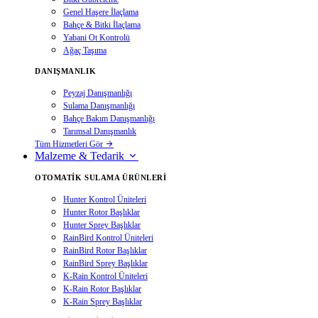
Genel Haşere İlaçlama
Bahçe & Bitki İlaçlama
Yabani Ot Kontrolü
Ağaç Taşıma
DANIŞMANLIK
Peyzaj Danışmanlığı
Sulama Danışmanlığı
Bahçe Bakım Danışmanlığı
Tarımsal Danışmanlık
Tüm Hizmetleri Gör
Malzeme & Tedarik
OTOMATIK SULAMA ÜRÜNLERI
Hunter Kontrol Üniteleri
Hunter Rotor Başlıklar
Hunter Sprey Başlıklar
RainBird Kontrol Üniteleri
RainBird Rotor Başlıklar
RainBird Sprey Başlıklar
K-Rain Kontrol Üniteleri
K-Rain Rotor Başlıklar
K-Rain Sprey Başlıklar