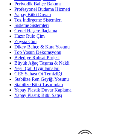
Periyodik Bahçe Bakımı
Profesyonel Budama Hizmeti
Yapay Bitki Duvarı
Toz İndirgeme Sistemleri
Sisleme Sistemleri
Genel Haşere İlaçlama
Hazır Rulo Çim
Zoysia Çim
Dikey Bahçe & Kara Yosunu
Top Yosun Dekorasyonu
Belediye Ruhsat Projesi
Büyük Ağaç Taşıma & Nakli
Yeşil Çatı Uygulamaları
GES Sahası Ot Temizliği
Stabilize Ren Geyiği Yosunu
Stabilize Bitki Tasarımları
Yapay Plastik Duvar Kaplama
Yapay Plastik Bitki Satışı