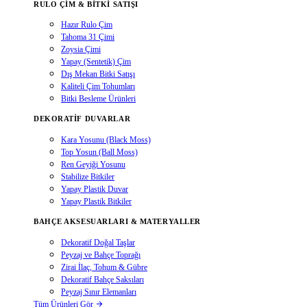
RULO ÇIM & BITKI SATIŞI
Hazır Rulo Çim
Tahoma 31 Çimi
Zoysia Çimi
Yapay (Sentetik) Çim
Dış Mekan Bitki Satışı
Kaliteli Çim Tohumları
Bitki Besleme Ürünleri
DEKORATIF DUVARLAR
Kara Yosunu (Black Moss)
Top Yosun (Ball Moss)
Ren Geyiği Yosunu
Stabilize Bitkiler
Yapay Plastik Duvar
Yapay Plastik Bitkiler
BAHÇE AKSESUARLARI & MATERYALLER
Dekoratif Doğal Taşlar
Peyzaj ve Bahçe Toprağı
Zirai İlaç, Tohum & Gübre
Dekoratif Bahçe Saksıları
Peyzaj Sınır Elemanları
Tüm Ürünleri Gör