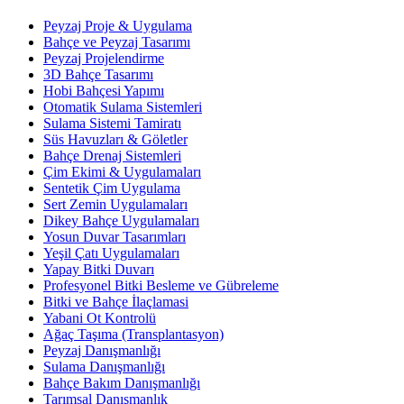
Peyzaj Proje & Uygulama
Bahçe ve Peyzaj Tasarımı
Peyzaj Projelendirme
3D Bahçe Tasarımı
Hobi Bahçesi Yapımı
Otomatik Sulama Sistemleri
Sulama Sistemi Tamiratı
Süs Havuzları & Göletler
Bahçe Drenaj Sistemleri
Çim Ekimi & Uygulamaları
Sentetik Çim Uygulama
Sert Zemin Uygulamaları
Dikey Bahçe Uygulamaları
Yosun Duvar Tasarımları
Yeşil Çatı Uygulamaları
Yapay Bitki Duvarı
Profesyonel Bitki Besleme ve Gübreleme
Bitki ve Bahçe İlaçlamasi
Yabani Ot Kontrolü
Ağaç Taşıma (Transplantasyon)
Peyzaj Danışmanlığı
Sulama Danışmanlığı
Bahçe Bakım Danışmanlığı
Tarımsal Danışmanlık