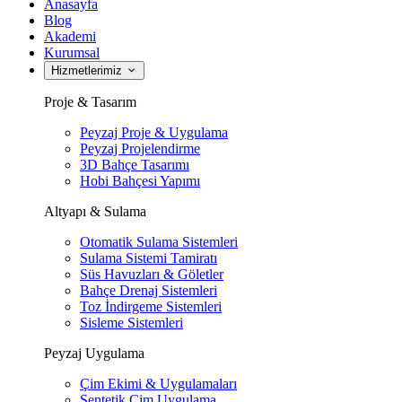
Anasayfa
Blog
Akademi
Kurumsal
Hizmetlerimiz
Proje & Tasarım
Peyzaj Proje & Uygulama
Peyzaj Projelendirme
3D Bahçe Tasarımı
Hobi Bahçesi Yapımı
Altyapı & Sulama
Otomatik Sulama Sistemleri
Sulama Sistemi Tamiratı
Süs Havuzları & Göletler
Bahçe Drenaj Sistemleri
Toz İndirgeme Sistemleri
Sisleme Sistemleri
Peyzaj Uygulama
Çim Ekimi & Uygulamaları
Sentetik Çim Uygulama