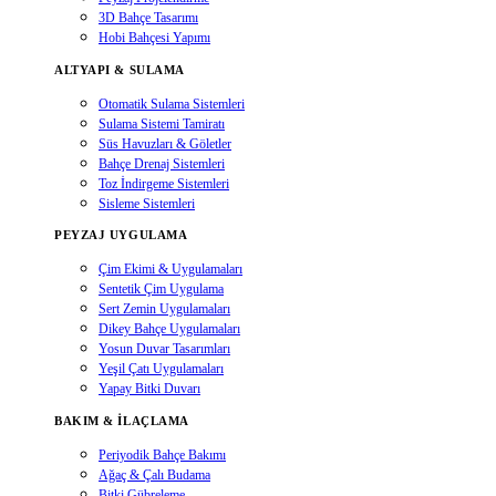
3D Bahçe Tasarımı
Hobi Bahçesi Yapımı
ALTYAPI & SULAMA
Otomatik Sulama Sistemleri
Sulama Sistemi Tamiratı
Süs Havuzları & Göletler
Bahçe Drenaj Sistemleri
Toz İndirgeme Sistemleri
Sisleme Sistemleri
PEYZAJ UYGULAMA
Çim Ekimi & Uygulamaları
Sentetik Çim Uygulama
Sert Zemin Uygulamaları
Dikey Bahçe Uygulamaları
Yosun Duvar Tasarımları
Yeşil Çatı Uygulamaları
Yapay Bitki Duvarı
BAKIM & İLAÇLAMA
Periyodik Bahçe Bakımı
Ağaç & Çalı Budama
Bitki Gübreleme