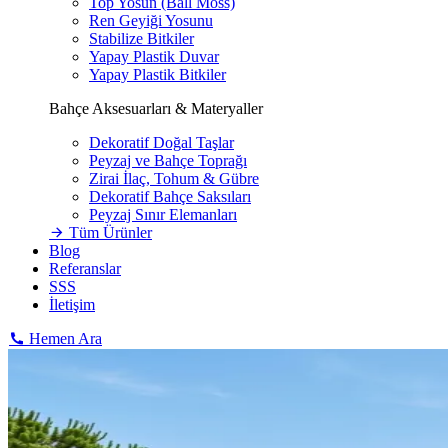
Top Yosun (Ball Moss)
Ren Geyiği Yosunu
Stabilize Bitkiler
Yapay Plastik Duvar
Yapay Plastik Bitkiler
Bahçe Aksesuarları & Materyaller
Dekoratif Doğal Taşlar
Peyzaj ve Bahçe Toprağı
Zirai İlaç, Tohum & Gübre
Dekoratif Bahçe Saksıları
Peyzaj Sınır Elemanları
Tüm Ürünler
Blog
Referanslar
SSS
İletişim
Hemen Ara