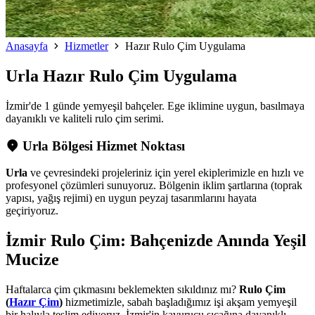
Anasayfa
Hizmetler
Hazır Rulo Çim Uygulama
Urla
Hazır Rulo Çim Uygulama
İzmir'de 1 günde yemyeşil bahçeler. Ege iklimine uygun, basılmaya
dayanıklı ve kaliteli rulo çim serimi.
Urla Bölgesi Hizmet Noktası
Urla
ve çevresindeki projeleriniz için yerel ekiplerimizle en hızlı ve
profesyonel çözümleri sunuyoruz. Bölgenin iklim şartlarına (toprak
yapısı, yağış rejimi) en uygun peyzaj tasarımlarını hayata
geçiriyoruz.
İzmir Rulo Çim: Bahçenizde Anında Yeşil
Mucize
Haftalarca çim çıkmasını beklemekten sıkıldınız mı?
Rulo Çim
(
Hazır Çim
)
hizmetimizle, sabah başladığımız işi akşam yemyeşil
bir halıyla teslim ediyoruz. İzmir'in kavurucu sıcağına dayanıklı,