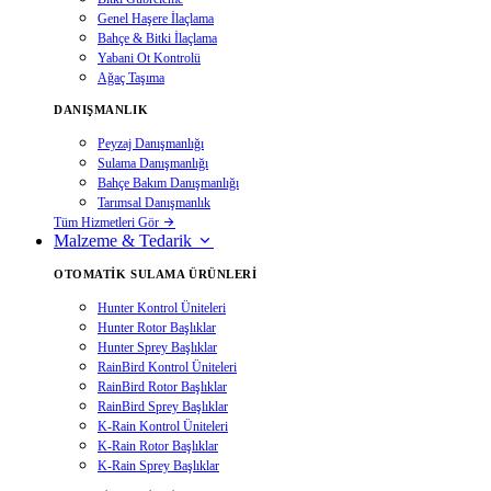
Genel Haşere İlaçlama
Bahçe & Bitki İlaçlama
Yabani Ot Kontrolü
Ağaç Taşıma
DANIŞMANLIK
Peyzaj Danışmanlığı
Sulama Danışmanlığı
Bahçe Bakım Danışmanlığı
Tarımsal Danışmanlık
Tüm Hizmetleri Gör
Malzeme & Tedarik
OTOMATIK SULAMA ÜRÜNLERI
Hunter Kontrol Üniteleri
Hunter Rotor Başlıklar
Hunter Sprey Başlıklar
RainBird Kontrol Üniteleri
RainBird Rotor Başlıklar
RainBird Sprey Başlıklar
K-Rain Kontrol Üniteleri
K-Rain Rotor Başlıklar
K-Rain Sprey Başlıklar