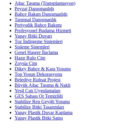
Ağaç Taşıma (Transplantasyon)
Peyzaj Danışmanlığı
Bahçe Bakım Danışmanlığı
Tarımsal Danışmanlık
Periyodik Bahçe Bakımı
Profesyonel Budama Hizmeti
Yapay Bitki Duvarı
Toz İndirgeme Sistemleri
Sisleme Sistemleri
Genel Haşere İlaçlama
Hazır Rulo Çim
Zoysia Çim
Dikey Bahçe & Kara Yosunu
Top Yosun Dekorasyonu
Belediye Ruhsat Projesi
Büyük Ağaç Taşıma & Nakli
Yeşil Çatı Uygulamaları
GES Sahası Ot Temizliği
Stabilize Ren Geyiği Yosunu
Stabilize Bitki Tasarımları
Yapay Plastik Duvar Kaplama
Yapay Plastik Bitki Satışı