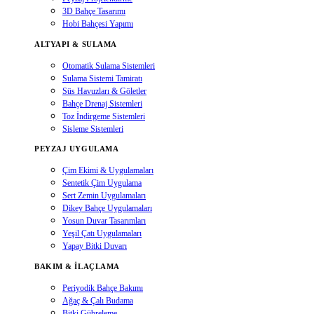
3D Bahçe Tasarımı
Hobi Bahçesi Yapımı
ALTYAPI & SULAMA
Otomatik Sulama Sistemleri
Sulama Sistemi Tamiratı
Süs Havuzları & Göletler
Bahçe Drenaj Sistemleri
Toz İndirgeme Sistemleri
Sisleme Sistemleri
PEYZAJ UYGULAMA
Çim Ekimi & Uygulamaları
Sentetik Çim Uygulama
Sert Zemin Uygulamaları
Dikey Bahçe Uygulamaları
Yosun Duvar Tasarımları
Yeşil Çatı Uygulamaları
Yapay Bitki Duvarı
BAKIM & İLAÇLAMA
Periyodik Bahçe Bakımı
Ağaç & Çalı Budama
Bitki Gübreleme