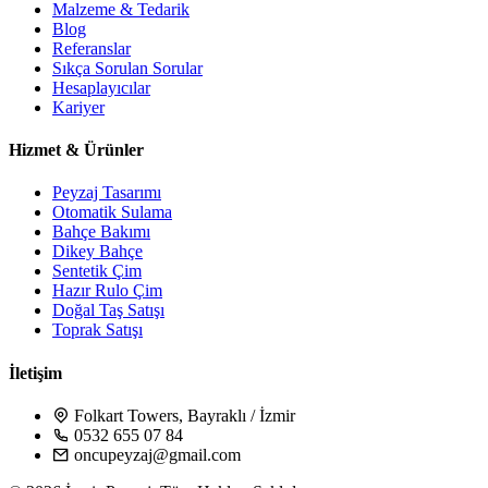
Malzeme & Tedarik
Blog
Referanslar
Sıkça Sorulan Sorular
Hesaplayıcılar
Kariyer
Hizmet & Ürünler
Peyzaj Tasarımı
Otomatik Sulama
Bahçe Bakımı
Dikey Bahçe
Sentetik Çim
Hazır Rulo Çim
Doğal Taş Satışı
Toprak Satışı
İletişim
Folkart Towers, Bayraklı / İzmir
0532 655 07 84
oncupeyzaj@gmail.com