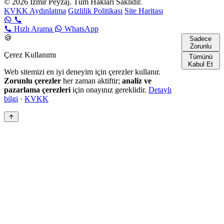
© 2026 İzmir Peyzaj. Tüm Hakları Saklıdır.
KVKK Aydınlatma
Gizlilik Politikası
Site Haritası
Hızlı Arama
WhatsApp
🍪
Sadece
Zorunlu
Çerez Kullanımı
Tümünü
Kabul Et
Web sitemizi en iyi deneyim için çerezler kullanır.
Zorunlu çerezler
her zaman aktiftir;
analiz ve
pazarlama çerezleri
için onayınız gereklidir.
Detaylı
bilgi
·
KVKK