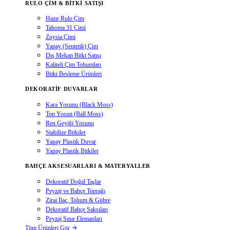
RULO ÇIM & BITKI SATIŞI
Hazır Rulo Çim
Tahoma 31 Çimi
Zoysia Çimi
Yapay (Sentetik) Çim
Dış Mekan Bitki Satışı
Kaliteli Çim Tohumları
Bitki Besleme Ürünleri
DEKORATIF DUVARLAR
Kara Yosunu (Black Moss)
Top Yosun (Ball Moss)
Ren Geyiği Yosunu
Stabilize Bitkiler
Yapay Plastik Duvar
Yapay Plastik Bitkiler
BAHÇE AKSESUARLARI & MATERYALLER
Dekoratif Doğal Taşlar
Peyzaj ve Bahçe Toprağı
Zirai İlaç, Tohum & Gübre
Dekoratif Bahçe Saksıları
Peyzaj Sınır Elemanları
Tüm Ürünleri Gör