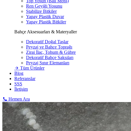
Top Yosun (Ball Moss)
Ren Geyiği Yosunu
Stabilize Bitkiler
Yapay Plastik Duvar
Yapay Plastik Bitkiler
Bahçe Aksesuarları & Materyaller
Dekoratif Doğal Taşlar
Peyzaj ve Bahçe Toprağı
Zirai İlaç, Tohum & Gübre
Dekoratif Bahçe Saksıları
Peyzaj Sınır Elemanları
Tüm Ürünler
Blog
Referanslar
SSS
İletişim
Hemen Ara