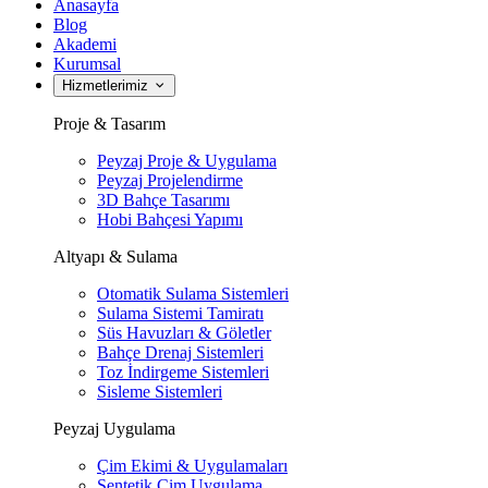
Anasayfa
Blog
Akademi
Kurumsal
Hizmetlerimiz
Proje & Tasarım
Peyzaj Proje & Uygulama
Peyzaj Projelendirme
3D Bahçe Tasarımı
Hobi Bahçesi Yapımı
Altyapı & Sulama
Otomatik Sulama Sistemleri
Sulama Sistemi Tamiratı
Süs Havuzları & Göletler
Bahçe Drenaj Sistemleri
Toz İndirgeme Sistemleri
Sisleme Sistemleri
Peyzaj Uygulama
Çim Ekimi & Uygulamaları
Sentetik Çim Uygulama