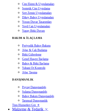
Çim Ekimi & Uygulamaları
Sentetik Çim Uygulama
Sert Zemin Uygulamaları
Dikey Bahçe Uygulamaları
Yosun Duvar Tasarımları
Yeşil Çatı Uygulamaları
Yapay Bitki Duvarı
BAKIM & İLAÇLAMA
Periyodik Bahçe Bakımı
Ağaç & Çalı Budama
Bitki Gübreleme
Genel Haşere İlaçlama
Bahçe & Bitki İlaçlama
Yabani Ot Kontrolü
Ağaç Taşıma
DANIŞMANLIK
Peyzaj Danışmanlığı
Sulama Danışmanlığı
Bahçe Bakım Danışmanlığı
Tarımsal Danışmanlık
Tüm Hizmetleri Gör
Malzeme & Tedarik