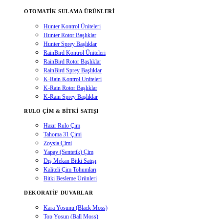
OTOMATIK SULAMA ÜRÜNLERI
Hunter Kontrol Üniteleri
Hunter Rotor Başlıklar
Hunter Sprey Başlıklar
RainBird Kontrol Üniteleri
RainBird Rotor Başlıklar
RainBird Sprey Başlıklar
K-Rain Kontrol Üniteleri
K-Rain Rotor Başlıklar
K-Rain Sprey Başlıklar
RULO ÇIM & BITKI SATIŞI
Hazır Rulo Çim
Tahoma 31 Çimi
Zoysia Çimi
Yapay (Sentetik) Çim
Dış Mekan Bitki Satışı
Kaliteli Çim Tohumları
Bitki Besleme Ürünleri
DEKORATIF DUVARLAR
Kara Yosunu (Black Moss)
Top Yosun (Ball Moss)