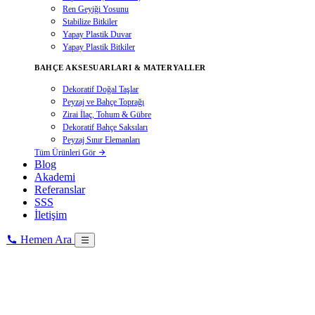
Ren Geyiği Yosunu
Stabilize Bitkiler
Yapay Plastik Duvar
Yapay Plastik Bitkiler
BAHÇE AKSESUARLARI & MATERYALLER
Dekoratif Doğal Taşlar
Peyzaj ve Bahçe Toprağı
Zirai İlaç, Tohum & Gübre
Dekoratif Bahçe Saksıları
Peyzaj Sınır Elemanları
Tüm Ürünleri Gör
Blog
Akademi
Referanslar
SSS
İletişim
Hemen Ara