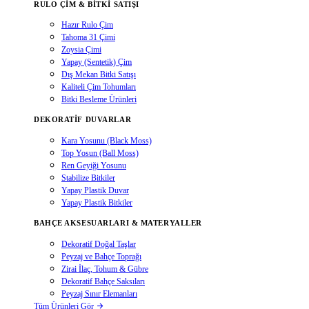
RULO ÇIM & BITKI SATIŞI
Hazır Rulo Çim
Tahoma 31 Çimi
Zoysia Çimi
Yapay (Sentetik) Çim
Dış Mekan Bitki Satışı
Kaliteli Çim Tohumları
Bitki Besleme Ürünleri
DEKORATIF DUVARLAR
Kara Yosunu (Black Moss)
Top Yosun (Ball Moss)
Ren Geyiği Yosunu
Stabilize Bitkiler
Yapay Plastik Duvar
Yapay Plastik Bitkiler
BAHÇE AKSESUARLARI & MATERYALLER
Dekoratif Doğal Taşlar
Peyzaj ve Bahçe Toprağı
Zirai İlaç, Tohum & Gübre
Dekoratif Bahçe Saksıları
Peyzaj Sınır Elemanları
Tüm Ürünleri Gör