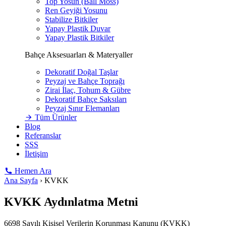
Top Yosun (Ball Moss)
Ren Geyiği Yosunu
Stabilize Bitkiler
Yapay Plastik Duvar
Yapay Plastik Bitkiler
Bahçe Aksesuarları & Materyaller
Dekoratif Doğal Taşlar
Peyzaj ve Bahçe Toprağı
Zirai İlaç, Tohum & Gübre
Dekoratif Bahçe Saksıları
Peyzaj Sınır Elemanları
Tüm Ürünler
Blog
Referanslar
SSS
İletişim
Hemen Ara
Ana Sayfa
›
KVKK
KVKK Aydınlatma Metni
6698 Sayılı Kişisel Verilerin Korunması Kanunu (KVKK)