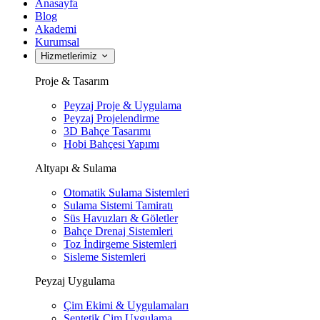
Anasayfa
Blog
Akademi
Kurumsal
Hizmetlerimiz
Proje & Tasarım
Peyzaj Proje & Uygulama
Peyzaj Projelendirme
3D Bahçe Tasarımı
Hobi Bahçesi Yapımı
Altyapı & Sulama
Otomatik Sulama Sistemleri
Sulama Sistemi Tamiratı
Süs Havuzları & Göletler
Bahçe Drenaj Sistemleri
Toz İndirgeme Sistemleri
Sisleme Sistemleri
Peyzaj Uygulama
Çim Ekimi & Uygulamaları
Sentetik Çim Uygulama