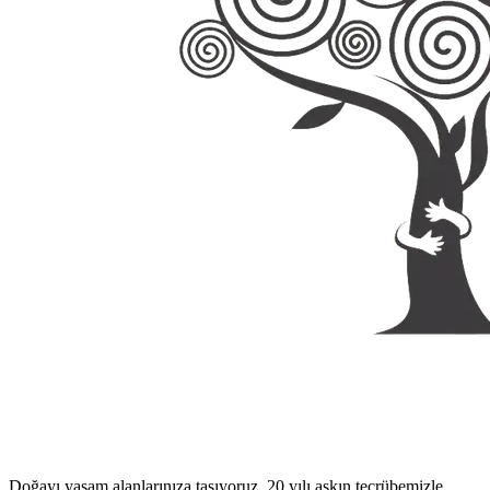
Doğayı yaşam alanlarınıza taşıyoruz. 20 yılı aşkın tecrübemizle