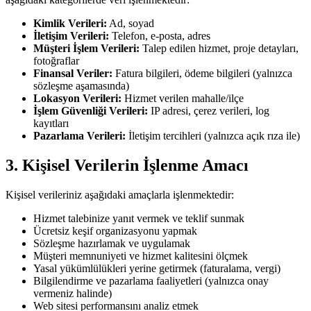
Kimlik Verileri:
Ad, soyad
İletişim Verileri:
Telefon, e-posta, adres
Müşteri İşlem Verileri:
Talep edilen hizmet, proje detayları,
fotoğraflar
Finansal Veriler:
Fatura bilgileri, ödeme bilgileri (yalnızca
sözleşme aşamasında)
Lokasyon Verileri:
Hizmet verilen mahalle/ilçe
İşlem Güvenliği Verileri:
IP adresi, çerez verileri, log
kayıtları
Pazarlama Verileri:
İletişim tercihleri (yalnızca açık rıza ile)
3. Kişisel Verilerin İşlenme Amacı
Kişisel verileriniz aşağıdaki amaçlarla işlenmektedir:
Hizmet talebinize yanıt vermek ve teklif sunmak
Ücretsiz keşif organizasyonu yapmak
Sözleşme hazırlamak ve uygulamak
Müşteri memnuniyeti ve hizmet kalitesini ölçmek
Yasal yükümlülükleri yerine getirmek (faturalama, vergi)
Bilgilendirme ve pazarlama faaliyetleri (yalnızca onay
vermeniz halinde)
Web sitesi performansını analiz etmek