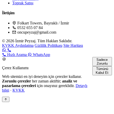
Toprak Satışı
İletişim
Folkart Towers, Bayraklı / İzmir
0532 655 07 84
oncupeyzaj@gmail.com
© 2026 İzmir Peyzaj. Tüm Hakları Saklıdır.
KVKK Aydınlatma
Gizlilik Politikası
Site Haritası
Hızlı Arama
WhatsApp
🍪
Sadece
Zorunlu
Çerez Kullanımı
Tümünü
Kabul Et
Web sitemizi en iyi deneyim için çerezler kullanır.
Zorunlu çerezler
her zaman aktiftir;
analiz ve
pazarlama çerezleri
için onayınız gereklidir.
Detaylı
bilgi
·
KVKK