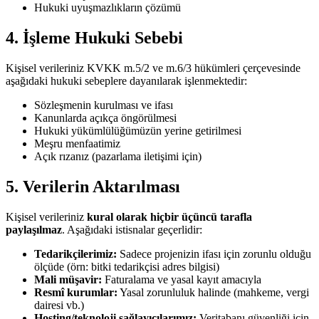
Hukuki uyuşmazlıkların çözümü
4. İşleme Hukuki Sebebi
Kişisel verileriniz KVKK m.5/2 ve m.6/3 hükümleri çerçevesinde
aşağıdaki hukuki sebeplere dayanılarak işlenmektedir:
Sözleşmenin kurulması ve ifası
Kanunlarda açıkça öngörülmesi
Hukuki yükümlülüğümüzün yerine getirilmesi
Meşru menfaatimiz
Açık rızanız (pazarlama iletişimi için)
5. Verilerin Aktarılması
Kişisel verileriniz
kural olarak hiçbir üçüncü tarafla
paylaşılmaz
. Aşağıdaki istisnalar geçerlidir:
Tedarikçilerimiz:
Sadece projenizin ifası için zorunlu olduğu
ölçüde (örn: bitki tedarikçisi adres bilgisi)
Mali müşavir:
Faturalama ve yasal kayıt amacıyla
Resmî kurumlar:
Yasal zorunluluk halinde (mahkeme, vergi
dairesi vb.)
Hosting/teknoloji sağlayıcılarımız:
Veritabanı güvenliği için