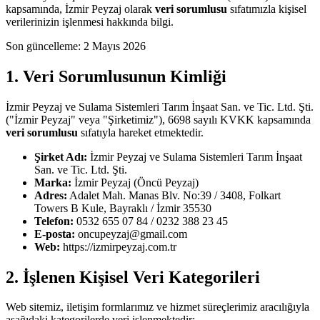
kapsamında, İzmir Peyzaj olarak
veri sorumlusu
sıfatımızla kişisel
verilerinizin işlenmesi hakkında bilgi.
Son güncelleme: 2 Mayıs 2026
1. Veri Sorumlusunun Kimliği
İzmir Peyzaj ve Sulama Sistemleri Tarım İnşaat San. ve Tic. Ltd. Şti.
("İzmir Peyzaj" veya "Şirketimiz"), 6698 sayılı KVKK kapsamında
veri sorumlusu
sıfatıyla hareket etmektedir.
Şirket Adı:
İzmir Peyzaj ve Sulama Sistemleri Tarım İnşaat
San. ve Tic. Ltd. Şti.
Marka:
İzmir Peyzaj (Öncü Peyzaj)
Adres:
Adalet Mah. Manas Blv. No:39 / 3408, Folkart
Towers B Kule, Bayraklı / İzmir 35530
Telefon:
0532 655 07 84 / 0232 388 23 45
E-posta:
oncupeyzaj@gmail.com
Web:
https://izmirpeyzaj.com.tr
2. İşlenen Kişisel Veri Kategorileri
Web sitemiz, iletişim formlarımız ve hizmet süreçlerimiz aracılığıyla
aşağıdaki kategorilerde veri işlenmektedir: