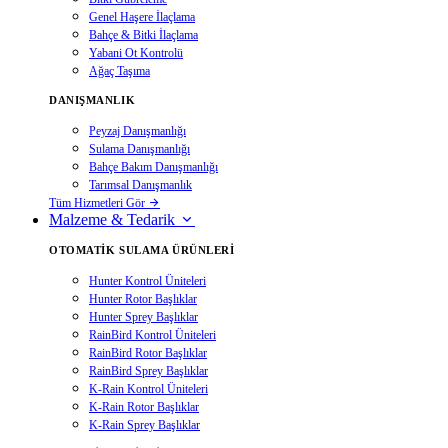
Genel Haşere İlaçlama
Bahçe & Bitki İlaçlama
Yabani Ot Kontrolü
Ağaç Taşıma
DANIŞMANLIK
Peyzaj Danışmanlığı
Sulama Danışmanlığı
Bahçe Bakım Danışmanlığı
Tarımsal Danışmanlık
Tüm Hizmetleri Gör
Malzeme & Tedarik
OTOMATIK SULAMA ÜRÜNLERI
Hunter Kontrol Üniteleri
Hunter Rotor Başlıklar
Hunter Sprey Başlıklar
RainBird Kontrol Üniteleri
RainBird Rotor Başlıklar
RainBird Sprey Başlıklar
K-Rain Kontrol Üniteleri
K-Rain Rotor Başlıklar
K-Rain Sprey Başlıklar