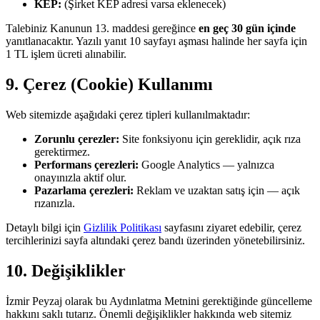
KEP:
(Şirket KEP adresi varsa eklenecek)
Talebiniz Kanunun 13. maddesi gereğince
en geç 30 gün içinde
yanıtlanacaktır. Yazılı yanıt 10 sayfayı aşması halinde her sayfa için
1 TL işlem ücreti alınabilir.
9. Çerez (Cookie) Kullanımı
Web sitemizde aşağıdaki çerez tipleri kullanılmaktadır:
Zorunlu çerezler:
Site fonksiyonu için gereklidir, açık rıza
gerektirmez.
Performans çerezleri:
Google Analytics — yalnızca
onayınızla aktif olur.
Pazarlama çerezleri:
Reklam ve uzaktan satış için — açık
rızanızla.
Detaylı bilgi için
Gizlilik Politikası
sayfasını ziyaret edebilir, çerez
tercihlerinizi sayfa altındaki çerez bandı üzerinden yönetebilirsiniz.
10. Değişiklikler
İzmir Peyzaj olarak bu Aydınlatma Metnini gerektiğinde güncelleme
hakkını saklı tutarız. Önemli değişiklikler hakkında web sitemiz