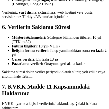
(Hostinger, Google Cloud)
Verileriniz
yurt dışına aktarılmaz
; web hosting ve e-posta
servislerimiz Türkiye/AB sınırları içindedir.
6. Verilerin Saklama Süresi
Müşteri sözleşmeleri:
Sözleşme bitiminden itibaren
10 yıl
(TTK m.82)
Fatura bilgileri:
10 yıl
(VUK)
İletişim formu verileri:
Talep yanıtlandıktan sonra
en fazla 2
yıl
Çerez verileri:
En fazla
13 ay
Pazarlama verileri:
Onayınızı geri alana kadar
Saklama süresi dolan veriler periyodik olarak silinir, yok edilir veya
anonim hale getirilir.
7. KVKK Madde 11 Kapsamındaki
Haklarınız
KVKK uyarınca kişisel verileriniz hakkında aşağıdaki haklara
sahipsiniz: