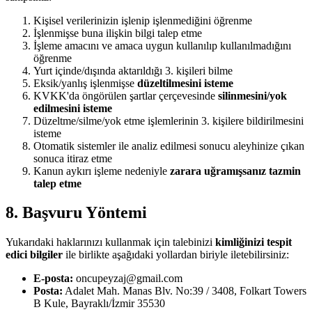
Kişisel verilerinizin işlenip işlenmediğini öğrenme
İşlenmişse buna ilişkin bilgi talep etme
İşleme amacını ve amaca uygun kullanılıp kullanılmadığını
öğrenme
Yurt içinde/dışında aktarıldığı 3. kişileri bilme
Eksik/yanlış işlenmişse
düzeltilmesini isteme
KVKK'da öngörülen şartlar çerçevesinde
silinmesini/yok
edilmesini isteme
Düzeltme/silme/yok etme işlemlerinin 3. kişilere bildirilmesini
isteme
Otomatik sistemler ile analiz edilmesi sonucu aleyhinize çıkan
sonuca itiraz etme
Kanun aykırı işleme nedeniyle
zarara uğramışsanız tazmin
talep etme
8. Başvuru Yöntemi
Yukarıdaki haklarınızı kullanmak için talebinizi
kimliğinizi tespit
edici bilgiler
ile birlikte aşağıdaki yollardan biriyle iletebilirsiniz:
E-posta:
oncupeyzaj@gmail.com
Posta:
Adalet Mah. Manas Blv. No:39 / 3408, Folkart Towers
B Kule, Bayraklı/İzmir 35530