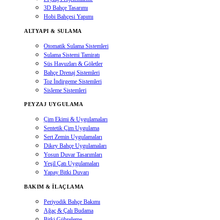
3D Bahçe Tasarımı
Hobi Bahçesi Yapımı
ALTYAPI & SULAMA
Otomatik Sulama Sistemleri
Sulama Sistemi Tamiratı
Süs Havuzları & Göletler
Bahçe Drenaj Sistemleri
Toz İndirgeme Sistemleri
Sisleme Sistemleri
PEYZAJ UYGULAMA
Çim Ekimi & Uygulamaları
Sentetik Çim Uygulama
Sert Zemin Uygulamaları
Dikey Bahçe Uygulamaları
Yosun Duvar Tasarımları
Yeşil Çatı Uygulamaları
Yapay Bitki Duvarı
BAKIM & İLAÇLAMA
Periyodik Bahçe Bakımı
Ağaç & Çalı Budama
Bitki Gübreleme