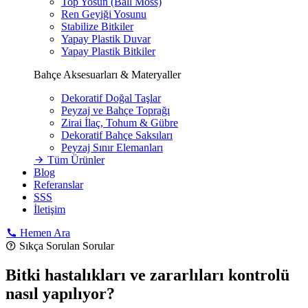
Top Yosun (Ball Moss)
Ren Geyiği Yosunu
Stabilize Bitkiler
Yapay Plastik Duvar
Yapay Plastik Bitkiler
Bahçe Aksesuarları & Materyaller
Dekoratif Doğal Taşlar
Peyzaj ve Bahçe Toprağı
Zirai İlaç, Tohum & Gübre
Dekoratif Bahçe Saksıları
Peyzaj Sınır Elemanları
Tüm Ürünler
Blog
Referanslar
SSS
İletişim
Hemen Ara
Sıkça Sorulan Sorular
Bitki hastalıkları ve zararlıları kontrolü
nasıl yapılıyor?