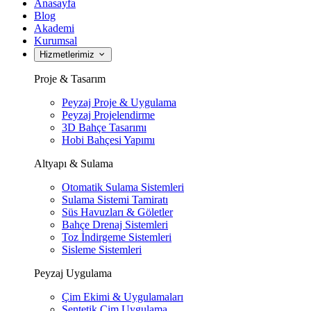
Anasayfa
Blog
Akademi
Kurumsal
Hizmetlerimiz
Proje & Tasarım
Peyzaj Proje & Uygulama
Peyzaj Projelendirme
3D Bahçe Tasarımı
Hobi Bahçesi Yapımı
Altyapı & Sulama
Otomatik Sulama Sistemleri
Sulama Sistemi Tamiratı
Süs Havuzları & Göletler
Bahçe Drenaj Sistemleri
Toz İndirgeme Sistemleri
Sisleme Sistemleri
Peyzaj Uygulama
Çim Ekimi & Uygulamaları
Sentetik Çim Uygulama