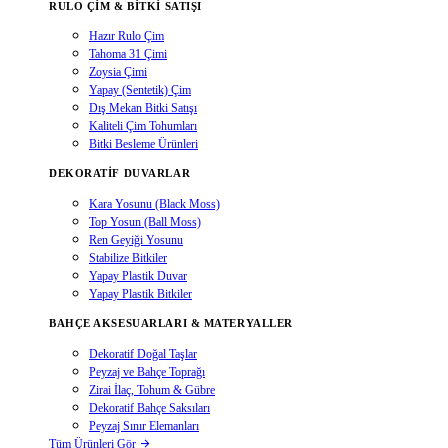
RULO ÇIM & BITKI SATIŞI
Hazır Rulo Çim
Tahoma 31 Çimi
Zoysia Çimi
Yapay (Sentetik) Çim
Dış Mekan Bitki Satışı
Kaliteli Çim Tohumları
Bitki Besleme Ürünleri
DEKORATIF DUVARLAR
Kara Yosunu (Black Moss)
Top Yosun (Ball Moss)
Ren Geyiği Yosunu
Stabilize Bitkiler
Yapay Plastik Duvar
Yapay Plastik Bitkiler
BAHÇE AKSESUARLARI & MATERYALLER
Dekoratif Doğal Taşlar
Peyzaj ve Bahçe Toprağı
Zirai İlaç, Tohum & Gübre
Dekoratif Bahçe Saksıları
Peyzaj Sınır Elemanları
Tüm Ürünleri Gör