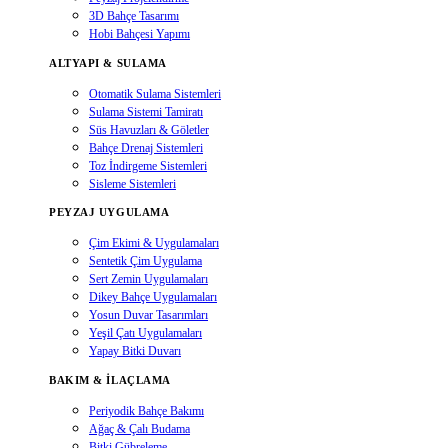
3D Bahçe Tasarımı
Hobi Bahçesi Yapımı
ALTYAPI & SULAMA
Otomatik Sulama Sistemleri
Sulama Sistemi Tamiratı
Süs Havuzları & Göletler
Bahçe Drenaj Sistemleri
Toz İndirgeme Sistemleri
Sisleme Sistemleri
PEYZAJ UYGULAMA
Çim Ekimi & Uygulamaları
Sentetik Çim Uygulama
Sert Zemin Uygulamaları
Dikey Bahçe Uygulamaları
Yosun Duvar Tasarımları
Yeşil Çatı Uygulamaları
Yapay Bitki Duvarı
BAKIM & İLAÇLAMA
Periyodik Bahçe Bakımı
Ağaç & Çalı Budama
Bitki Gübreleme