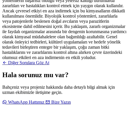
yöntemlerin başarısız olduğu veya yetersiz kaldığı durumlarda
zararlıları ve hastalıkları kontrol etmek için yaygın olarak kullanılır.
Ancak çevresel etkiyi en aza indirmek için bu kimyasalların dikkatli
kullanılması önemlidir. Biyolojik kontrol yöntemleri, zararlılarla
veya patojenlerle beslenen doğal avcıların veya parazitlerin
ekosisteme dahil edilmesini içerir. Bu yaklaşım, zararlı organizmalar
ile faydalı organizmalar arasında bir dengenin korunmasına yardımcı
olarak kimyasal müdahalelere olan bağımlılığı azaltabilir. Genel
olarak önleyici tedbirleri, kültürel uygulamaları ve hedefe yönelik
tedavileri birleştiren entegre bir yaklaşım, çoğu zaman bitki
hastalıklarını ve zararlılarını kontrol altına alırken çevre üzerindeki
olumsuz etkileri en aza indirmenin en etkili yoludur.
Diğer Sorulara Göz At
Hala sorunuz mu var?
Bahçeniz veya projeniz hakkında daha detaylı bilgi almak için
uzman ekibimizle iletişime geçin.
WhatsApp Hattımız
Bize Yazın