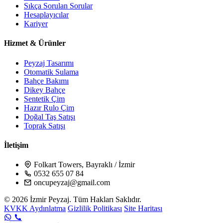
Sıkça Sorulan Sorular
Hesaplayıcılar
Kariyer
Hizmet & Ürünler
Peyzaj Tasarımı
Otomatik Sulama
Bahçe Bakımı
Dikey Bahçe
Sentetik Çim
Hazır Rulo Çim
Doğal Taş Satışı
Toprak Satışı
İletişim
Folkart Towers, Bayraklı / İzmir
0532 655 07 84
oncupeyzaj@gmail.com
© 2026 İzmir Peyzaj. Tüm Hakları Saklıdır.
KVKK Aydınlatma
Gizlilik Politikası
Site Haritası