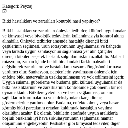
Kategori:
Peyzaj
Bitki hastalıkları ve zararlıları kontrolü nasıl yapılıyor?
Bitki hastalıkları ve zararlıları önleyici tedbirler, kültürel uygulamalar
ve kimyasal veya biyolojik tedavilerin kullanılmasıyla kontrol altına
alınabilir. Önleyici tedbirler arasında hastalığa dirençli bitki
çeşitlerinin seçilmesi, ürün rotasyonunun uygulanması ve bahçede
veya tarlada uygun sanitasyonun sağlanması yer alır. Çiftçiler
dirençli bitkileri seçerek hastalık salgınları riskini azaltabilir. Mahsul
rotasyonu, zaman içinde belirli bir alandaki farklı mahsulleri
değiştirerek zararlıların ve hastalıkların yaşam döngüsünü kırmaya
yardımcı olur. Sanitasyon, patojenlerin yayılmasını önlemek için
enfekte bitki materyalinin uzaklaştırılmasını ve yok edilmesini içerir.
Uygun sulama, gübreleme ve budama gibi kültürel uygulamalar da
bitki hastalıklarının ve zararlılarının kontrolünde çok önemli bir rol
oynamaktadır. Bitkilere yeterli su ve besin sağlanması, onların
sağlıklarını korumalarına ve enfeksiyonlara karşı direnç
göstermelerine yardımcı olur. Budama, enfekte olmuş veya hasar
görmüş bitki parçalarını ortadan kaldırarak hastalığın yayılma
olasılığını azaltır. Ek olarak, bitkilerin etrafında uygun aralıklarla
boşluk bırakarak iyi hava sirkülasyonunun sağlanması mantar
oluşumunu engelleyebilir. Pestisitler gibi kimyasal tedaviler, diğer