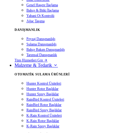
Genel Haşere İlaçlama
Bahçe & Bitki İlaçlama
Yabani Ot Kontrolü
Ağaç Taşıma
DANIŞMANLIK
Peyzaj Danışmanlığı
Sulama Danışmanlığı
Bahçe Bakım Danışmanlığı
Tarımsal Danışmanlık
Tüm Hizmetleri Gör
Malzeme & Tedarik
OTOMATIK SULAMA ÜRÜNLERI
Hunter Kontrol Üniteleri
Hunter Rotor Başlıklar
Hunter Sprey Başlıklar
RainBird Kontrol Üniteleri
RainBird Rotor Başlıklar
RainBird Sprey Başlıklar
K-Rain Kontrol Üniteleri
K-Rain Rotor Başlıklar
K-Rain Sprey Başlıklar