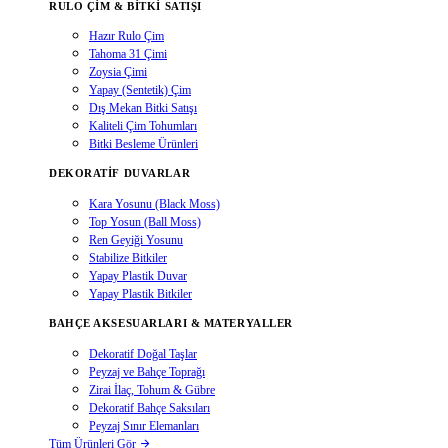
RULO ÇIM & BITKI SATIŞI
Hazır Rulo Çim
Tahoma 31 Çimi
Zoysia Çimi
Yapay (Sentetik) Çim
Dış Mekan Bitki Satışı
Kaliteli Çim Tohumları
Bitki Besleme Ürünleri
DEKORATIF DUVARLAR
Kara Yosunu (Black Moss)
Top Yosun (Ball Moss)
Ren Geyiği Yosunu
Stabilize Bitkiler
Yapay Plastik Duvar
Yapay Plastik Bitkiler
BAHÇE AKSESUARLARI & MATERYALLER
Dekoratif Doğal Taşlar
Peyzaj ve Bahçe Toprağı
Zirai İlaç, Tohum & Gübre
Dekoratif Bahçe Saksıları
Peyzaj Sınır Elemanları
Tüm Ürünleri Gör