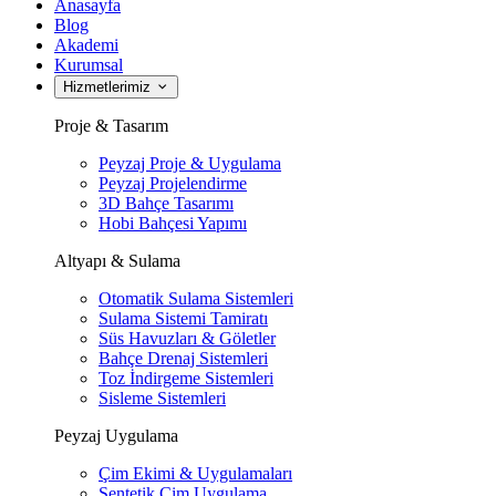
Anasayfa
Blog
Akademi
Kurumsal
Hizmetlerimiz
Proje & Tasarım
Peyzaj Proje & Uygulama
Peyzaj Projelendirme
3D Bahçe Tasarımı
Hobi Bahçesi Yapımı
Altyapı & Sulama
Otomatik Sulama Sistemleri
Sulama Sistemi Tamiratı
Süs Havuzları & Göletler
Bahçe Drenaj Sistemleri
Toz İndirgeme Sistemleri
Sisleme Sistemleri
Peyzaj Uygulama
Çim Ekimi & Uygulamaları
Sentetik Çim Uygulama