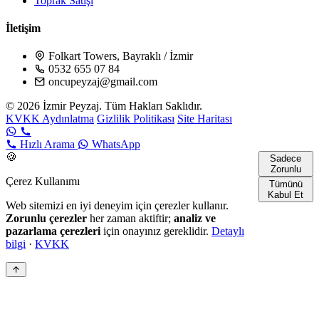
Toprak Satışı
İletişim
Folkart Towers, Bayraklı / İzmir
0532 655 07 84
oncupeyzaj@gmail.com
© 2026 İzmir Peyzaj. Tüm Hakları Saklıdır.
KVKK Aydınlatma
Gizlilik Politikası
Site Haritası
Hızlı Arama
WhatsApp
🍪
Sadece
Zorunlu
Çerez Kullanımı
Tümünü
Kabul Et
Web sitemizi en iyi deneyim için çerezler kullanır.
Zorunlu çerezler
her zaman aktiftir;
analiz ve
pazarlama çerezleri
için onayınız gereklidir.
Detaylı
bilgi
·
KVKK