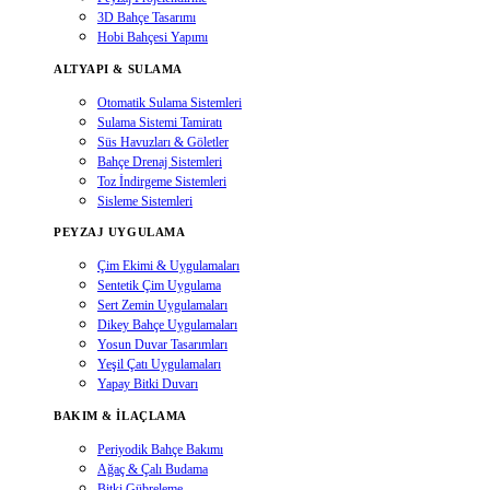
3D Bahçe Tasarımı
Hobi Bahçesi Yapımı
ALTYAPI & SULAMA
Otomatik Sulama Sistemleri
Sulama Sistemi Tamiratı
Süs Havuzları & Göletler
Bahçe Drenaj Sistemleri
Toz İndirgeme Sistemleri
Sisleme Sistemleri
PEYZAJ UYGULAMA
Çim Ekimi & Uygulamaları
Sentetik Çim Uygulama
Sert Zemin Uygulamaları
Dikey Bahçe Uygulamaları
Yosun Duvar Tasarımları
Yeşil Çatı Uygulamaları
Yapay Bitki Duvarı
BAKIM & İLAÇLAMA
Periyodik Bahçe Bakımı
Ağaç & Çalı Budama
Bitki Gübreleme