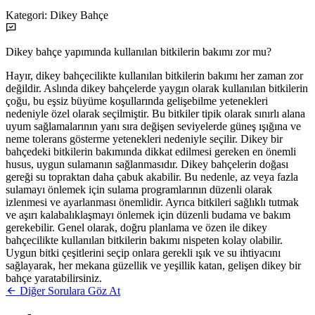
Kategori:
Dikey Bahçe
Dikey bahçe yapımında kullanılan bitkilerin bakımı zor mu?
Hayır, dikey bahçecilikte kullanılan bitkilerin bakımı her zaman zor
değildir. Aslında dikey bahçelerde yaygın olarak kullanılan bitkilerin
çoğu, bu eşsiz büyüme koşullarında gelişebilme yetenekleri
nedeniyle özel olarak seçilmiştir. Bu bitkiler tipik olarak sınırlı alana
uyum sağlamalarının yanı sıra değişen seviyelerde güneş ışığına ve
neme tolerans gösterme yetenekleri nedeniyle seçilir. Dikey bir
bahçedeki bitkilerin bakımında dikkat edilmesi gereken en önemli
husus, uygun sulamanın sağlanmasıdır. Dikey bahçelerin doğası
gereği su topraktan daha çabuk akabilir. Bu nedenle, az veya fazla
sulamayı önlemek için sulama programlarının düzenli olarak
izlenmesi ve ayarlanması önemlidir. Ayrıca bitkileri sağlıklı tutmak
ve aşırı kalabalıklaşmayı önlemek için düzenli budama ve bakım
gerekebilir. Genel olarak, doğru planlama ve özen ile dikey
bahçecilikte kullanılan bitkilerin bakımı nispeten kolay olabilir.
Uygun bitki çeşitlerini seçip onlara gerekli ışık ve su ihtiyacını
sağlayarak, her mekana güzellik ve yeşillik katan, gelişen dikey bir
bahçe yaratabilirsiniz.
Diğer Sorulara Göz At