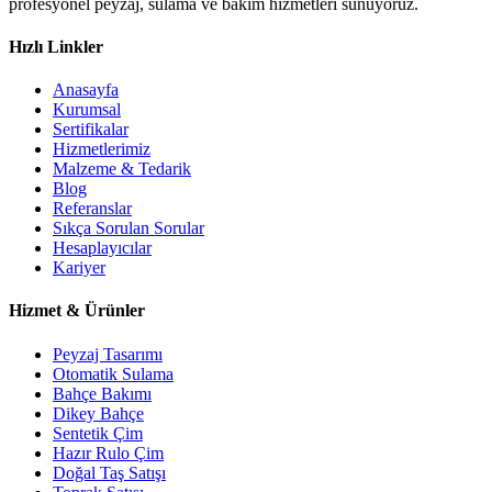
profesyonel peyzaj, sulama ve bakım hizmetleri sunuyoruz.
Hızlı Linkler
Anasayfa
Kurumsal
Sertifikalar
Hizmetlerimiz
Malzeme & Tedarik
Blog
Referanslar
Sıkça Sorulan Sorular
Hesaplayıcılar
Kariyer
Hizmet & Ürünler
Peyzaj Tasarımı
Otomatik Sulama
Bahçe Bakımı
Dikey Bahçe
Sentetik Çim
Hazır Rulo Çim
Doğal Taş Satışı