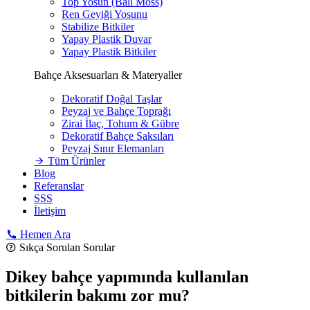
Top Yosun (Ball Moss)
Ren Geyiği Yosunu
Stabilize Bitkiler
Yapay Plastik Duvar
Yapay Plastik Bitkiler
Bahçe Aksesuarları & Materyaller
Dekoratif Doğal Taşlar
Peyzaj ve Bahçe Toprağı
Zirai İlaç, Tohum & Gübre
Dekoratif Bahçe Saksıları
Peyzaj Sınır Elemanları
Tüm Ürünler
Blog
Referanslar
SSS
İletişim
Hemen Ara
Sıkça Sorulan Sorular
Dikey bahçe yapımında kullanılan
bitkilerin bakımı zor mu?