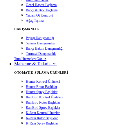
Genel Haşere İlaçlama
Bahçe & Bitki İlaçlama
Yabani Ot Kontrolü
Ağaç Taşıma
DANIŞMANLIK
Peyzaj Danışmanlığı
Sulama Danışmanlığı
Bahçe Bakım Danışmanlığı
Tarımsal Danışmanlık
Tüm Hizmetleri Gör
Malzeme & Tedarik
OTOMATIK SULAMA ÜRÜNLERI
Hunter Kontrol Üniteleri
Hunter Rotor Başlıklar
Hunter Sprey Başlıklar
RainBird Kontrol Üniteleri
RainBird Rotor Başlıklar
RainBird Sprey Başlıklar
K-Rain Kontrol Üniteleri
K-Rain Rotor Başlıklar
K-Rain Sprey Başlıklar