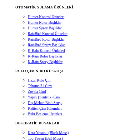
OTOMATIK SULAMA ÜRÜNLERI
Hunter Kontrol Üniteleri
Hunter Rotor Başlıklar
Hunter Sprey Başlıklar
RainBird Kontrol Üniteleri
RainBird Rotor Başlıklar
RainBird Sprey Başlıklar
K-Rain Kontrol Üniteleri
K-Rain Rotor Başlıklar
K-Rain Sprey Başlıklar
RULO ÇIM & BITKI SATIŞI
Hazır Rulo Çim
Tahoma 31 Çimi
Zoysia Çimi
Yapay (Sentetik) Çim
Dış Mekan Bitki Satışı
Kaliteli Çim Tohumları
Bitki Besleme Ürünleri
DEKORATIF DUVARLAR
Kara Yosunu (Black Moss)
Top Yosun (Ball Moss)