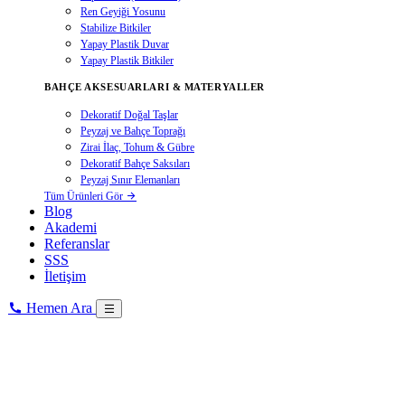
Ren Geyiği Yosunu
Stabilize Bitkiler
Yapay Plastik Duvar
Yapay Plastik Bitkiler
BAHÇE AKSESUARLARI & MATERYALLER
Dekoratif Doğal Taşlar
Peyzaj ve Bahçe Toprağı
Zirai İlaç, Tohum & Gübre
Dekoratif Bahçe Saksıları
Peyzaj Sınır Elemanları
Tüm Ürünleri Gör
Blog
Akademi
Referanslar
SSS
İletişim
Hemen Ara