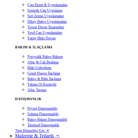
Çim Ekimi & Uygulamaları
Sentetik Çim Uygulama
Sert Zemin Uygulamaları
Dikey Bahçe Uygulamaları
Yosun Duvar Tasarımları
Yeşil Çatı Uygulamaları
Yapay Bitki Duvarı
BAKIM & İLAÇLAMA
Periyodik Bahçe Bakımı
Ağaç & Çalı Budama
Bitki Gübreleme
Genel Haşere İlaçlama
Bahçe & Bitki İlaçlama
Yabani Ot Kontrolü
Ağaç Taşıma
DANIŞMANLIK
Peyzaj Danışmanlığı
Sulama Danışmanlığı
Bahçe Bakım Danışmanlığı
Tarımsal Danışmanlık
Tüm Hizmetleri Gör
Malzeme & Tedarik