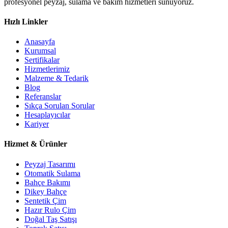
profesyonel peyzaj, sulama ve bakım hizmetleri sunuyoruz.
Hızlı Linkler
Anasayfa
Kurumsal
Sertifikalar
Hizmetlerimiz
Malzeme & Tedarik
Blog
Referanslar
Sıkça Sorulan Sorular
Hesaplayıcılar
Kariyer
Hizmet & Ürünler
Peyzaj Tasarımı
Otomatik Sulama
Bahçe Bakımı
Dikey Bahçe
Sentetik Çim
Hazır Rulo Çim
Doğal Taş Satışı