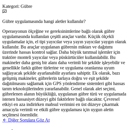
Kategori:
Gübre
Gübre uygulamasında hangi aletler kullanılır?
Operasyonun ölçeğine ve gereksinimlerine bağlı olarak gübre
uygulamasında kullanılan çeşitli araçlar vardır. Küçük ölçekli
uygulamalar için, el tipi yayıcılar veya yayın yayıcılar yaygın olarak
kullanılır. Bu araçlar uygulanan gübrenin miktarı ve dağıtımı
üzerinde hassas kontrol sağlar. Daha büyük tarımsal işlemler için
traktöre monteli yayıcılar veya püskürtücüler kullanılabilir. Bu
makineler daha geniş bir alanı daha verimli bir şekilde işleyebilir ve
genellikle farklı gübre türlerine ve uygulama oranlarına uyum
sağlayacak şekilde ayarlanabilir ayarlara sahiptir. Ek olarak, bazı
gelişmiş makineler, gübrelerin tarlaya doğru ve eşit şekilde
dağıtılmasını sağlamak için GPS yönlendirme sistemleri gibi hassas
tarım teknolojilerinden yararlanabilir. Genel olarak alet seçimi,
gübrelenen alanın büyüklüğü, uygulanan gübre türü ve uygulamada
istenen hassasiyet düzeyi gibi faktörlere bağlı olacaktır. Çevresel
etkiyi en aza indirirken mahsul verimini en üst düzeye çıkarmak
amacıyla verimli ve etkili gübre uygulaması için uygun aletin
seçilmesi önemlidir.
Diğer Sorulara Göz At