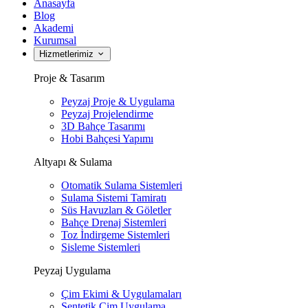
Anasayfa
Blog
Akademi
Kurumsal
Hizmetlerimiz
Proje & Tasarım
Peyzaj Proje & Uygulama
Peyzaj Projelendirme
3D Bahçe Tasarımı
Hobi Bahçesi Yapımı
Altyapı & Sulama
Otomatik Sulama Sistemleri
Sulama Sistemi Tamiratı
Süs Havuzları & Göletler
Bahçe Drenaj Sistemleri
Toz İndirgeme Sistemleri
Sisleme Sistemleri
Peyzaj Uygulama
Çim Ekimi & Uygulamaları
Sentetik Çim Uygulama