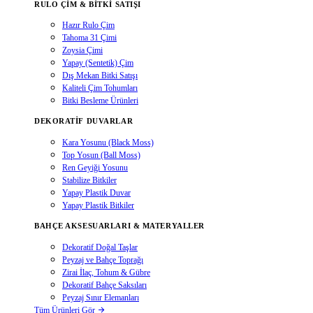
RULO ÇIM & BITKI SATIŞI
Hazır Rulo Çim
Tahoma 31 Çimi
Zoysia Çimi
Yapay (Sentetik) Çim
Dış Mekan Bitki Satışı
Kaliteli Çim Tohumları
Bitki Besleme Ürünleri
DEKORATIF DUVARLAR
Kara Yosunu (Black Moss)
Top Yosun (Ball Moss)
Ren Geyiği Yosunu
Stabilize Bitkiler
Yapay Plastik Duvar
Yapay Plastik Bitkiler
BAHÇE AKSESUARLARI & MATERYALLER
Dekoratif Doğal Taşlar
Peyzaj ve Bahçe Toprağı
Zirai İlaç, Tohum & Gübre
Dekoratif Bahçe Saksıları
Peyzaj Sınır Elemanları
Tüm Ürünleri Gör