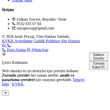
Toprak Satışı
İletişim
Folkart Towers, Bayraklı / İzmir
0532 655 07 84
oncupeyzaj@gmail.com
© 2026 İzmir Peyzaj. Tüm Hakları Saklıdır.
KVKK Aydınlatma
Gizlilik Politikası
Site Haritası
Hızlı Arama
WhatsApp
🍪
Sadece
Zorunlu
Çerez Kullanımı
Tümünü
Kabul Et
Web sitemizi en iyi deneyim için çerezler kullanır.
Zorunlu çerezler
her zaman aktiftir;
analiz ve
pazarlama çerezleri
için onayınız gereklidir.
Detaylı
bilgi
·
KVKK