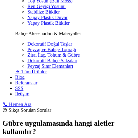
Top Yosun (Ball Moss)
Ren Geyiği Yosunu
Stabilize Bitkiler
Yapay Plastik Duvar
Yapay Plastik Bitkiler
Bahçe Aksesuarları & Materyaller
Dekoratif Doğal Taşlar
Peyzaj ve Bahçe Toprağı
Zirai İlaç, Tohum & Gübre
Dekoratif Bahçe Saksıları
Peyzaj Sınır Elemanları
Tüm Ürünler
Blog
Referanslar
SSS
İletişim
Hemen Ara
Sıkça Sorulan Sorular
Gübre uygulamasında hangi aletler
kullanılır?