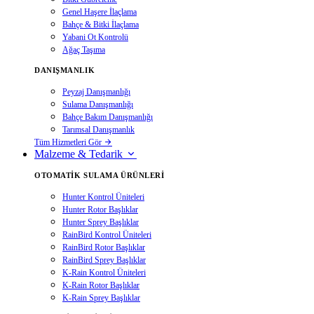
Genel Haşere İlaçlama
Bahçe & Bitki İlaçlama
Yabani Ot Kontrolü
Ağaç Taşıma
DANIŞMANLIK
Peyzaj Danışmanlığı
Sulama Danışmanlığı
Bahçe Bakım Danışmanlığı
Tarımsal Danışmanlık
Tüm Hizmetleri Gör
Malzeme & Tedarik
OTOMATIK SULAMA ÜRÜNLERI
Hunter Kontrol Üniteleri
Hunter Rotor Başlıklar
Hunter Sprey Başlıklar
RainBird Kontrol Üniteleri
RainBird Rotor Başlıklar
RainBird Sprey Başlıklar
K-Rain Kontrol Üniteleri
K-Rain Rotor Başlıklar
K-Rain Sprey Başlıklar