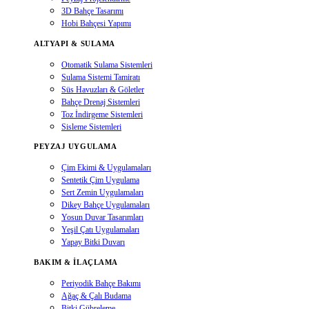
3D Bahçe Tasarımı
Hobi Bahçesi Yapımı
ALTYAPI & SULAMA
Otomatik Sulama Sistemleri
Sulama Sistemi Tamiratı
Süs Havuzları & Göletler
Bahçe Drenaj Sistemleri
Toz İndirgeme Sistemleri
Sisleme Sistemleri
PEYZAJ UYGULAMA
Çim Ekimi & Uygulamaları
Sentetik Çim Uygulama
Sert Zemin Uygulamaları
Dikey Bahçe Uygulamaları
Yosun Duvar Tasarımları
Yeşil Çatı Uygulamaları
Yapay Bitki Duvarı
BAKIM & İLAÇLAMA
Periyodik Bahçe Bakımı
Ağaç & Çalı Budama
Bitki Gübreleme