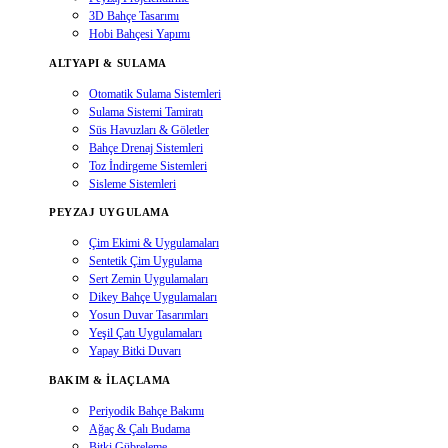
3D Bahçe Tasarımı
Hobi Bahçesi Yapımı
ALTYAPI & SULAMA
Otomatik Sulama Sistemleri
Sulama Sistemi Tamiratı
Süs Havuzları & Göletler
Bahçe Drenaj Sistemleri
Toz İndirgeme Sistemleri
Sisleme Sistemleri
PEYZAJ UYGULAMA
Çim Ekimi & Uygulamaları
Sentetik Çim Uygulama
Sert Zemin Uygulamaları
Dikey Bahçe Uygulamaları
Yosun Duvar Tasarımları
Yeşil Çatı Uygulamaları
Yapay Bitki Duvarı
BAKIM & İLAÇLAMA
Periyodik Bahçe Bakımı
Ağaç & Çalı Budama
Bitki Gübreleme