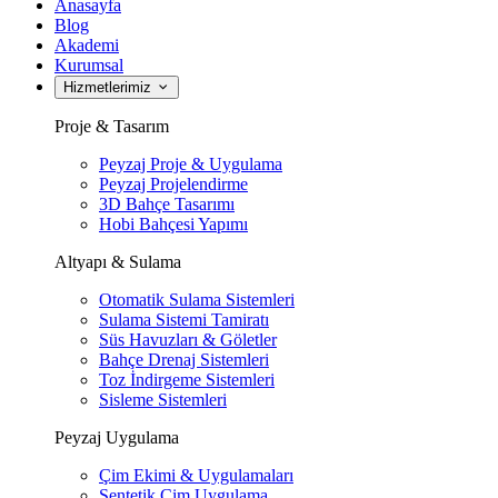
Anasayfa
Blog
Akademi
Kurumsal
Hizmetlerimiz
Proje & Tasarım
Peyzaj Proje & Uygulama
Peyzaj Projelendirme
3D Bahçe Tasarımı
Hobi Bahçesi Yapımı
Altyapı & Sulama
Otomatik Sulama Sistemleri
Sulama Sistemi Tamiratı
Süs Havuzları & Göletler
Bahçe Drenaj Sistemleri
Toz İndirgeme Sistemleri
Sisleme Sistemleri
Peyzaj Uygulama
Çim Ekimi & Uygulamaları
Sentetik Çim Uygulama