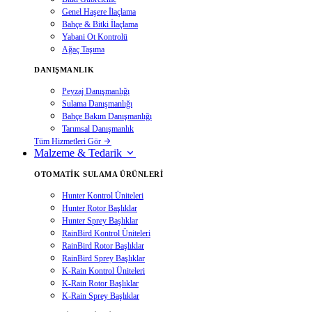
Genel Haşere İlaçlama
Bahçe & Bitki İlaçlama
Yabani Ot Kontrolü
Ağaç Taşıma
DANIŞMANLIK
Peyzaj Danışmanlığı
Sulama Danışmanlığı
Bahçe Bakım Danışmanlığı
Tarımsal Danışmanlık
Tüm Hizmetleri Gör
Malzeme & Tedarik
OTOMATIK SULAMA ÜRÜNLERI
Hunter Kontrol Üniteleri
Hunter Rotor Başlıklar
Hunter Sprey Başlıklar
RainBird Kontrol Üniteleri
RainBird Rotor Başlıklar
RainBird Sprey Başlıklar
K-Rain Kontrol Üniteleri
K-Rain Rotor Başlıklar
K-Rain Sprey Başlıklar