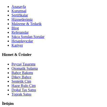
Anasayfa
Kurumsal
Sertifikalar
Hizmetlerimiz
Malzeme & Tedarik
Blog
Referanslar
Sıkça Sorulan Sorular
Hesaplayıcılar
Kariyer
Hizmet & Ürünler
Peyzaj Tasarımı
Otomatik Sulama
Bahçe Bakımı
Dikey Bahçe
Sentetik Çim
Hazır Rulo Çim
Doğal Taş Satışı
Toprak Satışı
İletişim