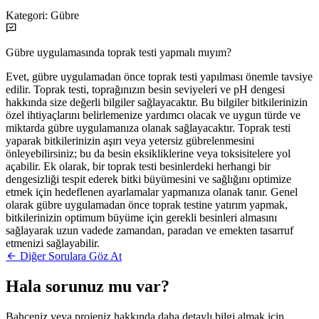
Kategori:
Gübre
Gübre uygulamasında toprak testi yapmalı mıyım?
Evet, gübre uygulamadan önce toprak testi yapılması önemle tavsiye
edilir. Toprak testi, toprağınızın besin seviyeleri ve pH dengesi
hakkında size değerli bilgiler sağlayacaktır. Bu bilgiler bitkilerinizin
özel ihtiyaçlarını belirlemenize yardımcı olacak ve uygun türde ve
miktarda gübre uygulamanıza olanak sağlayacaktır. Toprak testi
yaparak bitkilerinizin aşırı veya yetersiz gübrelenmesini
önleyebilirsiniz; bu da besin eksikliklerine veya toksisitelere yol
açabilir. Ek olarak, bir toprak testi besinlerdeki herhangi bir
dengesizliği tespit ederek bitki büyümesini ve sağlığını optimize
etmek için hedeflenen ayarlamalar yapmanıza olanak tanır. Genel
olarak gübre uygulamadan önce toprak testine yatırım yapmak,
bitkilerinizin optimum büyüme için gerekli besinleri almasını
sağlayarak uzun vadede zamandan, paradan ve emekten tasarruf
etmenizi sağlayabilir.
Diğer Sorulara Göz At
Hala sorunuz mu var?
Bahçeniz veya projeniz hakkında daha detaylı bilgi almak için