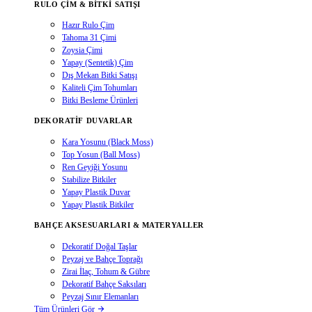
RULO ÇIM & BITKI SATIŞI
Hazır Rulo Çim
Tahoma 31 Çimi
Zoysia Çimi
Yapay (Sentetik) Çim
Dış Mekan Bitki Satışı
Kaliteli Çim Tohumları
Bitki Besleme Ürünleri
DEKORATIF DUVARLAR
Kara Yosunu (Black Moss)
Top Yosun (Ball Moss)
Ren Geyiği Yosunu
Stabilize Bitkiler
Yapay Plastik Duvar
Yapay Plastik Bitkiler
BAHÇE AKSESUARLARI & MATERYALLER
Dekoratif Doğal Taşlar
Peyzaj ve Bahçe Toprağı
Zirai İlaç, Tohum & Gübre
Dekoratif Bahçe Saksıları
Peyzaj Sınır Elemanları
Tüm Ürünleri Gör