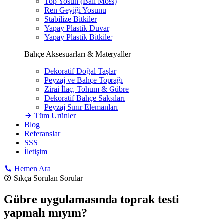
Top Yosun (Ball Moss)
Ren Geyiği Yosunu
Stabilize Bitkiler
Yapay Plastik Duvar
Yapay Plastik Bitkiler
Bahçe Aksesuarları & Materyaller
Dekoratif Doğal Taşlar
Peyzaj ve Bahçe Toprağı
Zirai İlaç, Tohum & Gübre
Dekoratif Bahçe Saksıları
Peyzaj Sınır Elemanları
Tüm Ürünler
Blog
Referanslar
SSS
İletişim
Hemen Ara
Sıkça Sorulan Sorular
Gübre uygulamasında toprak testi
yapmalı mıyım?