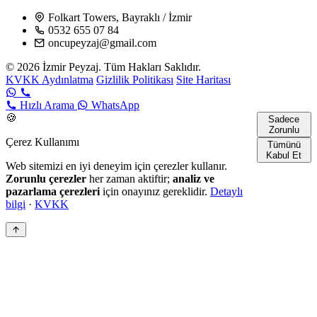
Folkart Towers, Bayraklı / İzmir
0532 655 07 84
oncupeyzaj@gmail.com
© 2026 İzmir Peyzaj. Tüm Hakları Saklıdır.
KVKK Aydınlatma
Gizlilik Politikası
Site Haritası
Hızlı Arama
WhatsApp
🍪
Sadece
Zorunlu
Çerez Kullanımı
Tümünü
Kabul Et
Web sitemizi en iyi deneyim için çerezler kullanır.
Zorunlu çerezler
her zaman aktiftir;
analiz ve
pazarlama çerezleri
için onayınız gereklidir.
Detaylı
bilgi
·
KVKK