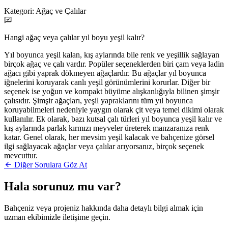
Kategori:
Ağaç ve Çalılar
Hangi ağaç veya çalılar yıl boyu yeşil kalır?
Yıl boyunca yeşil kalan, kış aylarında bile renk ve yeşillik sağlayan
birçok ağaç ve çalı vardır. Popüler seçeneklerden biri çam veya ladin
ağacı gibi yaprak dökmeyen ağaçlardır. Bu ağaçlar yıl boyunca
iğnelerini koruyarak canlı yeşil görünümlerini korurlar. Diğer bir
seçenek ise yoğun ve kompakt büyüme alışkanlığıyla bilinen şimşir
çalısıdır. Şimşir ağaçları, yeşil yapraklarını tüm yıl boyunca
koruyabilmeleri nedeniyle yaygın olarak çit veya temel dikimi olarak
kullanılır. Ek olarak, bazı kutsal çalı türleri yıl boyunca yeşil kalır ve
kış aylarında parlak kırmızı meyveler üreterek manzaranıza renk
katar. Genel olarak, her mevsim yeşil kalacak ve bahçenize görsel
ilgi sağlayacak ağaçlar veya çalılar arıyorsanız, birçok seçenek
mevcuttur.
Diğer Sorulara Göz At
Hala sorunuz mu var?
Bahçeniz veya projeniz hakkında daha detaylı bilgi almak için
uzman ekibimizle iletişime geçin.