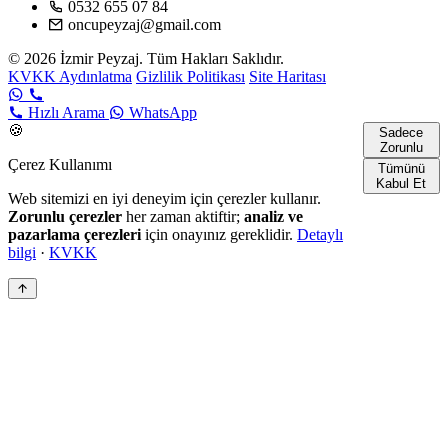
0532 655 07 84
oncupeyzaj@gmail.com
© 2026 İzmir Peyzaj. Tüm Hakları Saklıdır.
KVKK Aydınlatma
Gizlilik Politikası
Site Haritası
Hızlı Arama
WhatsApp
🍪
Sadece
Zorunlu
Çerez Kullanımı
Tümünü
Kabul Et
Web sitemizi en iyi deneyim için çerezler kullanır.
Zorunlu çerezler
her zaman aktiftir;
analiz ve
pazarlama çerezleri
için onayınız gereklidir.
Detaylı
bilgi
·
KVKK