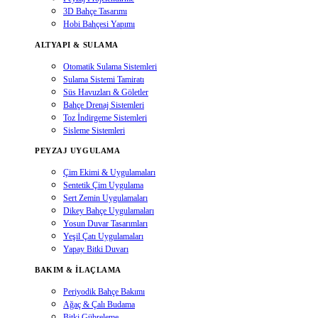
3D Bahçe Tasarımı
Hobi Bahçesi Yapımı
ALTYAPI & SULAMA
Otomatik Sulama Sistemleri
Sulama Sistemi Tamiratı
Süs Havuzları & Göletler
Bahçe Drenaj Sistemleri
Toz İndirgeme Sistemleri
Sisleme Sistemleri
PEYZAJ UYGULAMA
Çim Ekimi & Uygulamaları
Sentetik Çim Uygulama
Sert Zemin Uygulamaları
Dikey Bahçe Uygulamaları
Yosun Duvar Tasarımları
Yeşil Çatı Uygulamaları
Yapay Bitki Duvarı
BAKIM & İLAÇLAMA
Periyodik Bahçe Bakımı
Ağaç & Çalı Budama
Bitki Gübreleme