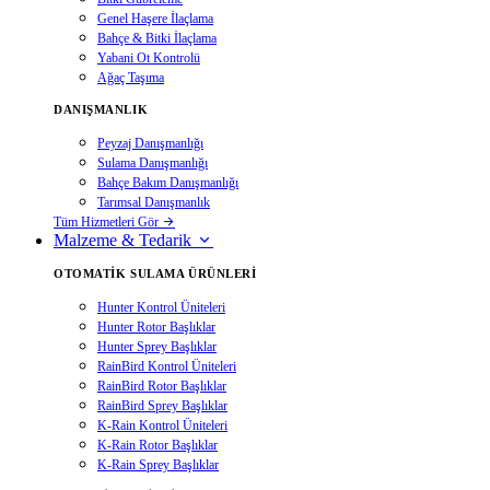
Genel Haşere İlaçlama
Bahçe & Bitki İlaçlama
Yabani Ot Kontrolü
Ağaç Taşıma
DANIŞMANLIK
Peyzaj Danışmanlığı
Sulama Danışmanlığı
Bahçe Bakım Danışmanlığı
Tarımsal Danışmanlık
Tüm Hizmetleri Gör
Malzeme & Tedarik
OTOMATIK SULAMA ÜRÜNLERI
Hunter Kontrol Üniteleri
Hunter Rotor Başlıklar
Hunter Sprey Başlıklar
RainBird Kontrol Üniteleri
RainBird Rotor Başlıklar
RainBird Sprey Başlıklar
K-Rain Kontrol Üniteleri
K-Rain Rotor Başlıklar
K-Rain Sprey Başlıklar