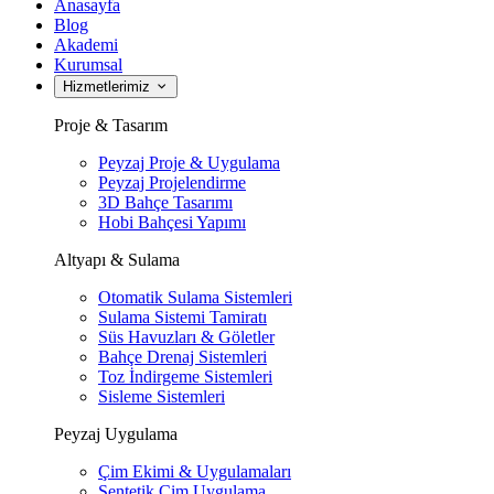
Anasayfa
Blog
Akademi
Kurumsal
Hizmetlerimiz
Proje & Tasarım
Peyzaj Proje & Uygulama
Peyzaj Projelendirme
3D Bahçe Tasarımı
Hobi Bahçesi Yapımı
Altyapı & Sulama
Otomatik Sulama Sistemleri
Sulama Sistemi Tamiratı
Süs Havuzları & Göletler
Bahçe Drenaj Sistemleri
Toz İndirgeme Sistemleri
Sisleme Sistemleri
Peyzaj Uygulama
Çim Ekimi & Uygulamaları
Sentetik Çim Uygulama