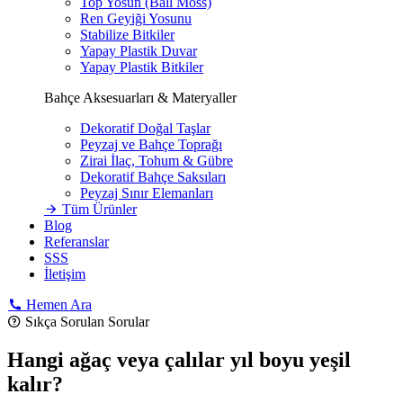
Top Yosun (Ball Moss)
Ren Geyiği Yosunu
Stabilize Bitkiler
Yapay Plastik Duvar
Yapay Plastik Bitkiler
Bahçe Aksesuarları & Materyaller
Dekoratif Doğal Taşlar
Peyzaj ve Bahçe Toprağı
Zirai İlaç, Tohum & Gübre
Dekoratif Bahçe Saksıları
Peyzaj Sınır Elemanları
Tüm Ürünler
Blog
Referanslar
SSS
İletişim
Hemen Ara
Sıkça Sorulan Sorular
Hangi ağaç veya çalılar yıl boyu yeşil
kalır?