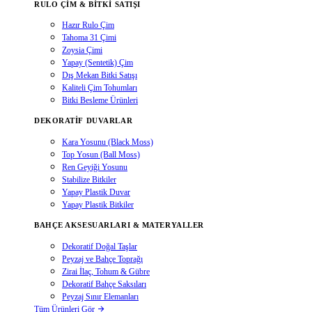
RULO ÇIM & BITKI SATIŞI
Hazır Rulo Çim
Tahoma 31 Çimi
Zoysia Çimi
Yapay (Sentetik) Çim
Dış Mekan Bitki Satışı
Kaliteli Çim Tohumları
Bitki Besleme Ürünleri
DEKORATIF DUVARLAR
Kara Yosunu (Black Moss)
Top Yosun (Ball Moss)
Ren Geyiği Yosunu
Stabilize Bitkiler
Yapay Plastik Duvar
Yapay Plastik Bitkiler
BAHÇE AKSESUARLARI & MATERYALLER
Dekoratif Doğal Taşlar
Peyzaj ve Bahçe Toprağı
Zirai İlaç, Tohum & Gübre
Dekoratif Bahçe Saksıları
Peyzaj Sınır Elemanları
Tüm Ürünleri Gör