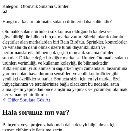
Kategori:
Otomatik Sulama Ürünleri
Hangi markaların otomatik sulama ürünleri daha kalitelidir?
Otomatik sulama ürünleri söz konusu olduğunda kalitesi ve
güvenilirliği ile bilinen birçok marka vardır. Sürekli olarak olumlu
eleştiriler alan markalardan biri Rain Bird'tür. Sprinkler, kontrolörler
ve vanalar da dahil olmak üzere tümü dayanıklılıkları ve
performanslarıyla bilinen çok çeşitli otomatik sulama ürünleri
sunarlar. Dikkate değer bir diğer marka ise Hunter. Otomatik sulama
ürünleri verimliliği ve kullanım kolaylığı ile bilinmektedir.
Bitkilerinizin iyi sulanmasını sağlarken aynı zamanda su tasarrufuna
yardımcı olan hava durumu sensörleri ve akıllı kontrolörler gibi
yenilikçi özellikler sunarlar. Sonuçta sizin için en iyi marka, özel
ihtiyaçlarınıza ve tercihlerinize bağlı olacaktır; bu nedenle, satın
alma işlemi yapmadan önce araştırma yapmak ve yorumları okumak
her zaman iyi bir fikirdir.
Diğer Sorulara Göz At
Hala sorunuz mu var?
Bahçeniz veya projeniz hakkında daha detaylı bilgi almak için
uzman ekibimizle iletişime geçin.