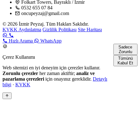
Folkart Towers, Bayraklı / İzmir
0532 655 07 84
oncupeyzaj@gmail.com
© 2026 İzmir Peyzaj. Tüm Hakları Saklıdır.
KVKK Aydınlatma
Gizlilik Politikası
Site Haritası
Hızlı Arama
WhatsApp
🍪
Sadece
Zorunlu
Çerez Kullanımı
Tümünü
Kabul Et
Web sitemizi en iyi deneyim için çerezler kullanır.
Zorunlu çerezler
her zaman aktiftir;
analiz ve
pazarlama çerezleri
için onayınız gereklidir.
Detaylı
bilgi
·
KVKK