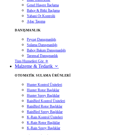
Genel Haşere İlaçlama
Bahçe & Bitki İlaçlama
Yabani Ot Kontrolü
Ağaç Taşıma
DANIŞMANLIK
Peyzaj Danışmanlığı
Sulama Danışmanlığı
Bahçe Bakım Danışmanlığı
Tarımsal Danışmanlık
Tüm Hizmetleri Gör
Malzeme & Tedarik
OTOMATIK SULAMA ÜRÜNLERI
Hunter Kontrol Üniteleri
Hunter Rotor Başlıklar
Hunter Sprey Başlıklar
RainBird Kontrol Üniteleri
RainBird Rotor Başlıklar
RainBird Sprey Başlıklar
K-Rain Kontrol Üniteleri
K-Rain Rotor Başlıklar
K-Rain Sprey Başlıklar