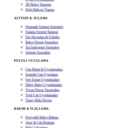
3D Bahçe Tasarımı
Hobi Bahçesi Yapımı
ALTYAPI & SULAMA
Otomatik Sulama Sistemleri
Sulama Sistemi Tamiratı
Süs Havuzları & Göletler
Bahçe Drenaj Sistemleri
Toz İndirgeme Sistemleri
Sisleme Sistemleri
PEYZAJ UYGULAMA
Çim Ekimi & Uygulamaları
Sentetik Çim Uygulama
Sert Zemin Uygulamaları
Dikey Bahçe Uygulamaları
Yosun Duvar Tasarımları
Yeşil Çatı Uygulamaları
Yapay Bitki Duvarı
BAKIM & İLAÇLAMA
Periyodik Bahçe Bakımı
Ağaç & Çalı Budama
Bitki Gübreleme