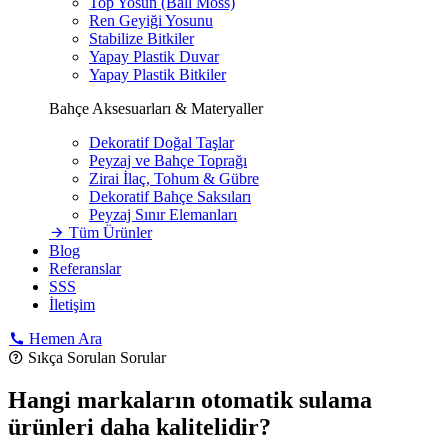
Top Yosun (Ball Moss)
Ren Geyiği Yosunu
Stabilize Bitkiler
Yapay Plastik Duvar
Yapay Plastik Bitkiler
Bahçe Aksesuarları & Materyaller
Dekoratif Doğal Taşlar
Peyzaj ve Bahçe Toprağı
Zirai İlaç, Tohum & Gübre
Dekoratif Bahçe Saksıları
Peyzaj Sınır Elemanları
Tüm Ürünler
Blog
Referanslar
SSS
İletişim
Hemen Ara
Sıkça Sorulan Sorular
Hangi markaların otomatik sulama
ürünleri daha kalitelidir?