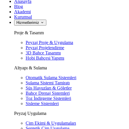
Anasayfa
Blog
Akademi
Kurumsal
Hizmetlerimiz
Proje & Tasarım
Peyzaj Proje & Uygulama
Peyzaj Projelendirme
3D Bahçe Tasarımı
Hobi Bahçesi Yapımı
Altyapı & Sulama
Otomatik Sulama Sistemleri
Sulama Sistemi Tamiratı
Süs Havuzları & Göletler
Bahçe Drenaj Sistemleri
Toz İndirgeme Sistemleri
Sisleme Sistemleri
Peyzaj Uygulama
Çim Ekimi & Uygulamaları
Sentetik Çim Uygulama