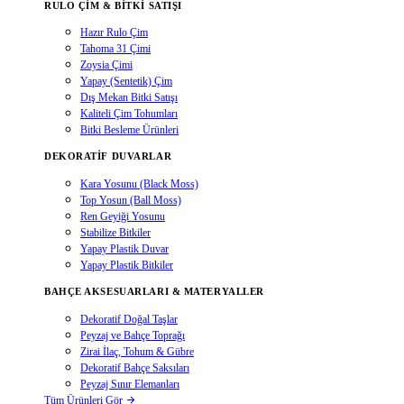
RULO ÇIM & BITKI SATIŞI
Hazır Rulo Çim
Tahoma 31 Çimi
Zoysia Çimi
Yapay (Sentetik) Çim
Dış Mekan Bitki Satışı
Kaliteli Çim Tohumları
Bitki Besleme Ürünleri
DEKORATIF DUVARLAR
Kara Yosunu (Black Moss)
Top Yosun (Ball Moss)
Ren Geyiği Yosunu
Stabilize Bitkiler
Yapay Plastik Duvar
Yapay Plastik Bitkiler
BAHÇE AKSESUARLARI & MATERYALLER
Dekoratif Doğal Taşlar
Peyzaj ve Bahçe Toprağı
Zirai İlaç, Tohum & Gübre
Dekoratif Bahçe Saksıları
Peyzaj Sınır Elemanları
Tüm Ürünleri Gör