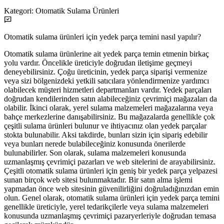
Kategori:
Otomatik Sulama Ürünleri
Otomatik sulama ürünleri için yedek parça temini nasıl yapılır?
Otomatik sulama ürünlerine ait yedek parça temin etmenin birkaç
yolu vardır. Öncelikle üreticiyle doğrudan iletişime geçmeyi
deneyebilirsiniz. Çoğu üreticinin, yedek parça siparişi vermenize
veya sizi bölgenizdeki yetkili satıcılara yönlendirmenize yardımcı
olabilecek müşteri hizmetleri departmanları vardır. Yedek parçaları
doğrudan kendilerinden satın alabileceğiniz çevrimiçi mağazaları da
olabilir. İkinci olarak, yerel sulama malzemeleri mağazalarına veya
bahçe merkezlerine danışabilirsiniz. Bu mağazalarda genellikle çok
çeşitli sulama ürünleri bulunur ve ihtiyacınız olan yedek parçalar
stokta bulunabilir. Aksi takdirde, bunları sizin için sipariş edebilir
veya bunları nerede bulabileceğiniz konusunda önerilerde
bulunabilirler. Son olarak, sulama malzemeleri konusunda
uzmanlaşmış çevrimiçi pazarları ve web sitelerini de arayabilirsiniz.
Çeşitli otomatik sulama ürünleri için geniş bir yedek parça yelpazesi
sunan birçok web sitesi bulunmaktadır. Bir satın alma işlemi
yapmadan önce web sitesinin güvenilirliğini doğruladığınızdan emin
olun. Genel olarak, otomatik sulama ürünleri için yedek parça temini
genellikle üreticiyle, yerel tedarikçilerle veya sulama malzemeleri
konusunda uzmanlaşmış çevrimiçi pazaryerleriyle doğrudan temasa