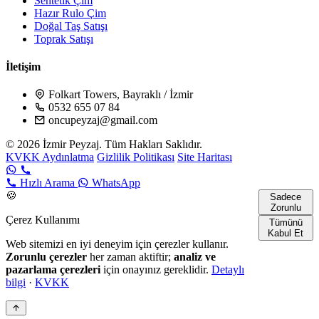
Sentetik Çim
Hazır Rulo Çim
Doğal Taş Satışı
Toprak Satışı
İletişim
Folkart Towers, Bayraklı / İzmir
0532 655 07 84
oncupeyzaj@gmail.com
© 2026 İzmir Peyzaj. Tüm Hakları Saklıdır.
KVKK Aydınlatma
Gizlilik Politikası
Site Haritası
Hızlı Arama
WhatsApp
🍪
Sadece
Zorunlu
Çerez Kullanımı
Tümünü
Kabul Et
Web sitemizi en iyi deneyim için çerezler kullanır.
Zorunlu çerezler
her zaman aktiftir;
analiz ve
pazarlama çerezleri
için onayınız gereklidir.
Detaylı
bilgi
·
KVKK