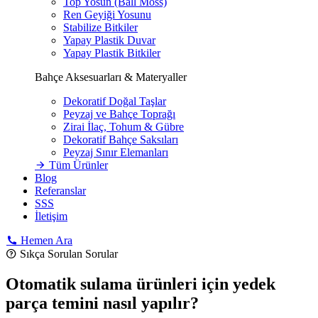
Top Yosun (Ball Moss)
Ren Geyiği Yosunu
Stabilize Bitkiler
Yapay Plastik Duvar
Yapay Plastik Bitkiler
Bahçe Aksesuarları & Materyaller
Dekoratif Doğal Taşlar
Peyzaj ve Bahçe Toprağı
Zirai İlaç, Tohum & Gübre
Dekoratif Bahçe Saksıları
Peyzaj Sınır Elemanları
Tüm Ürünler
Blog
Referanslar
SSS
İletişim
Hemen Ara
Sıkça Sorulan Sorular
Otomatik sulama ürünleri için yedek
parça temini nasıl yapılır?