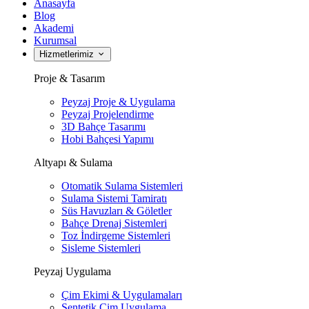
Anasayfa
Blog
Akademi
Kurumsal
Hizmetlerimiz
Proje & Tasarım
Peyzaj Proje & Uygulama
Peyzaj Projelendirme
3D Bahçe Tasarımı
Hobi Bahçesi Yapımı
Altyapı & Sulama
Otomatik Sulama Sistemleri
Sulama Sistemi Tamiratı
Süs Havuzları & Göletler
Bahçe Drenaj Sistemleri
Toz İndirgeme Sistemleri
Sisleme Sistemleri
Peyzaj Uygulama
Çim Ekimi & Uygulamaları
Sentetik Çim Uygulama