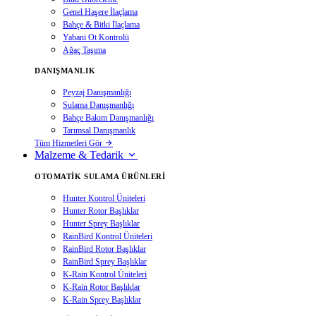
Genel Haşere İlaçlama
Bahçe & Bitki İlaçlama
Yabani Ot Kontrolü
Ağaç Taşıma
DANIŞMANLIK
Peyzaj Danışmanlığı
Sulama Danışmanlığı
Bahçe Bakım Danışmanlığı
Tarımsal Danışmanlık
Tüm Hizmetleri Gör
Malzeme & Tedarik
OTOMATIK SULAMA ÜRÜNLERI
Hunter Kontrol Üniteleri
Hunter Rotor Başlıklar
Hunter Sprey Başlıklar
RainBird Kontrol Üniteleri
RainBird Rotor Başlıklar
RainBird Sprey Başlıklar
K-Rain Kontrol Üniteleri
K-Rain Rotor Başlıklar
K-Rain Sprey Başlıklar