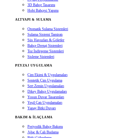
3D Bahçe Tasarımı
Hobi Bahçesi Yapımı
ALTYAPI & SULAMA
Otomatik Sulama Sistemleri
Sulama Sistemi Tamiratı
Süs Havuzları & Göletler
Bahçe Drenaj Sistemleri
Toz İndirgeme Sistemleri
Sisleme Sistemleri
PEYZAJ UYGULAMA
Çim Ekimi & Uygulamaları
Sentetik Çim Uygulama
Sert Zemin Uygulamaları
Dikey Bahçe Uygulamaları
Yosun Duvar Tasarımları
Yeşil Çatı Uygulamaları
Yapay Bitki Duvarı
BAKIM & İLAÇLAMA
Periyodik Bahçe Bakımı
Ağaç & Çalı Budama
Bitki Gübreleme