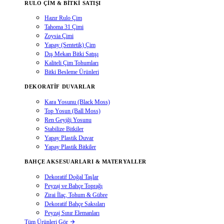
RULO ÇIM & BITKI SATIŞI
Hazır Rulo Çim
Tahoma 31 Çimi
Zoysia Çimi
Yapay (Sentetik) Çim
Dış Mekan Bitki Satışı
Kaliteli Çim Tohumları
Bitki Besleme Ürünleri
DEKORATIF DUVARLAR
Kara Yosunu (Black Moss)
Top Yosun (Ball Moss)
Ren Geyiği Yosunu
Stabilize Bitkiler
Yapay Plastik Duvar
Yapay Plastik Bitkiler
BAHÇE AKSESUARLARI & MATERYALLER
Dekoratif Doğal Taşlar
Peyzaj ve Bahçe Toprağı
Zirai İlaç, Tohum & Gübre
Dekoratif Bahçe Saksıları
Peyzaj Sınır Elemanları
Tüm Ürünleri Gör